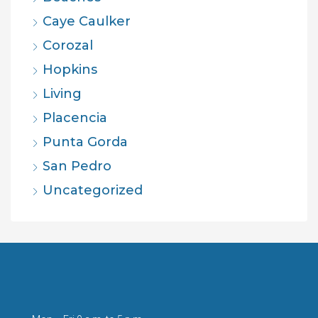
Caye Caulker
Corozal
Hopkins
Living
Placencia
Punta Gorda
San Pedro
Uncategorized