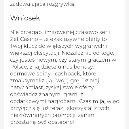
zadowalającą rozgrywką.
Wniosek
Nie przegap limitowanej czasowo serii
Zet Casino – te ekskluzywne oferty to
Twój klucz do większych wygranych i
większej ekscytacji. Niezależnie od tego,
czy jesteś nowym, czy stałym graczem w
Polsce, znajdziesz u nas bonusy,
darmowe spiny i cashback, które
zmaksymalizują Twoją grę. Działaj
natychmiast, zyskaj swoje oferty i
doświadcz znanymi grami z
dodatkowymi nagrodami. Czas mija, więc
przyłącz się już teraz i skorzystaj z tych
niezrównanych promocji, zanim
przestaną być dostępne!