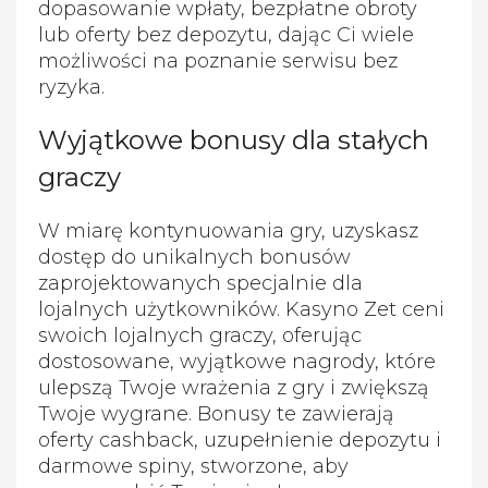
dopasowanie wpłaty, bezpłatne obroty
lub oferty bez depozytu, dając Ci wiele
możliwości na poznanie serwisu bez
ryzyka.
Wyjątkowe bonusy dla stałych
graczy
W miarę kontynuowania gry, uzyskasz
dostęp do unikalnych bonusów
zaprojektowanych specjalnie dla
lojalnych użytkowników. Kasyno Zet ceni
swoich lojalnych graczy, oferując
dostosowane, wyjątkowe nagrody, które
ulepszą Twoje wrażenia z gry i zwiększą
Twoje wygrane. Bonusy te zawierają
oferty cashback, uzupełnienie depozytu i
darmowe spiny, stworzone, aby