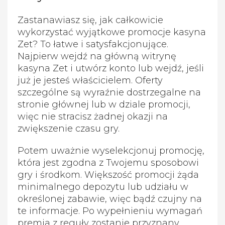
Zastanawiasz się, jak całkowicie
wykorzystać wyjątkowe promocje kasyna
Zet? To łatwe i satysfakcjonujące.
Najpierw wejdź na główną witrynę
kasyna Zet i utwórz konto lub wejdź, jeśli
już je jesteś właścicielem. Oferty
szczególne są wyraźnie dostrzegalne na
stronie głównej lub w dziale promocji,
więc nie stracisz żadnej okazji na
zwiększenie czasu gry.
Potem uważnie wyselekcjonuj promocję,
która jest zgodna z Twojemu sposobowi
gry i środkom. Większość promocji żąda
minimalnego depozytu lub udziału w
określonej zabawie, więc bądź czujny na
te informacje. Po wypełnieniu wymagań
premia z reguły zostanie przyznany