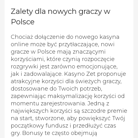
Zalety dla nowych graczy w
Polsce
Chociaż dołączenie do nowego kasyna
online może być przytłaczające, nowi
gracze w Polsce mają znaczącymi
korzyściami, które czynią rozpoczęcie
rozgrywki jest zarówno emocjonujące,
jak i zadowalające. Kasyno Zet proponuje
atrakcyjne korzyści dla świeżych graczy,
dostosowane do Twoich potrzeb,
zapewniając maksymalizację korzyści od
momentu zarejestrowania. Jedną z
największych korzyści są szczodre premie
na start, stworzone, aby powiększyć Twój
początkowy fundusz i przedłużyć czas
gry. Bonusy te często obejmują