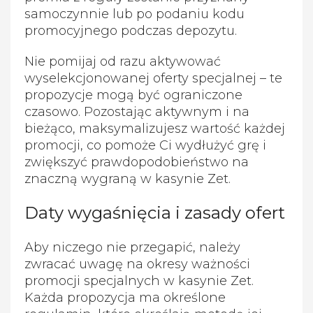
samoczynnie lub po podaniu kodu
promocyjnego podczas depozytu.
Nie pomijaj od razu aktywować
wyselekcjonowanej oferty specjalnej – te
propozycje mogą być ograniczone
czasowo. Pozostając aktywnym i na
bieżąco, maksymalizujesz wartość każdej
promocji, co pomoże Ci wydłużyć grę i
zwiększyć prawdopodobieństwo na
znaczną wygraną w kasynie Zet.
Daty wygaśnięcia i zasady ofert
Aby niczego nie przegapić, należy
zwracać uwagę na okresy ważności
promocji specjalnych w kasynie Zet.
Każda propozycja ma określone