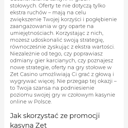
stołowych. Oferty te nie dotyczą tylko
ekstra ruchów – mają na celu
zwiększenie Twojej korzyści i pogłębienie
zaangażowania w gry oparte na
umiejętnościach. Korzystając z nich,
możesz udoskonalić swoją strategię,
równocześnie zyskując z ekstra wartości.
Niezależnie od tego, czy poprawiasz
odmiany gier karcianych, czy poznajesz
nowe strategie, oferty na gry stołowe w
Zet Casino umożliwiają Ci grać z głową i
wygrywać więcej. Nie przegap tej okazji –
to Twoja szansa na podniesienie
poziomu swojej gry w czołowym kasynie
online w Polsce.
Jak skorzystać ze promocji
kasyna Zet