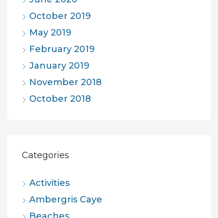
October 2019
May 2019
February 2019
January 2019
November 2018
October 2018
Categories
Activities
Ambergris Caye
Beaches