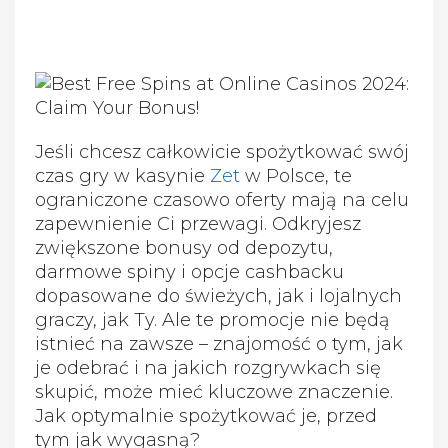
Jeśli chcesz całkowicie spożytkować swój
czas gry w kasynie
Zet
w Polsce, te
ograniczone czasowo oferty mają na celu
zapewnienie Ci przewagi. Odkryjesz
zwiększone bonusy od depozytu,
darmowe spiny i opcje cashbacku
dopasowane do świeżych, jak i lojalnych
graczy, jak Ty. Ale te promocje nie będą
istnieć na zawsze – znajomość o tym, jak
je odebrać i na jakich rozgrywkach się
skupić, może mieć kluczowe znaczenie.
Jak optymalnie spożytkować je, przed
tym jak wygasną?