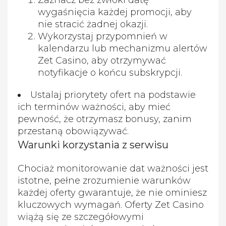
Zaznacz bez zwłoki datę
wygaśnięcia każdej promocji, aby
nie stracić żadnej okazji.
Wykorzystaj przypomnień w
kalendarzu lub mechanizmu alertów
Zet Casino, aby otrzymywać
notyfikacje o końcu subskrypcji.
Ustalaj priorytety ofert na podstawie
ich terminów ważności, aby mieć
pewność, że otrzymasz bonusy, zanim
przestaną obowiązywać.
Warunki korzystania z serwisu
Chociaż monitorowanie dat ważności jest
istotne, pełne zrozumienie warunków
każdej oferty gwarantuje, że nie ominiesz
kluczowych wymagań. Oferty Zet Casino
wiążą się ze szczegółowymi