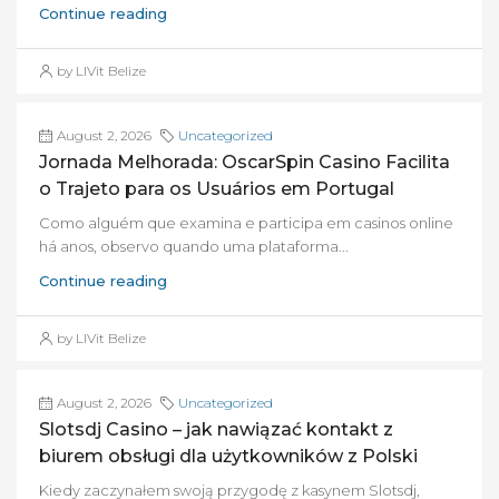
Continue reading
by LIVit Belize
August 2, 2026
Uncategorized
Jornada Melhorada: OscarSpin Casino Facilita
o Trajeto para os Usuários em Portugal
Como alguém que examina e participa em casinos online
há anos, observo quando uma plataforma...
Continue reading
by LIVit Belize
August 2, 2026
Uncategorized
Slotsdj Casino – jak nawiązać kontakt z
biurem obsługi dla użytkowników z Polski
Kiedy zaczynałem swoją przygodę z kasynem Slotsdj,