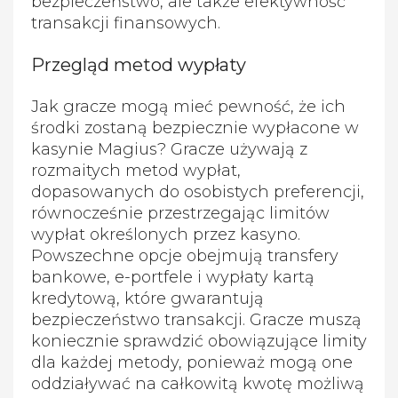
bezpieczeństwo, ale także efektywność
transakcji finansowych.
Przegląd metod wypłaty
Jak gracze mogą mieć pewność, że ich
środki zostaną bezpiecznie wypłacone w
kasynie Magius? Gracze używają z
rozmaitych metod wypłat,
dopasowanych do osobistych preferencji,
równocześnie przestrzegając limitów
wypłat określonych przez kasyno.
Powszechne opcje obejmują transfery
bankowe, e-portfele i wypłaty kartą
kredytową, które gwarantują
bezpieczeństwo transakcji. Gracze muszą
koniecznie sprawdzić obowiązujące limity
dla każdej metody, ponieważ mogą one
oddziaływać na całkowitą kwotę możliwą