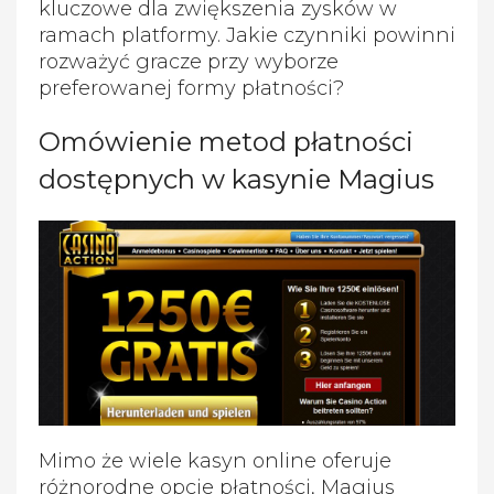
kluczowe dla zwiększenia zysków w
ramach platformy. Jakie czynniki powinni
rozważyć gracze przy wyborze
preferowanej formy płatności?
Omówienie metod płatności
dostępnych w kasynie Magius
Mimo że wiele kasyn online oferuje
różnorodne opcje płatności, Magius