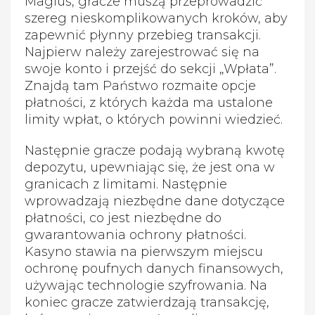
Magius, gracze muszą przeprowadzić
szereg nieskomplikowanych kroków, aby
zapewnić płynny przebieg transakcji.
Najpierw należy zarejestrować się na
swoje konto i przejść do sekcji „Wpłata”.
Znajdą tam Państwo rozmaite opcje
płatności, z których każda ma ustalone
limity wpłat, o których powinni wiedzieć.
Następnie gracze podają wybraną kwotę
depozytu, upewniając się, że jest ona w
granicach z limitami. Następnie
wprowadzają niezbędne dane dotyczące
płatności, co jest niezbędne do
gwarantowania ochrony płatności.
Kasyno stawia na pierwszym miejscu
ochronę poufnych danych finansowych,
używając technologie szyfrowania. Na
koniec gracze zatwierdzają transakcję,