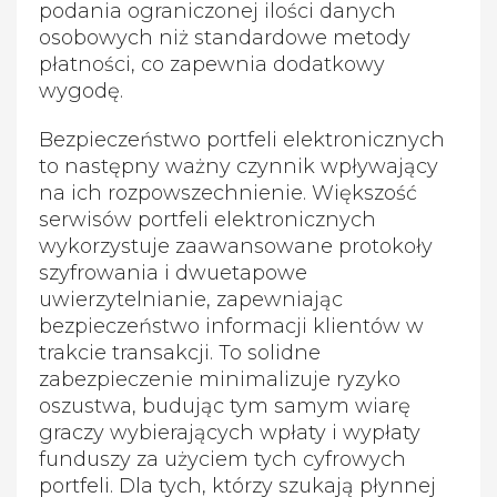
podania ograniczonej ilości danych
osobowych niż standardowe metody
płatności, co zapewnia dodatkowy
wygodę.
Bezpieczeństwo portfeli elektronicznych
to następny ważny czynnik wpływający
na ich rozpowszechnienie. Większość
serwisów portfeli elektronicznych
wykorzystuje zaawansowane protokoły
szyfrowania i dwuetapowe
uwierzytelnianie, zapewniając
bezpieczeństwo informacji klientów w
trakcie transakcji. To solidne
zabezpieczenie minimalizuje ryzyko
oszustwa, budując tym samym wiarę
graczy wybierających wpłaty i wypłaty
funduszy za użyciem tych cyfrowych
portfeli. Dla tych, którzy szukają płynnej