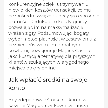
konkurencyjne dzięki utrzymywaniu
niewielkich kosztów transakcji, co ma
bezpośredni związek z decyzją o sposobie
płatności. Redukuje to koszty graczy,
pozwalając im na maksymalizację
wrażeń z gry. Podsumowując, bogaty
wybór metod płatności, w zestawieniu z
bezpieczeństwem i minimalnymi
kosztami, pozycjonuje Magius Casino
jako kuszącą alternatywę dla przyszłych
klientów szukających wiarygodnego
miejsca do gry online.
Jak wpłacić środki na swoje
konto
Aby zdeponować środki na konto w
kasynie Magius, użytkownicy muszą