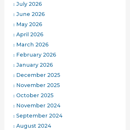
July 2026
June 2026
May 2026
April 2026
March 2026
February 2026
January 2026
December 2025
November 2025
October 2025
November 2024
September 2024
August 2024