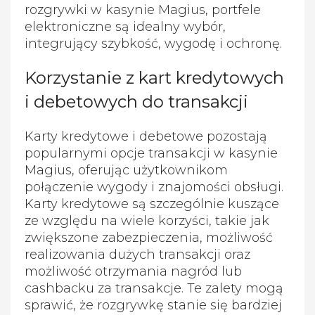
rozgrywki w kasynie Magius, portfele
elektroniczne są idealny wybór,
integrujący szybkość, wygodę i ochronę.
Korzystanie z kart kredytowych
i debetowych do transakcji
Karty kredytowe i debetowe pozostają
popularnymi opcje transakcji w kasynie
Magius, oferując użytkownikom
połączenie wygody i znajomości obsługi.
Karty kredytowe są szczególnie kuszące
ze względu na wiele korzyści, takie jak
zwiększone zabezpieczenia, możliwość
realizowania dużych transakcji oraz
możliwość otrzymania nagród lub
cashbacku za transakcje. Te zalety mogą
sprawić, że rozgrywkę stanie się bardziej