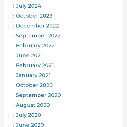
July 2024
October 2023
December 2022
September 2022
February 2022
June 2021
February 2021
January 2021
October 2020
September 2020
August 2020
July 2020
June 2020