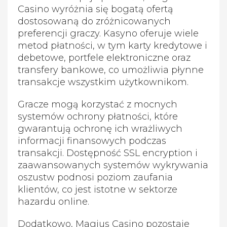
Casino wyróżnia się bogatą ofertą
dostosowaną do zróżnicowanych
preferencji graczy. Kasyno oferuje wiele
metod płatności, w tym karty kredytowe i
debetowe, portfele elektroniczne oraz
transfery bankowe, co umożliwia płynne
transakcje wszystkim użytkownikom.
Gracze mogą korzystać z mocnych
systemów ochrony płatności, które
gwarantują ochronę ich wrażliwych
informacji finansowych podczas
transakcji. Dostępność SSL encryption i
zaawansowanych systemów wykrywania
oszustw podnosi poziom zaufania
klientów, co jest istotne w sektorze
hazardu online.
Dodatkowo, Magius Casino pozostaje