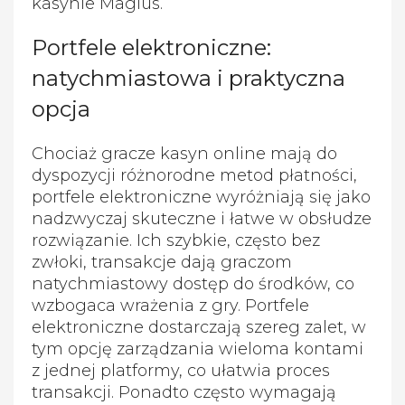
kasynie Magius.
Portfele elektroniczne:
natychmiastowa i praktyczna
opcja
Chociaż gracze kasyn online mają do
dyspozycji różnorodne metod płatności,
portfele elektroniczne wyróżniają się jako
nadzwyczaj skuteczne i łatwe w obsłudze
rozwiązanie. Ich szybkie, często bez
zwłoki, transakcje dają graczom
natychmiastowy dostęp do środków, co
wzbogaca wrażenia z gry. Portfele
elektroniczne dostarczają szereg zalet, w
tym opcję zarządzania wieloma kontami
z jednej platformy, co ułatwia proces
transakcji. Ponadto często wymagają