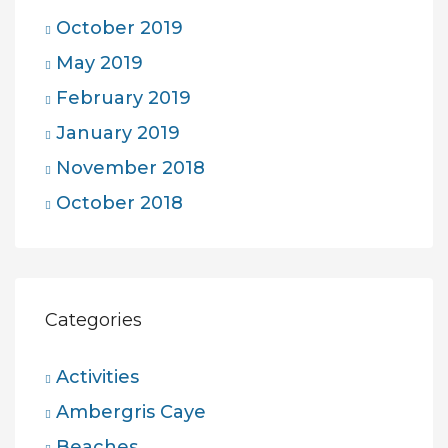
October 2019
May 2019
February 2019
January 2019
November 2018
October 2018
Categories
Activities
Ambergris Caye
Beaches