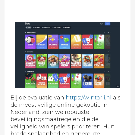
Bij de evaluatie van
https://wintarii.nl
als
de meest veilige online gokoptie in
Nederland, zien we robuuste
beveiligingsmaatregelen die de
veiligheid van spelers prioriteren. Hun
brede spelaanbod en genereuze