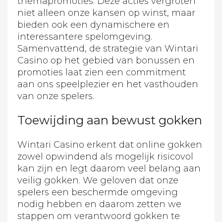
themapromoties. Deze acties vergroten
niet alleen onze kansen op winst, maar
bieden ook een dynamischere en
interessantere spelomgeving.
Samenvattend, de strategie van Wintari
Casino op het gebied van bonussen en
promoties laat zien een commitment
aan ons speelplezier en het vasthouden
van onze spelers.
Toewijding aan bewust gokken
Wintari Casino erkent dat online gokken
zowel opwindend als mogelijk risicovol
kan zijn en legt daarom veel belang aan
veilig gokken. We geloven dat onze
spelers een beschermde omgeving
nodig hebben en daarom zetten we
stappen om verantwoord gokken te