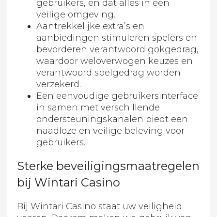
gebruikers, en dat alles in een
veilige omgeving.
Aantrekkelijke extra’s en
aanbiedingen stimuleren spelers en
bevorderen verantwoord gokgedrag,
waardoor weloverwogen keuzes en
verantwoord spelgedrag worden
verzekerd.
Een eenvoudige gebruikersinterface
in samen met verschillende
ondersteuningskanalen biedt een
naadloze en veilige beleving voor
gebruikers.
Sterke beveiligingsmaatregelen
bij Wintari Casino
Bij Wintari Casino staat uw veiligheid