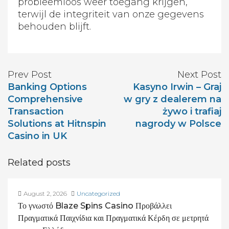
probleemloos weer toegang krijgen,
terwijl de integriteit van onze gegevens
behouden blijft.
Prev Post
Next Post
Banking Options
Kasyno Irwin – Graj
Comprehensive
w gry z dealerem na
Transaction
żywo i trafiaj
Solutions at Hitnspin
nagrody w Polsce
Casino in UK
Related posts
August 2, 2026
Uncategorized
Το γνωστό Blaze Spins Casino Προβάλλει
Πραγματικά Παιχνίδια και Πραγματικά Κέρδη σε μετρητά