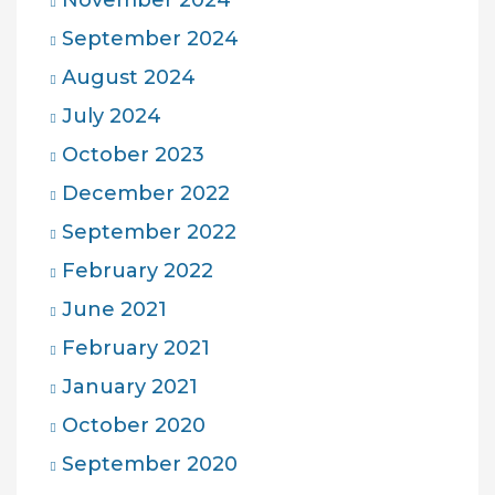
November 2024
September 2024
August 2024
July 2024
October 2023
December 2022
September 2022
February 2022
June 2021
February 2021
January 2021
October 2020
September 2020