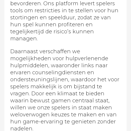
bevorderen. Ons platform levert spelers
tools om restricties in te stellen voor hun
stortingen en speelduur, zodat ze van
hun spel kunnen profiteren en
tegelijkertijd de risico’s kunnen
managen.
Daarnaast verschaffen we
mogelijkheden voor hulpverlenende
hulpmiddelen, waaronder links naar
ervaren counselingdiensten en
ondersteuningslijnen, waardoor het voor
spelers makkelijk is om bijstand te
vragen. Door een klimaat te bieden
waarin bewust gamen centraal staat,
willen we onze spelers in staat maken
weloverwogen keuzes te maken en van
hun game-ervaring te genieten zonder
nadelen.