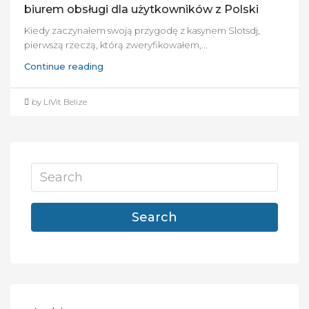
biurem obsługi dla użytkowników z Polski
Kiedy zaczynałem swoją przygodę z kasynem Slotsdj,
pierwszą rzeczą, którą zweryfikowałem,...
Continue reading
by LIVit Belize
Search