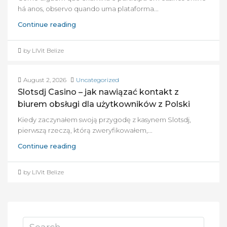
há anos, observo quando uma plataforma...
Continue reading
by LIVit Belize
August 2, 2026
Uncategorized
Slotsdj Casino – jak nawiązać kontakt z
biurem obsługi dla użytkowników z Polski
Kiedy zaczynałem swoją przygodę z kasynem Slotsdj,
pierwszą rzeczą, którą zweryfikowałem,...
Continue reading
by LIVit Belize