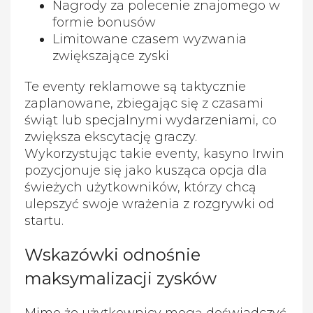
Nagrody za polecenie znajomego w
formie bonusów
Limitowane czasem wyzwania
zwiększające zyski
Te eventy reklamowe są taktycznie
zaplanowane, zbiegając się z czasami
świąt lub specjalnymi wydarzeniami, co
zwiększa ekscytację graczy.
Wykorzystując takie eventy, kasyno Irwin
pozycjonuje się jako kusząca opcja dla
świeżych użytkowników, którzy chcą
ulepszyć swoje wrażenia z rozgrywki od
startu.
Wskazówki odnośnie
maksymalizacji zysków