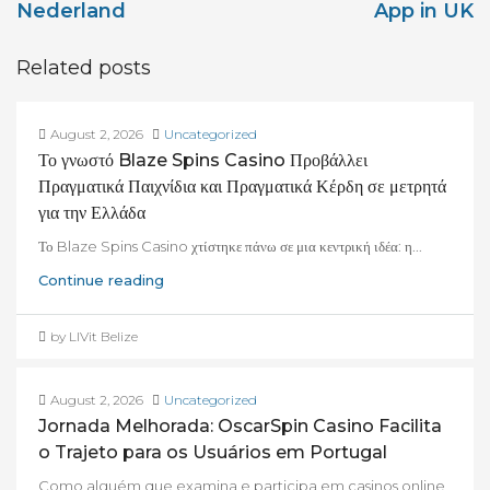
Nederland
App in UK
Related posts
August 2, 2026
Uncategorized
Το γνωστό Blaze Spins Casino Προβάλλει
Πραγματικά Παιχνίδια και Πραγματικά Κέρδη σε μετρητά
για την Ελλάδα
Το Blaze Spins Casino χτίστηκε πάνω σε μια κεντρική ιδέα: η...
Continue reading
by LIVit Belize
August 2, 2026
Uncategorized
Jornada Melhorada: OscarSpin Casino Facilita
o Trajeto para os Usuários em Portugal
Como alguém que examina e participa em casinos online