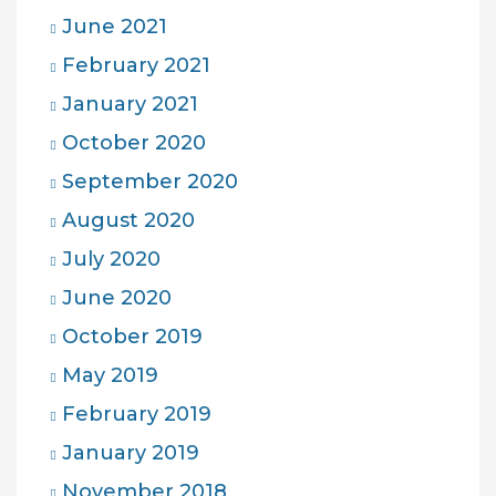
June 2021
February 2021
January 2021
October 2020
September 2020
August 2020
July 2020
June 2020
October 2019
May 2019
February 2019
January 2019
November 2018