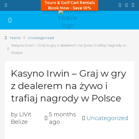
Tours & Golf Cart Rentals
Book Now - Save 10%
Home
Uncategorized
Kasyno Irwin – Graj w gry z dealerem na żywo i trafiaj nagrody w
Polsce
Kasyno Irwin – Graj w gry
z dealerem na żywo i
trafiaj nagrody w Polsce
by LIVit
5 months
Uncategorized
Belize
ago