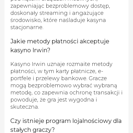
zapewniając bezproblemowy dostęp,
doskonały streaming i angażujące
środowisko, które naśladuje kasyna
stacjonarne.
Jakie metody płatności akceptuje
kasyno Irwin?
Kasyno Irwin uznaje rozmaite metody
płatności, w tym karty płatnicze, e-
portfele i przelewy bankowe. Gracze
mogą bezproblemowo wybrać wybraną
metodę, co zapewnia ochronę transakcji i
powoduje, że gra jest wygodna i
skuteczna.
Czy istnieje program lojalnościowy dla
stałych graczy?