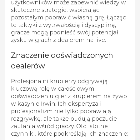
użytkowników może zapewnić wiedzy w
skuteczne strategie, wspierając
pozostałym poprawić własną grę. Łącząc
te taktyki z wytrwałością i dyscypliną,
gracze mogą podnieść swój potencjał
zysku w grach z dealerem na live.
Znaczenie doświadczonych
dealerów
Profesjonalni krupierzy odgrywają
kluczową rolę w całościowym
doświadczeniu gier z krupierem na żywo
w kasynie Irwin. Ich ekspertyza i
profesjonalizm nie tylko poprawiają
rozgrywkę, ale także budują poczucie
zaufania wśród graczy. Oto istotne
czynniki, które podkreślają ich znaczenie: