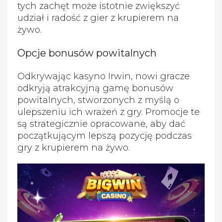
tych zachęt może istotnie zwiększyć
udział i radość z gier z krupierem na
żywo.
Opcje bonusów powitalnych
Odkrywając kasyno Irwin, nowi gracze
odkryją atrakcyjną gamę bonusów
powitalnych, stworzonych z myślą o
ulepszeniu ich wrażeń z gry. Promocje te
są strategicznie opracowane, aby dać
początkującym lepszą pozycję podczas
gry z krupierem na żywo.