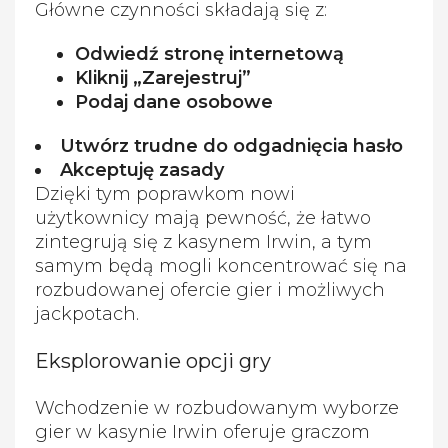
Główne czynności składają się z:
Odwiedź stronę internetową
Kliknij „Zarejestruj”
Podaj dane osobowe
Utwórz trudne do odgadnięcia hasło
Akceptuję zasady
Dzięki tym poprawkom nowi
użytkownicy mają pewność, że łatwo
zintegrują się z kasynem Irwin, a tym
samym będą mogli koncentrować się na
rozbudowanej ofercie gier i możliwych
jackpotach.
Eksplorowanie opcji gry
Wchodzenie w rozbudowanym wyborze
gier w kasynie Irwin oferuje graczom