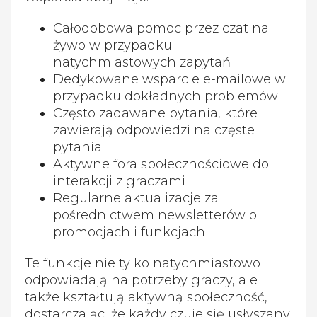
Całodobowa pomoc przez czat na
żywo w przypadku
natychmiastowych zapytań
Dedykowane wsparcie e-mailowe w
przypadku dokładnych problemów
Często zadawane pytania, które
zawierają odpowiedzi na częste
pytania
Aktywne fora społecznościowe do
interakcji z graczami
Regularne aktualizacje za
pośrednictwem newsletterów o
promocjach i funkcjach
Te funkcje nie tylko natychmiastowo
odpowiadają na potrzeby graczy, ale
także kształtują aktywną społeczność,
dostarczając, że każdy czuje się usłyszany