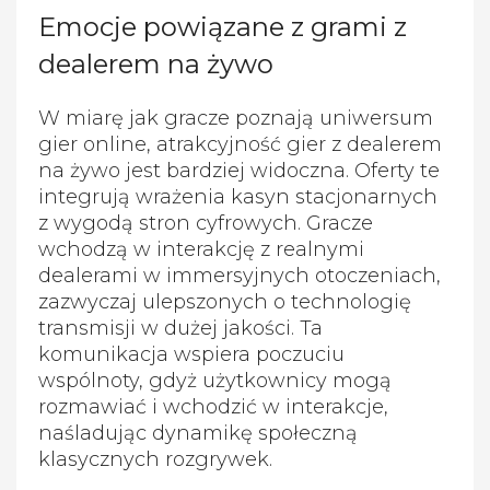
Emocje powiązane z grami z
dealerem na żywo
W miarę jak gracze poznają uniwersum
gier online, atrakcyjność gier z dealerem
na żywo jest bardziej widoczna. Oferty te
integrują wrażenia kasyn stacjonarnych
z wygodą stron cyfrowych. Gracze
wchodzą w interakcję z realnymi
dealerami w immersyjnych otoczeniach,
zazwyczaj ulepszonych o technologię
transmisji w dużej jakości. Ta
komunikacja wspiera poczuciu
wspólnoty, gdyż użytkownicy mogą
rozmawiać i wchodzić w interakcje,
naśladując dynamikę społeczną
klasycznych rozgrywek.