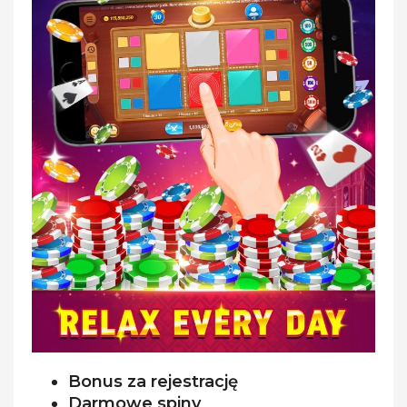
Bonus za rejestrację
Darmowe spiny