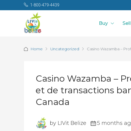
1-800-479-4439
Buy
Sell
Home
Uncategorized
Casino Wazamba – Profi
Casino Wazamba – Pro
et de transactions ba
Canada
by LIVit Belize
5 months a