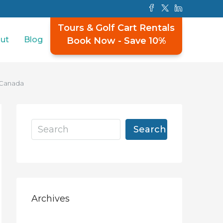
Tours & Golf Cart Rentals
ut
Blog
Book Now - Save 10%
u Canada
Search
Archives