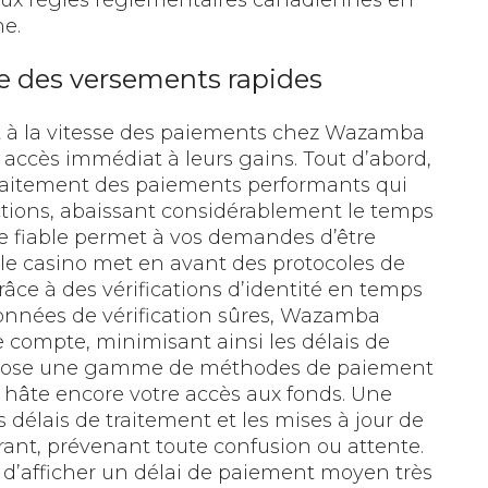
ne.
 des versements rapides
t à la vitesse des paiements chez Wazamba
 accès immédiat à leurs gains. Tout d’abord,
raitement des paiements performants qui
ctions, abaissant considérablement le temps
e fiable permet à vos demandes d’être
e casino met en avant des protocoles de
Grâce à des vérifications d’identité en temps
 données de vérification sûres, Wazamba
re compte, minimisant ainsi les délais de
ropose une gamme de méthodes de paiement
 hâte encore votre accès aux fonds. Une
délais de traitement et les mises à jour de
rant, prévenant toute confusion ou attente.
d’afficher un délai de paiement moyen très