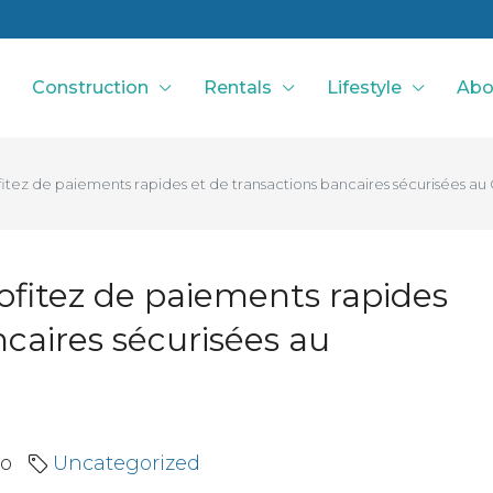
Construction
Rentals
Lifestyle
Abo
tez de paiements rapides et de transactions bancaires sécurisées a
fitez de paiements rapides
ncaires sécurisées au
go
Uncategorized