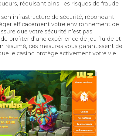
 joueurs, réduisant ainsi les risques de fraude.
n infrastructure de sécurité, répondant
téger efficacement votre environnement de
ssure que votre sécurité n’est pas
e profiter d’une expérience de jeu fluide et
 En résumé, ces mesures vous garantissent de
 que le casino protège activement votre vie