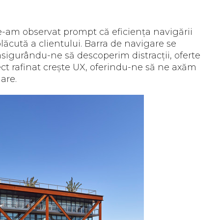
e-am observat prompt că eficiența navigării
lăcută a clientului. Barra de navigare se
 asigurându-ne să descoperim distracții, oferte
pect rafinat crește UX, oferindu-ne să ne axăm
are.