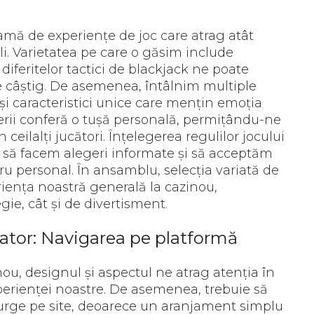
amă de experiențe de joc care atrag atât
uali. Varietatea pe care o găsim include
diferitelor tactici de blackjack ne poate
de câștig. De asemenea, întâlnim multiple
și caracteristici unice care mențin emoția
alerii conferă o tușă personală, permițându-ne
ceilalți jucători. Înțelegerea regulilor jocului
 să facem alegeri informate și să acceptăm
stru personal. În ansamblu, selecția variată de
iența noastră generală la cazinou,
gie, cât și de divertisment.
izator: Navigarea pe platformă
u, designul și aspectul ne atrag atenția în
perienței noastre. De asemenea, trebuie să
urge pe site, deoarece un aranjament simplu