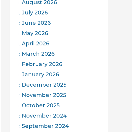
August 2026
July 2026
June 2026
May 2026
April 2026
March 2026
February 2026
January 2026
December 2025
November 2025
October 2025
November 2024
September 2024