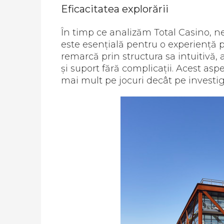
Eficacitatea explorării
În timp ce analizăm Total Casino, n
este esențială pentru o experiență p
remarcă prin structura sa intuitivă,
și suport fără complicații. Acest as
mai mult pe jocuri decât pe investig