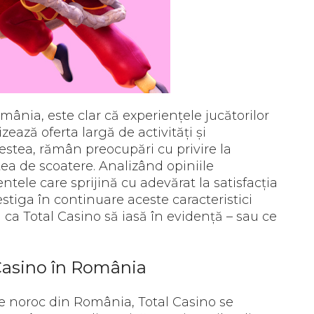
ânia, este clar că experiențele jucătorilor
izează oferta largă de activități și
estea, rămân preocupări cu privire la
tea de scoatere. Analizând opiniile
ele care sprijină cu adevărat la satisfacția
stiga în continuare aceste caracteristici
a Total Casino să iasă în evidență – sau ce
 Casino în România
e noroc din România, Total Casino se