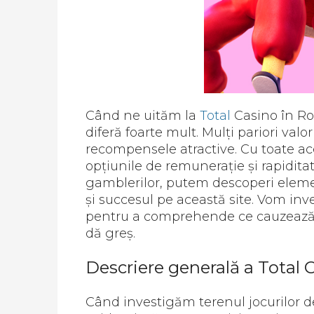
Când ne uităm la
Total
Casino în Rom
diferă foarte mult. Mulți pariori valor
recompensele atractive. Cu toate ac
opțiunile de remunerație și rapidita
gamblerilor, putem descoperi element
și succesul pe această site. Vom inve
pentru a comprehende ce cauzează c
dă greș.
Descriere generală a Total
Când investigăm terenul jocurilor d