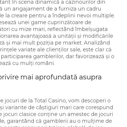
tant în scena dinamică a cazinourilor din
ă un angajament de a furniza un cadru
e la creare pentru a îndeplini nevoi multiple.
resează unei game cuprinzătoare de
ucători cu mize mari, reflectând îmbelșugata
onarea avantajoasă a unității și modificările
ază și mai mult poziția pe market. Analizând
ințele variate ale clienților sale, este clar că
articiparea gamblerilor, dar favorizează și o
ează cu mulți români.
o privire mai aprofundată asupra
 jocuri de la Total Casino, vom descoperi o
și variante de câștiguri mari care corespund
 de jocuri clasice conține un amestec de jocuri
ciale, garantând că gamblerii au o mulțime de