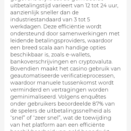
uitbetalingstijd varieert van 12 tot 24 uur,
aanzienlijk sneller dan de
industriestandaard van 3 tot 5
werkdagen. Deze efficiëntie wordt
ondersteund door samenwerkingen met
leidende betalingsproviders, waardoor
een breed scala aan handige opties
beschikbaar is, zoals e-wallets,
bankoverschrijvingen en cryptovaluta.
Bovendien maakt het casino gebruik van
geautomatiseerde verificatieprocessen,
waardoor manuele tussenkomst wordt
verminderd en vertragingen worden
geminimaliseerd. Volgens enquêtes
onder gebruikers beoordeelde 87% van
de spelers de uitbetalingssnelheid als
“snel” of “zeer snel”, wat de toewijding
van het platform aan een efficiënte