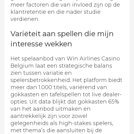
meer factoren die van invloed zijn op de
klantretentie en die nader studie
verdienen.
Variëteit aan spellen die mijn
interesse wekken
Het spelaanbod van Win Airlines Casino
Belgium laat een strategische balans
zien tussen variatie en
spelersbetrokkenheid. Het platform biedt
meer dan 1.000 titels, variërend van
gokkasten en tafelspellen tot live dealer-
opties. Uit data blijkt dat gokkasten 65%
van het aanbod uitmaken en
aantrekkelijk zijn voor zowel
gelegenheids als high-stakes spelers,
met thema’s die aansluiten bij de