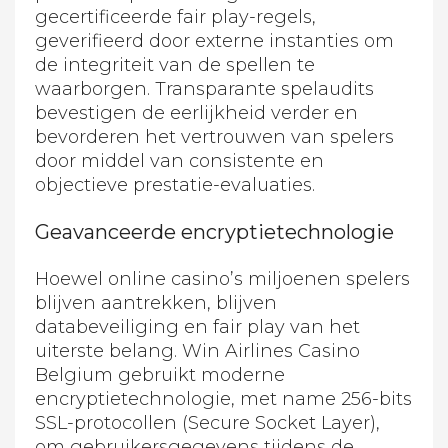
gecertificeerde fair play-regels,
geverifieerd door externe instanties om
de integriteit van de spellen te
waarborgen. Transparante spelaudits
bevestigen de eerlijkheid verder en
bevorderen het vertrouwen van spelers
door middel van consistente en
objectieve prestatie-evaluaties.
Geavanceerde encryptietechnologie
Hoewel online casino’s miljoenen spelers
blijven aantrekken, blijven
databeveiliging en fair play van het
uiterste belang. Win Airlines Casino
Belgium gebruikt moderne
encryptietechnologie, met name 256-bits
SSL-protocollen (Secure Socket Layer),
om gebruikersgegevens tijdens de