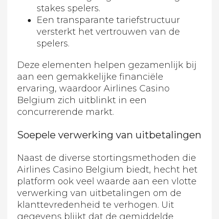
stakes spelers.
Een transparante tariefstructuur
versterkt het vertrouwen van de
spelers.
Deze elementen helpen gezamenlijk bij
aan een gemakkelijke financiële
ervaring, waardoor Airlines Casino
Belgium zich uitblinkt in een
concurrerende markt.
Soepele verwerking van uitbetalingen
Naast de diverse stortingsmethoden die
Airlines Casino Belgium biedt, hecht het
platform ook veel waarde aan een vlotte
verwerking van uitbetalingen om de
klanttevredenheid te verhogen. Uit
gegevens blijkt dat de gemiddelde