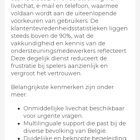
livechat, e-mail en telefoon, waarmee
voldaan wordt aan de uiteenlopende
voorkeuren van gebruikers. De
klantentevredenheidsstatistieken liggen
steeds boven de 90%, wat de
vakkundigheid en kennis van de
ondersteuningsmedewerkers reflecteert.
Deze degelijk dienst reduceert de
frustratie bij spelers aanzienlijk en
vergroot het vertrouwen.
Belangrijkste kenmerken zijn onder
meer:
Onmiddellijke livechat beschikbaar
voor urgente vragen.
Multilinguale support die past bij de
diverse bevolking van België.
Duidelijke en beknopte begeleiding,