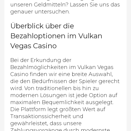
unseren Geldmitteln? Lassen Sie uns das
genauer untersuchen.
Überblick über die
Bezahloptionen im Vulkan
Vegas Casino
Bei der Erkundung der
Bezahlmöglichkeiten im Vulkan Vegas
Casino finden wir eine breite Auswahl,
die den Bedürfnissen der Spieler gerecht
wird. Von traditionellen bis hin zu
modernen Lösungen ist jede Option auf
maximalen Bequemlichkeit ausgelegt.
Die Plattform legt größten Wert auf
Transaktionssicherheit und
gewährleistet, dass unsere
Zahlungsvorgänge durch modernste