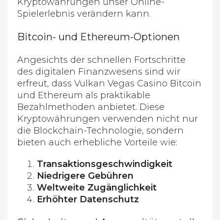
Kryptowährungen unser Online-
Spielerlebnis verändern kann.
Bitcoin- und Ethereum-Optionen
Angesichts der schnellen Fortschritte
des digitalen Finanzwesens sind wir
erfreut, dass Vulkan Vegas Casino Bitcoin
und Ethereum als praktikable
Bezahlmethoden anbietet. Diese
Kryptowährungen verwenden nicht nur
die Blockchain-Technologie, sondern
bieten auch erhebliche Vorteile wie:
Transaktionsgeschwindigkeit
Niedrigere Gebühren
Weltweite Zugänglichkeit
Erhöhter Datenschutz