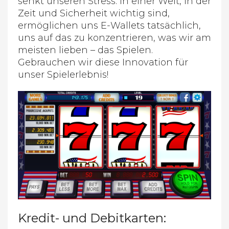
senkt unseren Stress. In einer Welt, in der
Zeit und Sicherheit wichtig sind,
ermöglichen uns E-Wallets tatsächlich,
uns auf das zu konzentrieren, was wir am
meisten lieben – das Spielen.
Gebrauchen wir diese Innovation für
unser Spielerlebnis!
Kredit- und Debitkarten: