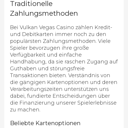
Traditionelle
Zahlungsmethoden
Bei Vulkan Vegas Casino zählen Kredit-
und Debitkarten immer noch zu den
populärsten Zahlungsmethoden. Viele
Spieler bevorzugen ihre große
Verfügbarkeit und einfache
Handhabung, da sie raschen Zugang auf
Guthaben und störungsfreie
Transaktionen bieten. Verständnis von
die gängigen Kartenoptionen und deren
Verarbeitungszeiten unterstützen uns
dabei, fundierte Entscheidungen über
die Finanzierung unserer Spielerlebnisse
zu machen.
Beliebte Kartenoptionen