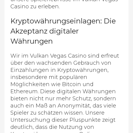
Casino zu erleben.
Kryptowährungseinlagen: Die
Akzeptanz digitaler
Währungen
Wir im Vulkan Vegas Casino sind erfreut
über den wachsenden Gebrauch von
Einzahlungen in Kryptowährungen,
insbesondere mit populären
Möglichkeiten wie Bitcoin und
Ethereum. Diese digitalen Währungen
bieten nicht nur mehr Schutz, sondern
auch ein Maß an Anonymität, das viele
Spieler zu schätzen wissen. Unsere
Untersuchung dieser Pluspunkte zeigt
deutlich, dass die Nutzung von