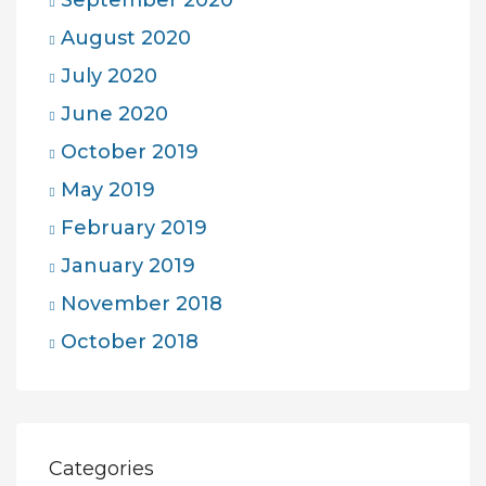
September 2020
August 2020
July 2020
June 2020
October 2019
May 2019
February 2019
January 2019
November 2018
October 2018
Categories