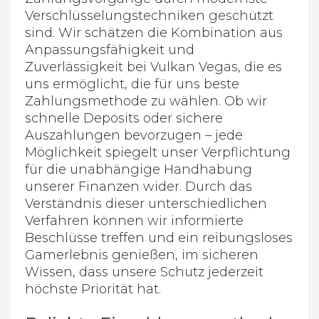
Verschlüsselungstechniken geschützt
sind. Wir schätzen die Kombination aus
Anpassungsfähigkeit und
Zuverlässigkeit bei Vulkan Vegas, die es
uns ermöglicht, die für uns beste
Zahlungsmethode zu wählen. Ob wir
schnelle Deposits oder sichere
Auszahlungen bevorzugen – jede
Möglichkeit spiegelt unser Verpflichtung
für die unabhängige Handhabung
unserer Finanzen wider. Durch das
Verständnis dieser unterschiedlichen
Verfahren können wir informierte
Beschlüsse treffen und ein reibungsloses
Gamerlebnis genießen, im sicheren
Wissen, dass unsere Schutz jederzeit
höchste Priorität hat.