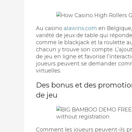
Au casino
alawins.com
en Belgique,
variété de jeux de table qui répond
comme le blackjack et la roulette a
chacun y trouve son compte. L’ajout 
de jeu en ligne et favorise l’interact
joueurs peuvent se demander comm
virtuelles.
Des bonus et des promotion
de jeu
Comment les joueurs peuvent-ils pro