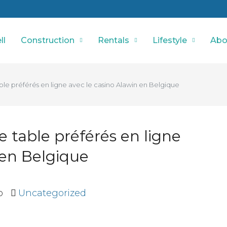
ll
Construction
Rentals
Lifestyle
Abo
ble préférés en ligne avec le casino Alawin en Belgique
e table préférés en ligne
 en Belgique
o
Uncategorized