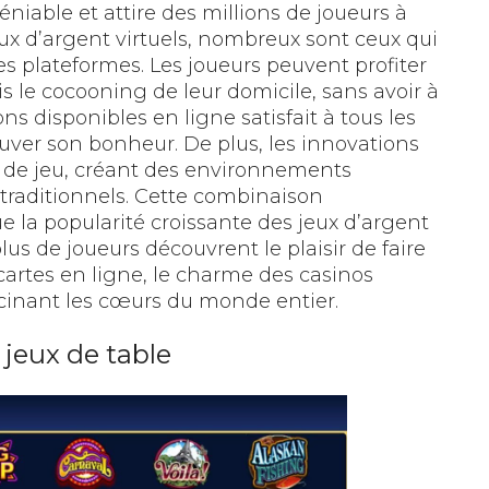
déniable et attire des millions de joueurs à
eux d’argent virtuels, nombreux sont ceux qui
 ces plateformes. Les joueurs peuvent profiter
is le cocooning de leur domicile, sans avoir à
s disponibles en ligne satisfait à tous les
uver son bonheur. De plus, les innovations
 de jeu, créant des environnements
traditionnels. Cette combinaison
que la popularité croissante des jeux d’argent
us de joueurs découvrent le plaisir de faire
cartes en ligne, le charme des casinos
scinant les cœurs du monde entier.
 jeux de table