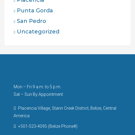
Placencia
Punta Gorda
San Pedro
Uncategorized
Mon – Fri 9 a.m. to 5 p.m.
Sat – Sun By Appointment
Placencia Village, Stann Creek District, Belize, Central
America
+501-523-4095 (Belize Phone#)