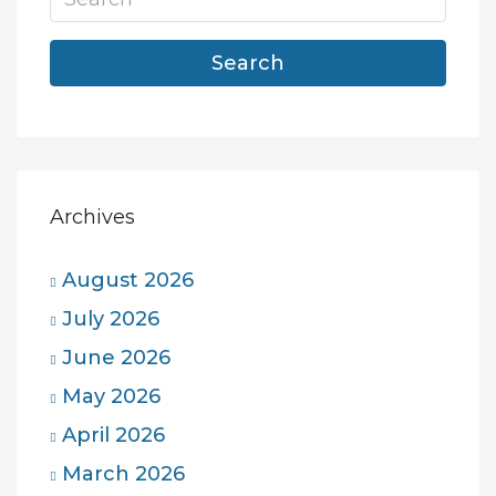
Search
Archives
August 2026
July 2026
June 2026
May 2026
April 2026
March 2026