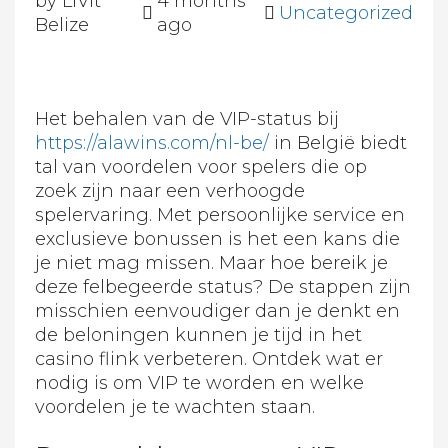
by LIVit
4 months
Uncategorized
Belize
ago
Het behalen van de VIP-status bij
https://alawins.com/nl-be/
in België biedt
tal van voordelen voor spelers die op
zoek zijn naar een verhoogde
spelervaring. Met persoonlijke service en
exclusieve bonussen is het een kans die
je niet mag missen. Maar hoe bereik je
deze felbegeerde status? De stappen zijn
misschien eenvoudiger dan je denkt en
de beloningen kunnen je tijd in het
casino flink verbeteren. Ontdek wat er
nodig is om VIP te worden en welke
voordelen je te wachten staan.