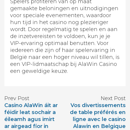
Spelers profiteren van op maat
gemaakte beloningen en uitnodigingen
voor speciale evenementen, waardoor
hun tijd in het casino nog plezieriger
wordt. Door regelmatig te spelen en aan
de inzetvereisten te voldoen, kun je je
VIP-ervaring optimaal benutten. Voor
iedereen die zijn of haar spelervaring in
België naar een hoger niveau wil tillen, is
een VIP-lidmaatschap bij AlaWin Casino
een geweldige keuze.
Prev Post
Next Post
Casino AlaWin áit ar
Vos divertissements
féidir leat sochair a
de table préférés en
éileamh agus imirt
ligne avec le casino
ar airgead fíor in
Alawin en Belgique