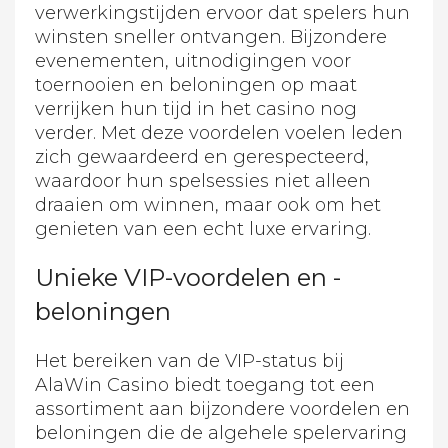
verwerkingstijden ervoor dat spelers hun
winsten sneller ontvangen. Bijzondere
evenementen, uitnodigingen voor
toernooien en beloningen op maat
verrijken hun tijd in het casino nog
verder. Met deze voordelen voelen leden
zich gewaardeerd en gerespecteerd,
waardoor hun spelsessies niet alleen
draaien om winnen, maar ook om het
genieten van een echt luxe ervaring.
Unieke VIP-voordelen en -
beloningen
Het bereiken van de VIP-status bij
AlaWin Casino biedt toegang tot een
assortiment aan bijzondere voordelen en
beloningen die de algehele spelervaring