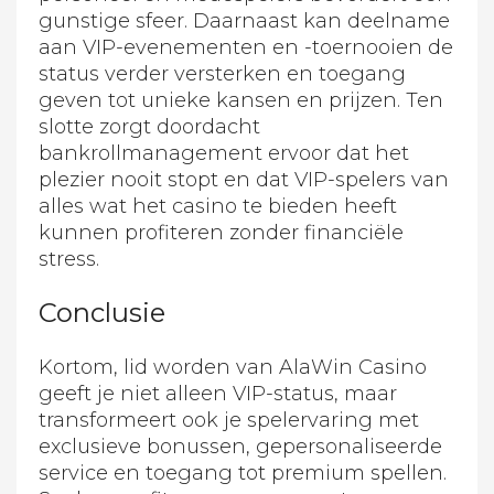
gunstige sfeer. Daarnaast kan deelname
aan VIP-evenementen en -toernooien de
status verder versterken en toegang
geven tot unieke kansen en prijzen. Ten
slotte zorgt doordacht
bankrollmanagement ervoor dat het
plezier nooit stopt en dat VIP-spelers van
alles wat het casino te bieden heeft
kunnen profiteren zonder financiële
stress.
Conclusie
Kortom, lid worden van AlaWin Casino
geeft je niet alleen VIP-status, maar
transformeert ook je spelervaring met
exclusieve bonussen, gepersonaliseerde
service en toegang tot premium spellen.