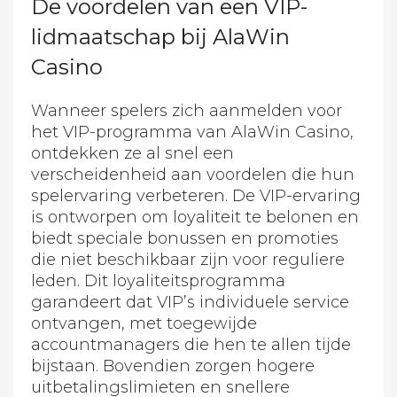
De voordelen van een VIP-
lidmaatschap bij AlaWin
Casino
Wanneer spelers zich aanmelden voor
het VIP-programma van AlaWin Casino,
ontdekken ze al snel een
verscheidenheid aan voordelen die hun
spelervaring verbeteren. De VIP-ervaring
is ontworpen om loyaliteit te belonen en
biedt speciale bonussen en promoties
die niet beschikbaar zijn voor reguliere
leden. Dit loyaliteitsprogramma
garandeert dat VIP’s individuele service
ontvangen, met toegewijde
accountmanagers die hen te allen tijde
bijstaan. Bovendien zorgen hogere
uitbetalingslimieten en snellere