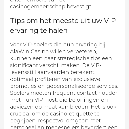
casinogemeenschap bevestigt.
Tips om het meeste uit uw VIP-
ervaring te halen
Voor VIP-spelers die hun ervaring bij
AlaWin Casino willen verbeteren,
kunnen een paar strategische tips een
significant verschil maken. De VIP-
levensstijl aanvaarden betekent
optimaal profiteren van exclusieve
promoties en gepersonaliseerde services.
Spelers moeten frequent contact houden
met hun VIP-host, die beloningen en
adviezen op maat kan bieden. Het is ook
cruciaal om de casino-etiquette te
begrijpen; respectvol omgaan met
personeel en medespelers bevordert een