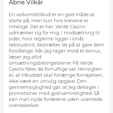
Åbne Vilkår
En velkomsttilbud er en god måde at
starte på, men kun hvis kravene er
rimelige. Det er her, Verde Casino
udmærker sig for mig. I modsætning til
sider, hvor reglerne ligger i småt
tekstudsnit, bestræber de på at gøre dem
forståelige. Når jeg tager imod et bonus,
læser jeg altid
omsætningsbetingelserne. På Verde
Casino føles de fornuftige sat. Hensigten
er, at tilbuddet skal forlænge fornøjelsen,
ikke være en umulig opgave. Den
gennemsigtighed gør, at jeg deltager i
promotioner med god samvittighed. Så
kan man nyde fordelene uden uventede
overraskelser.