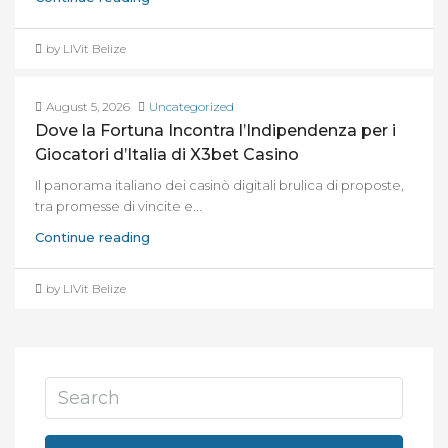
by LIVit Belize
August 5, 2026
Uncategorized
Dove la Fortuna Incontra l’Indipendenza per i
Giocatori d’Italia di X3bet Casino
Il panorama italiano dei casinò digitali brulica di proposte,
tra promesse di vincite e...
Continue reading
by LIVit Belize