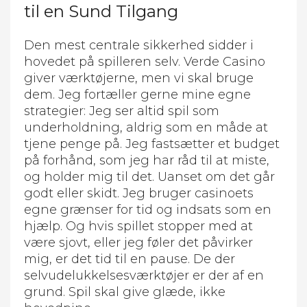
til en Sund Tilgang
Den mest centrale sikkerhed sidder i
hovedet på spilleren selv. Verde Casino
giver værktøjerne, men vi skal bruge
dem. Jeg fortæller gerne mine egne
strategier: Jeg ser altid spil som
underholdning, aldrig som en måde at
tjene penge på. Jeg fastsætter et budget
på forhånd, som jeg har råd til at miste,
og holder mig til det. Uanset om det går
godt eller skidt. Jeg bruger casinoets
egne grænser for tid og indsats som en
hjælp. Og hvis spillet stopper med at
være sjovt, eller jeg føler det påvirker
mig, er det tid til en pause. De der
selvudelukkelsesværktøjer er der af en
grund. Spil skal give glæde, ikke