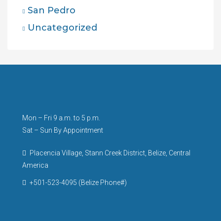
San Pedro
Uncategorized
Mon – Fri 9 a.m. to 5 p.m.
Sat – Sun By Appointment
Placencia Village, Stann Creek District, Belize, Central
America
+501-523-4095 (Belize Phone#)