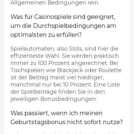
Allgemeinen Bedingungen rein.
Was für Casinospiele sind geeignet,
um die Durchspielbedingungen am
optimalsten zu erfüllen?
Spielautomaten, also Slots, sind hier die
effizienteste Wahl. Sie werden praktisch
immer zu 100 Prozent angerechnet. Bei
Tischspielen wie Blackjack oder Roulette
ist der Beitrag meist viel niedriger,
manchmal nur bei 10 Prozent. Eine Liste
der Spielbeiträge finden Sie in den
jeweiligen Bonusbedingungen.
Was passiert, wenn ich meinen
Geburtstagsbonus nicht sofort nutze?