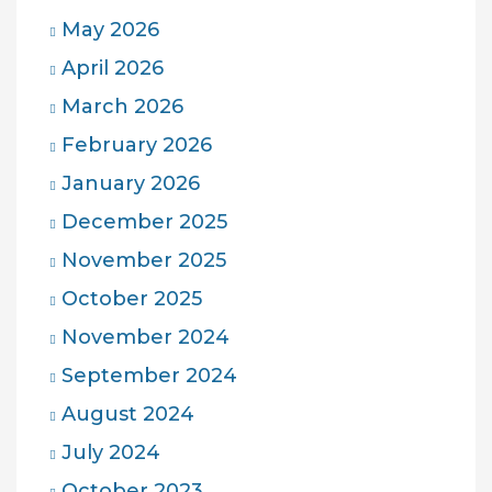
May 2026
April 2026
March 2026
February 2026
January 2026
December 2025
November 2025
October 2025
November 2024
September 2024
August 2024
July 2024
October 2023