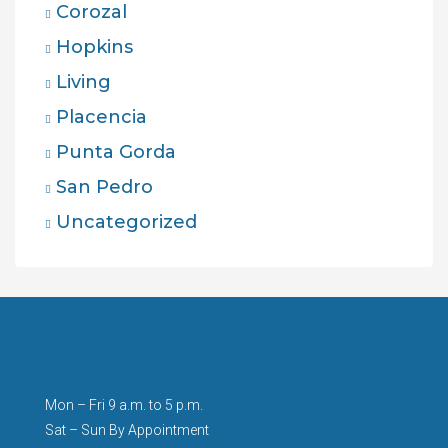
Corozal
Hopkins
Living
Placencia
Punta Gorda
San Pedro
Uncategorized
Mon – Fri 9 a.m. to 5 p.m.
Sat – Sun By Appointment