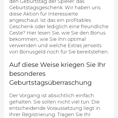
den Geburtstag der Spieler: das
Geburtstagsgeschenk. Wir haben uns
diese Aktion für Interessierte
angeschaut. Ist das ein profitables
Geschenk oder lediglich eine freundliche
Geste? Hier lesen Sie, wie Sie den Bonus
bekommen, wie Sie ihn optimal
verwenden und welche Extras jenseits
von Bonusgeld noch für Sie bereitstehen.
Auf diese Weise kriegen Sie Ihr
besonderes
Geburtstagsüberraschung
Der Vorgang ist absichtlich einfach
gehalten. Sie sollen nicht viel tun. Die
entscheidende Voraussetzung liegt in
Ihrer Registrierung. Tragen Sie Ihr