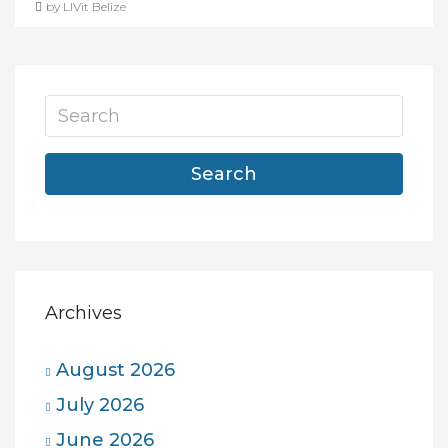
by LIVit Belize
Search
Archives
August 2026
July 2026
June 2026