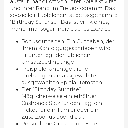
ausfällt, hängt oft von Ihrer Spielaktivität
und Ihrer Rang im Treueprogramm. Das
spezielle i-Tüpfelchen ist der sogenannte
“Birthday Surprise”. Das ist ein kleines,
manchmal sogar individuelles Extra sein.
Bonusguthaben: Ein Guthaben, der
Ihrem Konto gutgeschrieben wird.
Er unterliegt den üblichen
Umsatzbedingungen.
Freispiele: Unentgeltliche
Drehungen an ausgewählten
ausgewählten Spielautomaten.
Der “Birthday Surprise”:
Möglicherweise ein erhöhter
Cashback-Satz für den Tag, ein
Ticket für ein Turnier oder ein
Zusatzbonus obendrauf.
Persönliche Gratulation: Eine