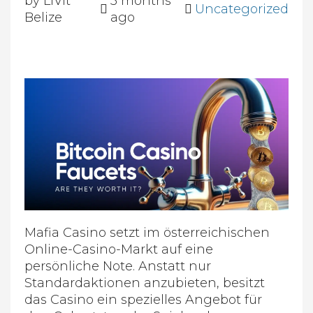
by LIVit
3 months
Uncategorized
Belize
ago
Mafia Casino setzt im österreichischen
Online-Casino-Markt auf eine
persönliche Note. Anstatt nur
Standardaktionen anzubieten, besitzt
das Casino ein spezielles Angebot für