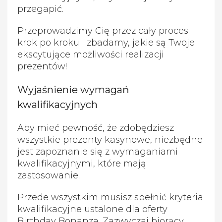
przegapić.
Przeprowadzimy Cię przez cały proces
krok po kroku i zbadamy, jakie są Twoje
ekscytujące możliwości realizacji
prezentów!
Wyjaśnienie wymagań
kwalifikacyjnych
Aby mieć pewność, że zdobędziesz
wszystkie prezenty kasynowe, niezbędne
jest zapoznanie się z wymaganiami
kwalifikacyjnymi, które mają
zastosowanie.
Przede wszystkim musisz spełnić kryteria
kwalifikacyjne ustalone dla oferty
Birthday Bonanza. Zazwyczaj biorący