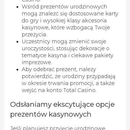
Wśród prezentów urodzinowych
mogą znaleźć się dostosowane karty
do gry i wysokiej klasy akcesoria
kasynowe, które wzbogacą Twoje
przeżycia.
Uczestnicy mogą zmienić swoje
uroczystości, stosując dekoracje o
tematyce kasyna i ciekawe pakiety
imprezowe.
Aby odebrać prezent, należy
potwierdzić, że urodziny przypadają
w okresie trwania promocji, a także
wejść na konto Total Casino.
Odsłaniamy ekscytujące opcje
prezentów kasynowych
Jeśli planujesz przyjęcie urodzinowe,