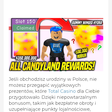
Jeśli obchodzisz urodziny w Polsce, nie
możesz przegapić wyjątkowych
prezentów, które
Total Casino
dla Ciebie
przygotowało. Dzięki niepowtarzalnym
bonusom, takim jak bezpłatne obroty i
uzupełniające punkty lojalnościowe,