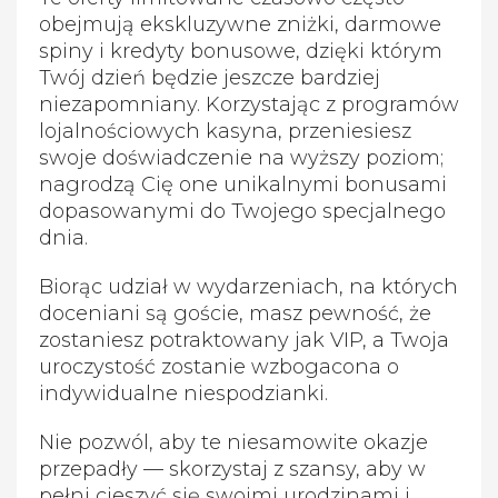
obejmują ekskluzywne zniżki, darmowe
spiny i kredyty bonusowe, dzięki którym
Twój dzień będzie jeszcze bardziej
niezapomniany. Korzystając z programów
lojalnościowych kasyna, przeniesiesz
swoje doświadczenie na wyższy poziom;
nagrodzą Cię one unikalnymi bonusami
dopasowanymi do Twojego specjalnego
dnia.
Biorąc udział w wydarzeniach, na których
doceniani są goście, masz pewność, że
zostaniesz potraktowany jak VIP, a Twoja
uroczystość zostanie wzbogacona o
indywidualne niespodzianki.
Nie pozwól, aby te niesamowite okazje
przepadły — skorzystaj z szansy, aby w
pełni cieszyć się swoimi urodzinami i