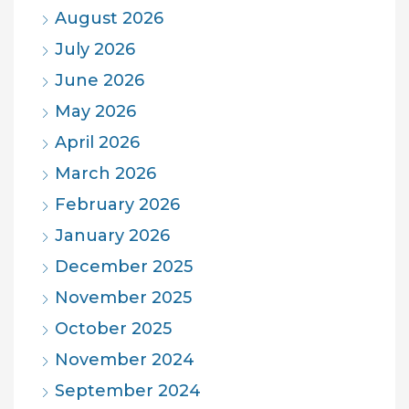
August 2026
July 2026
June 2026
May 2026
April 2026
March 2026
February 2026
January 2026
December 2025
November 2025
October 2025
November 2024
September 2024