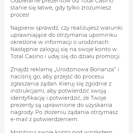
Odbieranie prezentów od Total Casino
stanie się łatwe, gdy tylko zrozumiesz
proces!
Najpierw sprawdź, czy realizujesz warunki
uprawniające do otrzymania upominku
określone w informacji o urodzinach.
Następnie zaloguj się na swoje konto w
Total Casino i udaj się do działu promocji.
Znajdź reklamę „Urodzinowa Bonanza” i
naciśnij go, aby przejść do procesu
zgłaszania żądań. Kieruj się zgodnie z
instrukcjami, aby potwierdzić swoją
identyfikację i potwierdzić, że Twoje
prezenty są uprawnione do uzyskania
nagrody. Po złożeniu żądania otrzymasz
e-mail z potwierdzeniem.
Monitoruj swoje konto pod względem