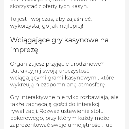
skorzystać z oferty tych kasyn.
To jest Twój czas, aby zajaśnieć,
wykorzystaj go jak najlepiej!
Wciągające gry kasynowe na
imprezę
Organizujesz przyjęcie urodzinowe?
Uatrakcyjnij swoją uroczystość
wciągającymi grami kasynowymi, które
wykreują niezapomnianą atmosferę.
Gry interaktywne nie tylko rozbawiają, ale
także zachęcają gości do interakcji i
rywalizacji. Rozważ ustawienie stołu
pokerowego, przy którym każdy może
zaprezentować swoje umiejętności, lub