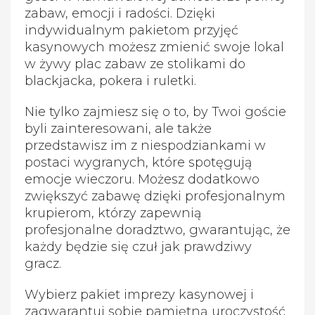
zabaw, emocji i radości. Dzięki
indywidualnym pakietom przyjęć
kasynowych możesz zmienić swoje lokal
w żywy plac zabaw ze stolikami do
blackjacka, pokera i ruletki.
Nie tylko zajmiesz się o to, by Twoi goście
byli zainteresowani, ale także
przedstawisz im z niespodziankami w
postaci wygranych, które spotęgują
emocje wieczoru. Możesz dodatkowo
zwiększyć zabawę dzięki profesjonalnym
krupierom, którzy zapewnią
profesjonalne doradztwo, gwarantując, że
każdy będzie się czuł jak prawdziwy
gracz.
Wybierz pakiet imprezy kasynowej i
zagwarantuj sobie pamiętną uroczystość