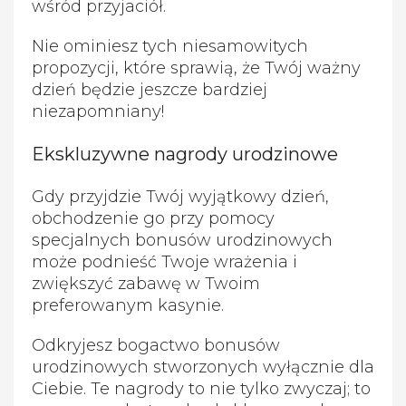
wśród przyjaciół.
Nie ominiesz tych niesamowitych
propozycji, które sprawią, że Twój ważny
dzień będzie jeszcze bardziej
niezapomniany!
Ekskluzywne nagrody urodzinowe
Gdy przyjdzie Twój wyjątkowy dzień,
obchodzenie go przy pomocy
specjalnych bonusów urodzinowych
może podnieść Twoje wrażenia i
zwiększyć zabawę w Twoim
preferowanym kasynie.
Odkryjesz bogactwo bonusów
urodzinowych stworzonych wyłącznie dla
Ciebie. Te nagrody to nie tylko zwyczaj; to