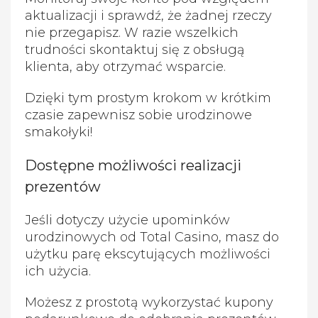
aktualizacji i sprawdź, że żadnej rzeczy
nie przegapisz. W razie wszelkich
trudności skontaktuj się z obsługą
klienta, aby otrzymać wsparcie.
Dzięki tym prostym krokom w krótkim
czasie zapewnisz sobie urodzinowe
smakołyki!
Dostępne możliwości realizacji
prezentów
Jeśli dotyczy użycie upominków
urodzinowych od Total Casino, masz do
użytku parę ekscytujących możliwości
ich użycia.
Możesz z prostotą wykorzystać kupony