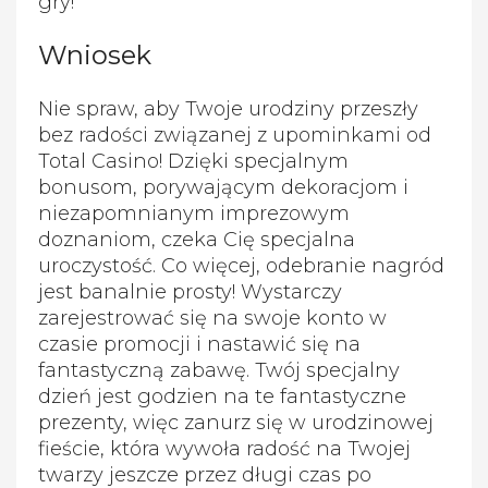
gry!
Wniosek
Nie spraw, aby Twoje urodziny przeszły
bez radości związanej z upominkami od
Total Casino! Dzięki specjalnym
bonusom, porywającym dekoracjom i
niezapomnianym imprezowym
doznaniom, czeka Cię specjalna
uroczystość. Co więcej, odebranie nagród
jest banalnie prosty! Wystarczy
zarejestrować się na swoje konto w
czasie promocji i nastawić się na
fantastyczną zabawę. Twój specjalny
dzień jest godzien na te fantastyczne
prezenty, więc zanurz się w urodzinowej
fieście, która wywoła radość na Twojej
twarzy jeszcze przez długi czas po