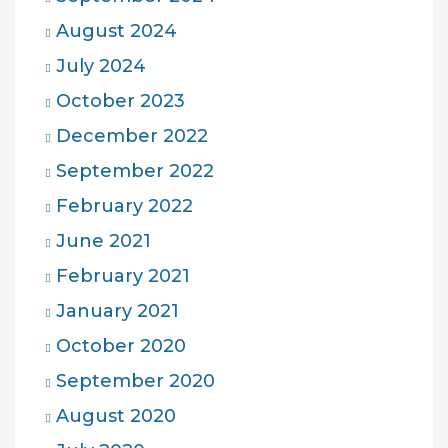
August 2024
July 2024
October 2023
December 2022
September 2022
February 2022
June 2021
February 2021
January 2021
October 2020
September 2020
August 2020