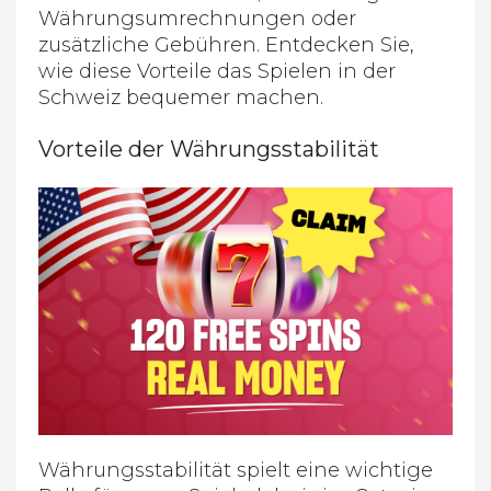
Währungsumrechnungen oder
zusätzliche Gebühren. Entdecken Sie,
wie diese Vorteile das Spielen in der
Schweiz bequemer machen.
Vorteile der Währungsstabilität
Währungsstabilität spielt eine wichtige