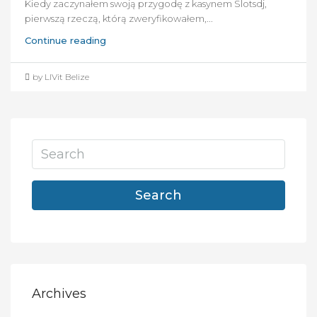
Kiedy zaczynałem swoją przygodę z kasynem Slotsdj,
pierwszą rzeczą, którą zweryfikowałem,...
Continue reading
by LIVit Belize
Search
Archives