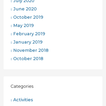
July 2020
June 2020
October 2019
May 2019
February 2019
January 2019
November 2018
October 2018
Categories
Activities