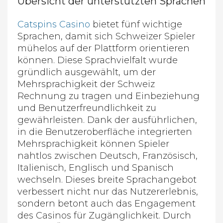
Übersicht der unterstützten Sprachen
Catspins Casino
bietet fünf wichtige
Sprachen, damit sich Schweizer Spieler
mühelos auf der Plattform orientieren
können. Diese Sprachvielfalt wurde
gründlich ausgewählt, um der
Mehrsprachigkeit der Schweiz
Rechnung zu tragen und Einbeziehung
und Benutzerfreundlichkeit zu
gewährleisten. Dank der ausführlichen,
in die Benutzeroberfläche integrierten
Mehrsprachigkeit können Spieler
nahtlos zwischen Deutsch, Französisch,
Italienisch, Englisch und Spanisch
wechseln. Dieses breite Sprachangebot
verbessert nicht nur das Nutzererlebnis,
sondern betont auch das Engagement
des Casinos für Zugänglichkeit. Durch