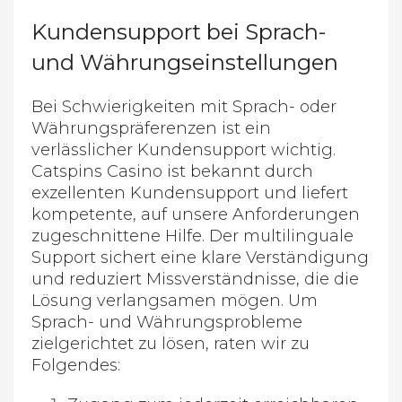
Kundensupport bei Sprach-
und Währungseinstellungen
Bei Schwierigkeiten mit Sprach- oder
Währungspräferenzen ist ein
verlässlicher Kundensupport wichtig.
Catspins Casino ist bekannt durch
exzellenten Kundensupport und liefert
kompetente, auf unsere Anforderungen
zugeschnittene Hilfe. Der multilinguale
Support sichert eine klare Verständigung
und reduziert Missverständnisse, die die
Lösung verlangsamen mögen. Um
Sprach- und Währungsprobleme
zielgerichtet zu lösen, raten wir zu
Folgendes: