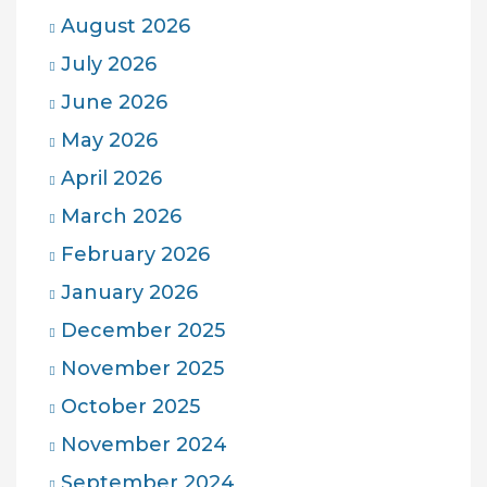
August 2026
July 2026
June 2026
May 2026
April 2026
March 2026
February 2026
January 2026
December 2025
November 2025
October 2025
November 2024
September 2024