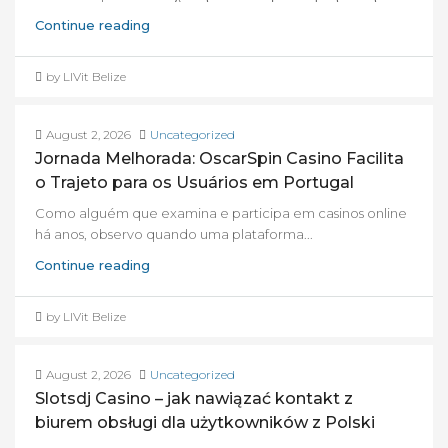
Continue reading
by LIVit Belize
August 2, 2026
Uncategorized
Jornada Melhorada: OscarSpin Casino Facilita
o Trajeto para os Usuários em Portugal
Como alguém que examina e participa em casinos online
há anos, observo quando uma plataforma...
Continue reading
by LIVit Belize
August 2, 2026
Uncategorized
Slotsdj Casino – jak nawiązać kontakt z
biurem obsługi dla użytkowników z Polski