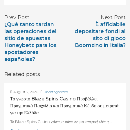
Prev Post
Next Post
¿Qué tanto tardan
È affidabile
las operaciones del
depositare fondi al
sitio de apuestas
sito di gioco
Honeybetz para los
Boomzino in Italia?
apostadores
españoles?
Related posts
August 2, 2026
Uncategorized
Το γνωστό Blaze Spins Casino Προβάλλει
Πραγματικά Παιχνίδια και Πραγματικά Κέρδη σε μετρητά
για την Ελλάδα
Το Blaze Spins Casino χτίστηκε πάνω σε μια κεντρική ιδέα: η...