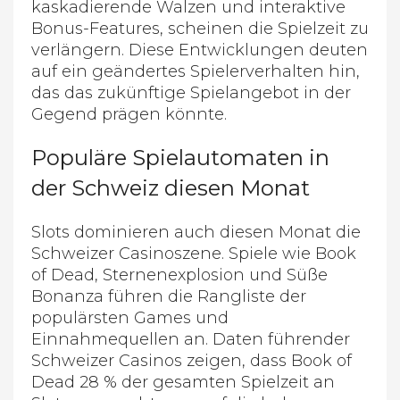
kaskadierende Walzen und interaktive
Bonus-Features, scheinen die Spielzeit zu
verlängern. Diese Entwicklungen deuten
auf ein geändertes Spielerverhalten hin,
das das zukünftige Spielangebot in der
Gegend prägen könnte.
Populäre Spielautomaten in
der Schweiz diesen Monat
Slots dominieren auch diesen Monat die
Schweizer Casinoszene. Spiele wie Book
of Dead, Sternenexplosion und Süße
Bonanza führen die Rangliste der
populärsten Games und
Einnahmequellen an. Daten führender
Schweizer Casinos zeigen, dass Book of
Dead 28 % der gesamten Spielzeit an