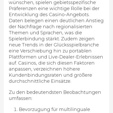
wünschen, spielen gebietsspezifische
Präferenzen eine wichtige Rolle bei der
Entwicklung des Casino-Angebots.
Daten belegen einen deutlichen Anstieg
der Nachfrage nach regionalisierten
Themen und Sprachen, was die
Spielerbindung stärkt. Zudem zeigen
neue Trends in der Glücksspielbranche
eine Verschiebung hin zu portablen
Plattformen und Live-Dealer-Erlebnissen
auf. Casinos, die sich diesen Faktoren
anpassen, verzeichnen höhere
Kundenbindungsraten und größere
durchschnittliche Einsätze.
Zu den bedeutendsten Beobachtungen
umfassen:
Bevorzugung für multilinguale