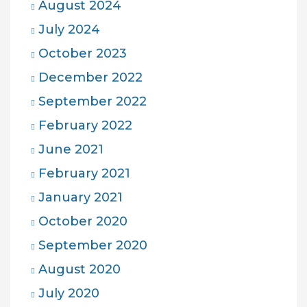
August 2024
July 2024
October 2023
December 2022
September 2022
February 2022
June 2021
February 2021
January 2021
October 2020
September 2020
August 2020
July 2020