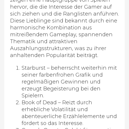
zeigen eine Hauptgruppe von Spielen
hervor, die die Interesse der Gamer auf
sich ziehen und die Ranglisten anführen.
Diese Lieblinge sind bekannt durch eine
harmonische Kombination aus
mitreißendem Gameplay, spannenden
Thematik und attraktiven
Auszahlungsstrukturen, was zu ihrer
anhaltenden Popularität beiträgt.
Starburst – beherrscht weiterhin mit
seiner farbenfrohen Grafik und
regelmäßigen Gewinnen und
erzeugt Begeisterung bei den
Spielern.
Book of Dead – Reizt durch
erhebliche Volatilität und
abenteuerliche Erzählelemente und
fördert so das Interesse.