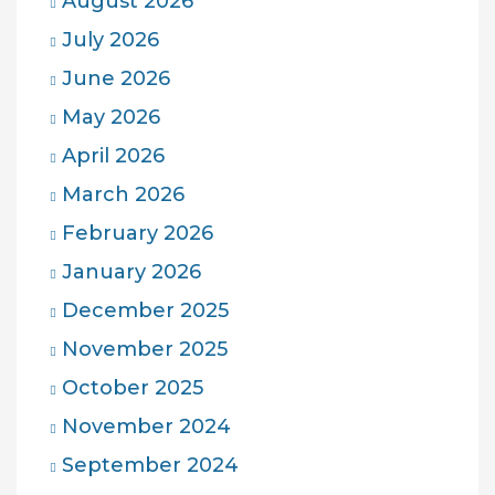
August 2026
July 2026
June 2026
May 2026
April 2026
March 2026
February 2026
January 2026
December 2025
November 2025
October 2025
November 2024
September 2024