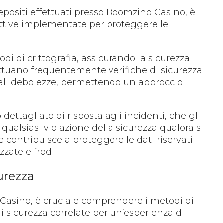
depositi effettuati presso Boomzino Casino, è
ettive implementate per proteggere le
di crittografia, assicurando la sicurezza
ffettuano frequentemente verifiche di sicurezza
iali debolezze, permettendo un approccio
 dettagliato di risposta agli incidenti, che gli
ualsiasi violazione della sicurezza qualora si
 contribuisce a proteggere le dati riservati
zzate e frodi.
urezza
Casino, è cruciale comprendere i metodi di
 sicurezza correlate per un’esperienza di