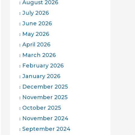
August 2026
July 2026
June 2026
May 2026
April 2026
March 2026
February 2026
January 2026
December 2025
November 2025
October 2025
November 2024
September 2024