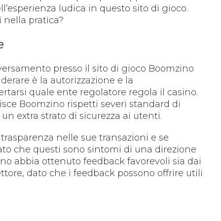
l’esperienza ludica in questo sito di gioco.
 nella pratica?
e
 versamento presso il sito di gioco Boomzino
siderare è la autorizzazione e la
tarsi quale ente regolatore regola il casino.
isce Boomzino rispetti severi standard di
n extra strato di sicurezza ai utenti.
trasparenza nelle sue transazioni e se
dato che questi sono sintomi di una direzione
sino abbia ottenuto feedback favorevoli sia dai
ttore, dato che i feedback possono offrire utili