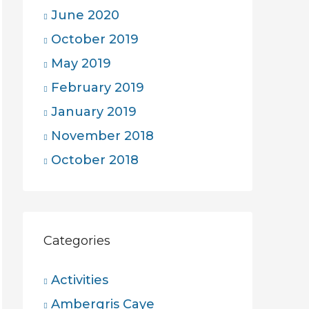
June 2020
October 2019
May 2019
February 2019
January 2019
November 2018
October 2018
Categories
Activities
Ambergris Caye