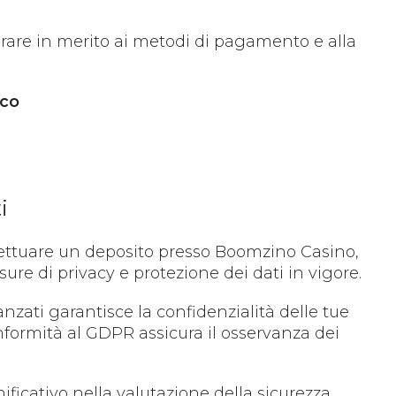
rare in merito ai metodi di pagamento e alla
ico
i
ffettuare un deposito presso Boomzino Casino,
e di privacy e protezione dei dati in vigore.
avanzati garantisce la confidenzialità delle tue
nformità al GDPR assicura il osservanza dei
nificativo nella valutazione della sicurezza