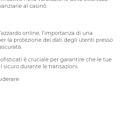
anziarie al casinò.
’azzardo online, l’importanza di una
per la protezione dei dati degli utenti presso
scurata.
 sofisticati è cruciale per garantire che le tue
 sicuro durante le transazioni.
iderare: