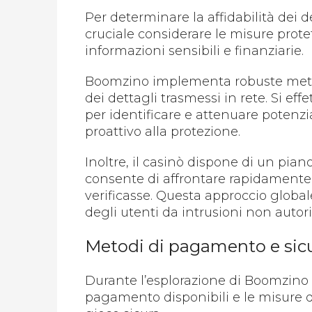
Per determinare la affidabilità dei 
cruciale considerare le misure prot
informazioni sensibili e finanziarie.
Boomzino implementa robuste metodi 
dei dettagli trasmessi in rete. Si e
per identificare e attenuare potenz
proattivo alla protezione.
Inoltre, il casinò dispone di un piano
consente di affrontare rapidamente q
verificasse. Questa approccio globale
degli utenti da intrusioni non autori
Metodi di pagamento e sic
Durante l’esplorazione di Boomzino 
pagamento disponibili e le misure di