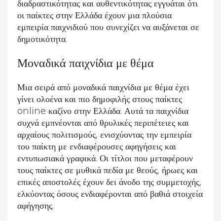
διαδραστικότητας και αυθεντικότητας εγγυάται ότι
οι παίκτες στην Ελλάδα έχουν μια πλούσια
εμπειρία παιχνιδιού που συνεχίζει να αυξάνεται σε
δημοτικότητα.
Μοναδικά παιχνίδια με θέμα
Μια σειρά από μοναδικά παιχνίδια με θέμα έχει
γίνει ολοένα και πιο δημοφιλής στους παίκτες
online καζίνο στην Ελλάδα. Αυτά τα παιχνίδια
συχνά εμπνέονται από θρυλικές περιπέτειες και
αρχαίους πολιτισμούς, ενισχύοντας την εμπειρία
του παίκτη με ενδιαφέρουσες αφηγήσεις και
εντυπωσιακά γραφικά. Οι τίτλοι που μεταφέρουν
τους παίκτες σε μυθικά πεδία με θεούς, ήρωες και
επικές αποστολές έχουν δει άνοδο της συμμετοχής,
ελκύοντας όσους ενδιαφέρονται από βαθιά στοιχεία
αφήγησης.