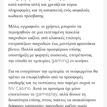
κατά κανόνα απλή και χρειάζεται κύρια
πληροφορίες και τη κατασκευή ενός ασφαλούς
κωδικού πρόσβασης.
Μόλις εγγραφούν, οι χρήστες μπορούν να
περιηγηθούν σε μια εκτεταμένη ποικιλία
παιχνιδιών καζίνο, από κλασικές επιλογές
επιτραπέζιων παιχνιδιών έως μοντέρνα φρουτάκια
βίντεο. Πολλά καζίνα προσφέρουν επίσης
υποστήριξη με φορητές συσκευές, επιτρέποντας
την είσοδο σε εμπειρίες gaming εν κινήσει.
Για να ενισχύσουν την εμπειρία, οι νεοφερμένοι θα
πρέπει να επωφεληθούν από τα προσφορές
υποδοχής και τις εκπτώσεις που παρέχει συχνά το
NV Casino. Αυτά τα προνόμια όχι μόνο
επεκτείνουν το gameplay, αλλά δίνουν τη
δυνατότητα επίσης στους παίκτες να ανακαλύψουν
διάφορες κατηγορίες παιχνιδιών καζίνο χωρίς