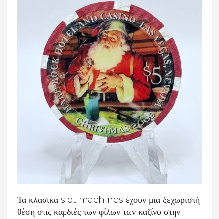
Τα κλασικά slot machines έχουν μια ξεχωριστή
θέση στις καρδιές των φίλων των καζίνο στην