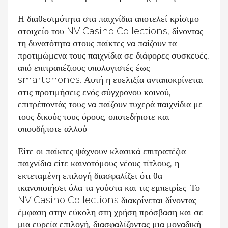
Η διαθεσιμότητα στα παιχνίδια αποτελεί κρίσιμο
στοιχείο του NV Casino Collections, δίνοντας
τη δυνατότητα στους παίκτες να παίζουν τα
προτιμώμενα τους παιχνίδια σε διάφορες συσκευές,
από επιτραπέζιους υπολογιστές έως
smartphones. Αυτή η ευελιξία ανταποκρίνεται
στις προτιμήσεις ενός σύγχρονου κοινού,
επιτρέποντάς τους να παίζουν τυχερά παιχνίδια με
τους δικούς τους όρους, οποτεδήποτε και
οπουδήποτε αλλού.
Είτε οι παίκτες ψάχνουν κλασικά επιτραπέζια
παιχνίδια είτε καινοτόμους νέους τίτλους, η
εκτεταμένη επιλογή διασφαλίζει ότι θα
ικανοποιήσει όλα τα γούστα και τις εμπειρίες. Το
NV Casino Collections διακρίνεται δίνοντας
έμφαση στην εύκολη στη χρήση πρόσβαση και σε
μια ευρεία επιλογή, διασφαλίζοντας μια μοναδική