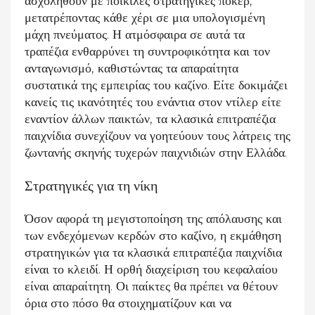
ασχοληθούν με ποικίλες στρατηγικές πόκερ,
μετατρέποντας κάθε χέρι σε μια υπολογισμένη
μάχη πνεύματος. Η ατμόσφαιρα σε αυτά τα
τραπέζια ενθαρρύνει τη συντροφικότητα και τον
ανταγωνισμό, καθιστώντας τα απαραίτητα
συστατικά της εμπειρίας του καζίνο. Είτε δοκιμάζει
κανείς τις ικανότητές του ενάντια στον ντίλερ είτε
εναντίον άλλων παικτών, τα κλασικά επιτραπέζια
παιχνίδια συνεχίζουν να γοητεύουν τους λάτρεις της
ζωντανής σκηνής τυχερών παιχνιδιών στην Ελλάδα.
Στρατηγικές για τη νίκη
Όσον αφορά τη μεγιστοποίηση της απόλαυσης και
των ενδεχόμενων κερδών στο καζίνο, η εκμάθηση
στρατηγικών για τα κλασικά επιτραπέζια παιχνίδια
είναι το κλειδί. Η ορθή διαχείριση του κεφαλαίου
είναι απαραίτητη. Οι παίκτες θα πρέπει να θέτουν
όρια στο πόσο θα στοιχηματίζουν και να