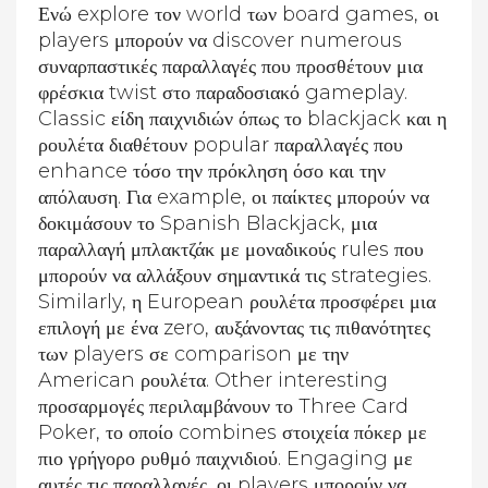
Ενώ explore τον world των board games, οι
players μπορούν να discover numerous
συναρπαστικές παραλλαγές που προσθέτουν μια
φρέσκια twist στο παραδοσιακό gameplay.
Classic είδη παιχνιδιών όπως το blackjack και η
ρουλέτα διαθέτουν popular παραλλαγές που
enhance τόσο την πρόκληση όσο και την
απόλαυση. Για example, οι παίκτες μπορούν να
δοκιμάσουν το Spanish Blackjack, μια
παραλλαγή μπλακτζάκ με μοναδικούς rules που
μπορούν να αλλάξουν σημαντικά τις strategies.
Similarly, η European ρουλέτα προσφέρει μια
επιλογή με ένα zero, αυξάνοντας τις πιθανότητες
των players σε comparison με την
American ρουλέτα. Other interesting
προσαρμογές περιλαμβάνουν το Three Card
Poker, το οποίο combines στοιχεία πόκερ με
πιο γρήγορο ρυθμό παιχνιδιού. Engaging με
αυτές τις παραλλαγές, οι players μπορούν να