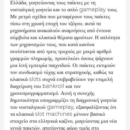
Ελλάδα, γοητεύοντας τους παίκτες με τη
νοσταλγική γοητεία και το απλό gameplay τους.
Με ρετρό σχέδια που μεταφέρουν τους παίκτες
πίσω στη χρυσή εποχή του τζόγου, αυτά τα
μηχανήματα ανακαλούν αναμνήσεις από έντονα
σύμβολα και κλασικά θέματα φρούτων. Η απλότητα
των μηχανισμών τους, που κατά κανόνα
συνίστανται από τρεις τροχούς με μικρό αριθμό
γραμμών πληρωμής, προσελκύει όσους ψάχνουν
μια λιτή εμπειρία παιχνιδιού. Οι παίκτες εκτιμούν
τον συνδυασμό τύχης και στρατηγικής, καθώς τα
κλασικά slots συχνά επιβραβεύουν την επιμελή
διαχείριση του bankroll και τον
χρονοπρογραμματισμό. Αυτή η συνεχής
δημοτικότητα υπογραμμίζει τη διαχρονική γοητεία
του νοσταλγικού gameplay, εξασφαλίζοντας ότι
τα κλασικά slot machines μένουν βασικό
στοιχείο στα ελληνικά καζίνο, μαγεύοντας μια νέα
γενιά παικτών, αποτίοντας φόρο τιμής στο