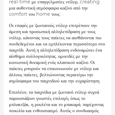
real-time με επαγγελματίες ντίλερ, creating
μια αυθεντική ατμόσφαιρα καζίνο από την
comfort του home τους.
Οι επαφές με ζωντανούς ντίλερ επιτρέπουν την
άμεση και προσωπική αλληλεπίδραση με τους
ντίλερ, κάνοντας τους παίκτες να αισθάνονται πιο
συνδεδεμένοι και να εμπλέκονται περισσότερο στο
παιχνίδι. Αυτή η αλληλεπίδραση ενδυναμώνει ένα
αίσθημα συλλογικότητας, ομοειδές με την
κοινωνική δυναμική ενός κλασικού καζίνο. Οι
παίκτες μπορούν να επικοινωνούν με ντίλερ και
άλλους παίκτες, βελτιώνοντας περαιτέρω την
ατμόσφαιρα του παιχνιδιού και την ευχαρίστηση.
Επιπλέον, τα παιχνίδια με ζωντανό ντίλερ συχνά
παρουσιάζουν γνωστές επιλογές όπως το
μπλακτζάκ, η ρουλέτα και το μπακαρά, παρέχοντας
ποικιλία και ενθουσιασμό. Αυτός ο συνδυασμός