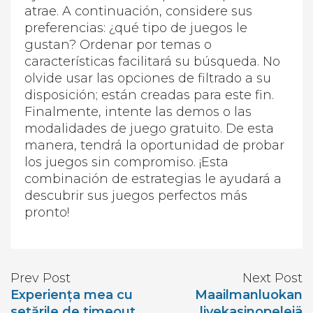
atrae. A continuación, considere sus
preferencias: ¿qué tipo de juegos le
gustan? Ordenar por temas o
características facilitará su búsqueda. No
olvide usar las opciones de filtrado a su
disposición; están creadas para este fin.
Finalmente, intente las demos o las
modalidades de juego gratuito. De esta
manera, tendrá la oportunidad de probar
los juegos sin compromiso. ¡Esta
combinación de estrategias le ayudará a
descubrir sus juegos perfectos más
pronto!
Prev Post
Next Post
Experiența mea cu
Maailmanluokan
setările de timeout
livekasinopelejä