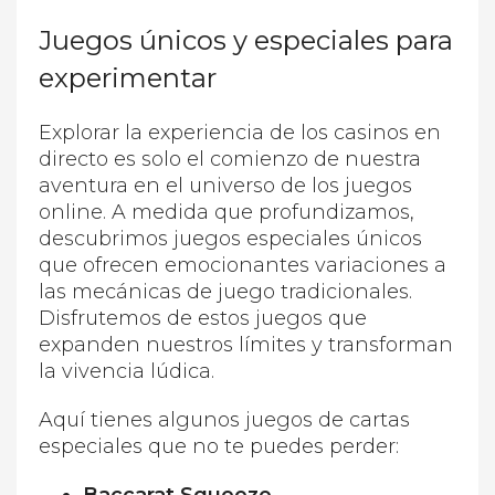
Juegos únicos y especiales para
experimentar
Explorar la experiencia de los casinos en
directo es solo el comienzo de nuestra
aventura en el universo de los juegos
online. A medida que profundizamos,
descubrimos juegos especiales únicos
que ofrecen emocionantes variaciones a
las mecánicas de juego tradicionales.
Disfrutemos de estos juegos que
expanden nuestros límites y transforman
la vivencia lúdica.
Aquí tienes algunos juegos de cartas
especiales que no te puedes perder: