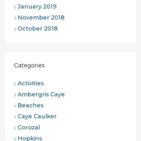
January 2019
November 2018
October 2018
Categories
Activities
Ambergris Caye
Beaches
Caye Caulker
Corozal
Hopkins