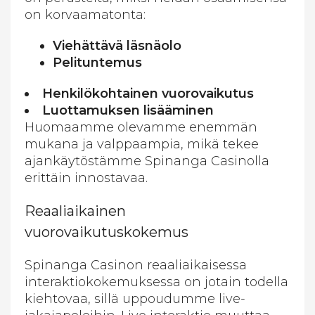
on korvaamatonta:
Viehättävä läsnäolo
Pelituntemus
Henkilökohtainen vuorovaikutus
Luottamuksen lisääminen
Huomaamme olevamme enemmän
mukana ja valppaampia, mikä tekee
ajankäytöstämme Spinanga Casinolla
erittäin innostavaa.
Reaaliaikainen
vuorovaikutuskokemus
Spinanga Casinon reaaliaikaisessa
interaktiokokemuksessa on jotain todella
kiehtovaa, sillä uppoudumme live-