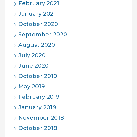
February 2021
January 2021
October 2020
September 2020
August 2020
July 2020
June 2020
October 2019
May 2019
February 2019
January 2019
November 2018
October 2018