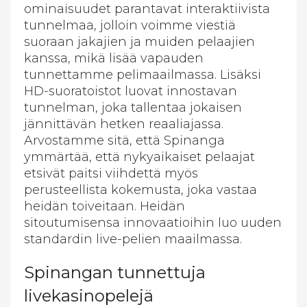
ominaisuudet parantavat interaktiivista
tunnelmaa, jolloin voimme viestiä
suoraan jakajien ja muiden pelaajien
kanssa, mikä lisää vapauden
tunnettamme pelimaailmassa. Lisäksi
HD-suoratoistot luovat innostavan
tunnelman, joka tallentaa jokaisen
jännittävän hetken reaaliajassa.
Arvostamme sitä, että Spinanga
ymmärtää, että nykyaikaiset pelaajat
etsivät paitsi viihdettä myös
perusteellista kokemusta, joka vastaa
heidän toiveitaan. Heidän
sitoutumisensa innovaatioihin luo uuden
standardin live-pelien maailmassa.
Spinangan tunnettuja
livekasinopelejä