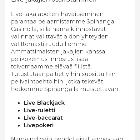
Live-jakajapelien havaitseminen
parantaa pelaamistamme Spinanga
Casinolla, sillä nämä kiinnostavat
valinnat välittävät aidon yhteyden
välittömästi ruuduillemme.
Ammattimaisten jakajien kanssa
pelikokemus innostus lisää
toivomaamme elävää fiilistä.
Tutustutaanpa tiettyihin suosittuihin
pelivaihtoehtoihin, jotka tekevät
hetkemme Spinangalla muistettavan:
Live Blackjack
Live-ruletti
Live-baccarat
Livepokeri
Nämä pelivaihtoehdot eivät ainoastaan