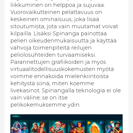
liikkuminen on helppoa ja sujuvaa.
Vuorovaikutteinen pelattavuus on
keskeinen ominaisuus, joka lisää
sitoutumista, jota vain muutamat voivat
kilpailla. Lisäksi Spinanga painottaa
pelien oikeudenmukaisuutta ja käyttää
vahvoja toimenpiteitä reilujen
peliolosuhteiden turvaamiseksi.
Parannettujen grafiikoiden ja myös
virtuaalitodellisuuskokemusten myötä
voimme ennakoida mielenkiintoista
kehitystä siinä, miten koemme
livekasinot. Spinangalla teknologia ei ole
vain väline; se on itse
pelikokemuksemme ydin.