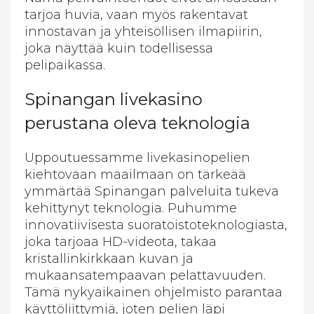
tarjoa huvia, vaan myös rakentavat
innostavan ja yhteisöllisen ilmapiirin,
joka näyttää kuin todellisessa
pelipaikassa.
Spinangan livekasino
perustana oleva teknologia
Uppoutuessamme livekasinopelien
kiehtovaan maailmaan on tärkeää
ymmärtää Spinangan palveluita tukeva
kehittynyt teknologia. Puhumme
innovatiivisesta suoratoistoteknologiasta,
joka tarjoaa HD-videota, takaa
kristallinkirkkaan kuvan ja
mukaansatempaavan pelattavuuden.
Tämä nykyaikainen ohjelmisto parantaa
käyttöliittymiä, joten pelien läpi