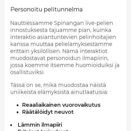
Personoitu pelitunnelma
Nauttiessamme Spinangan live-pelien
innostuksesta tajuamme pian, kuinka
interaktio asiantuntevien pelinhoitajien
kanssa muuttaa pelielämyksestämme
erittäin yksilöllisen. Nämä interaktiot
muodostavat personoidun ilmapiirin,
jossa koemme itsemme huomioiduiksi ja
osallistuviksi.
Tässä on se, mikä muodostaa näistä
uniikeista elämyksistä ainutlaatuisia:
Reaaliaikainen vuorovaikutus
Räätälöidyt neuvot
Lämmin ilmapiiri