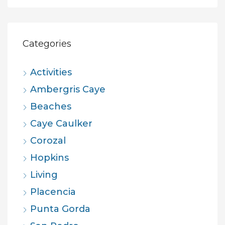
Categories
Activities
Ambergris Caye
Beaches
Caye Caulker
Corozal
Hopkins
Living
Placencia
Punta Gorda