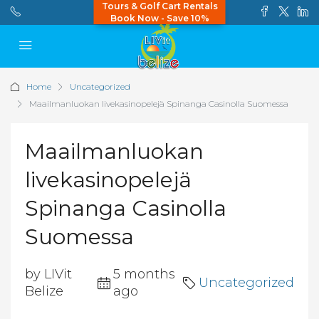
Tours & Golf Cart Rentals
Book Now - Save 10%
Home
Uncategorized
Maailmanluokan livekasinopelejä Spinanga Casinolla Suomessa
Maailmanluokan
livekasinopelejä
Spinanga Casinolla
Suomessa
by LIVit
5 months
Uncategorized
Belize
ago