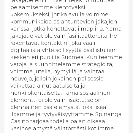
jakajapeleihin. Live interaktio muuttaa
pelaamisemme kiehtovaksi
kokemukseksi, jonka avulla voimme
kommunikoida asiantuntevien jakajien
kanssa, jotka kohottavat ilmapiiriä. Nämä
jakajat eivät ole vain fasilitaattoreita; he
rakentavat kontaktin, joka vaalii
digitaalista yhteisöllisyyttä osallistujien
kesken eri puolilta Suomea. Kun teemme
vetoja ja suunnittelemme strategioita,
voimme jutella, hymyillä ja vaihtaa
neuvoja, jolloin jokainen pelisessio
vaikuttaa ainutlaatuiselta ja
henkilökohtaiselta. Tämä sosiaalinen
elementti ei ole vain lisäetu; se on
olennainen osa elämystä, joka lisää
iloamme ja tyytyväisyyttämme. Spinanga
Casino tarjoaa todella palan oikeaa
kasinoelämystä välittömästi kotiimme.