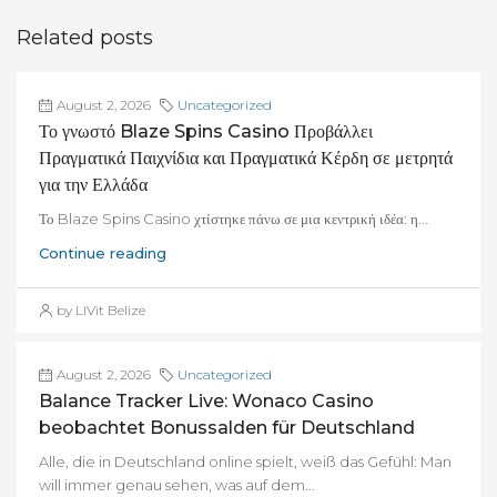
Related posts
August 2, 2026
Uncategorized
Το γνωστό Blaze Spins Casino Προβάλλει
Πραγματικά Παιχνίδια και Πραγματικά Κέρδη σε μετρητά
για την Ελλάδα
Το Blaze Spins Casino χτίστηκε πάνω σε μια κεντρική ιδέα: η...
Continue reading
by LIVit Belize
August 2, 2026
Uncategorized
Balance Tracker Live: Wonaco Casino
beobachtet Bonussalden für Deutschland
Alle, die in Deutschland online spielt, weiß das Gefühl: Man
will immer genau sehen, was auf dem...