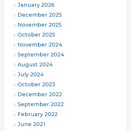
January 2026
December 2025
November 2025
October 2025
November 2024
September 2024
August 2024
July 2024
October 2023
December 2022
September 2022
February 2022
June 2021