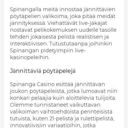
Spinangalla meitä innostaa jännittävien
pöytäpelien valikoima, joka pitää meidät
jännityksessä. Viehättävät live-jakajat
nostavat pelikokemuksen uudelle tasolle
tehden jokaisesta pelistä realistisen ja
interaktiivisen. Tutustutaanpa joihinkin
Spinangan pidetyimpiin live-
kasinopeleihin.
Jännittäviä pöytäpelejä
Spinanga Casino esittää jännittävän
joukon pöytäpeleistä, jotka lumoavat niin
konkari pelaajia kuin aloittelevia tulijoita.
Olemme tunnistaneet vaikuttavan
valikoiman vaihtoehdoista perinteisistä
tutuista, kuten 21-pelistä ja rulettipelistä,
innovatiivisiin variaatioihin, jotka