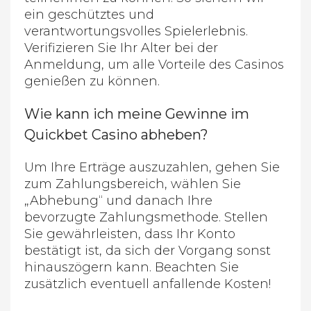
ein geschütztes und
verantwortungsvolles Spielerlebnis.
Verifizieren Sie Ihr Alter bei der
Anmeldung, um alle Vorteile des Casinos
genießen zu können.
Wie kann ich meine Gewinne im
Quickbet Casino abheben?
Um Ihre Erträge auszuzahlen, gehen Sie
zum Zahlungsbereich, wählen Sie
„Abhebung“ und danach Ihre
bevorzugte Zahlungsmethode. Stellen
Sie gewährleisten, dass Ihr Konto
bestätigt ist, da sich der Vorgang sonst
hinauszögern kann. Beachten Sie
zusätzlich eventuell anfallende Kosten!