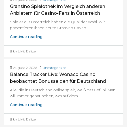
Gransino Spielothek im Vergleich anderen
Anbietern für Casino-Fans in Österreich
Spieler aus Österreich haben die Qual der Wahl. Wir
präsentieren Ihnen heute Gransino Casino...
Continue reading
by LIVit Belize
August 2, 2026
Uncategorized
Balance Tracker Live: Wonaco Casino
beobachtet Bonussalden für Deutschland
Alle, die in Deutschland online spielt, weiß das Gefühl: Man
will immer genau sehen, was auf dem...
Continue reading
by LIVit Belize