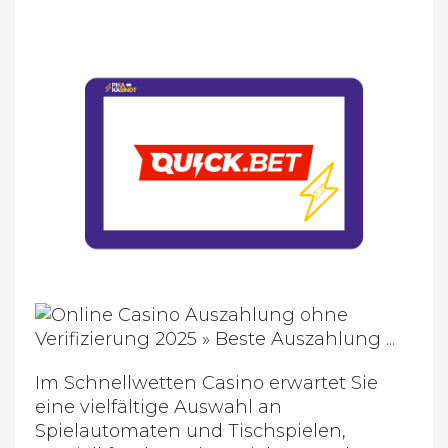
Im Schnellwetten Casino erwartet Sie
eine vielfältige Auswahl an
Spielautomaten und Tischspielen,