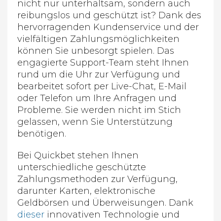
nicht nur unterhaltsam, sondern auch
reibungslos und geschützt ist? Dank des
hervorragenden Kundenservice und der
vielfältigen Zahlungsmöglichkeiten
können Sie unbesorgt spielen. Das
engagierte Support-Team steht Ihnen
rund um die Uhr zur Verfügung und
bearbeitet sofort per Live-Chat, E-Mail
oder Telefon um Ihre Anfragen und
Probleme. Sie werden nicht im Stich
gelassen, wenn Sie Unterstützung
benötigen.
Bei Quickbet stehen Ihnen
unterschiedliche geschützte
Zahlungsmethoden zur Verfügung,
darunter Karten, elektronische
Geldbörsen und Überweisungen. Dank
dieser
innovativen Technologie und