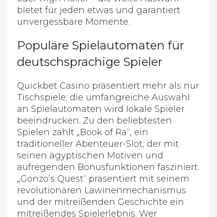
bietet für jeden etwas und garantiert
unvergessbare Momente.
Populäre Spielautomaten für
deutschsprachige Spieler
Quickbet Casino präsentiert mehr als nur
Tischspiele; die umfangreiche Auswahl
an Spielautomaten wird lokale Spieler
beeindrucken. Zu den beliebtesten
Spielen zählt „Book of Ra“, ein
traditioneller Abenteuer-Slot, der mit
seinen ägyptischen Motiven und
aufregenden Bonusfunktionen fasziniert.
„Gonzo’s Quest“ präsentiert mit seinem
revolutionären Lawinenmechanismus
und der mitreißenden Geschichte ein
mitreißendes Spielerlebnis. Wer