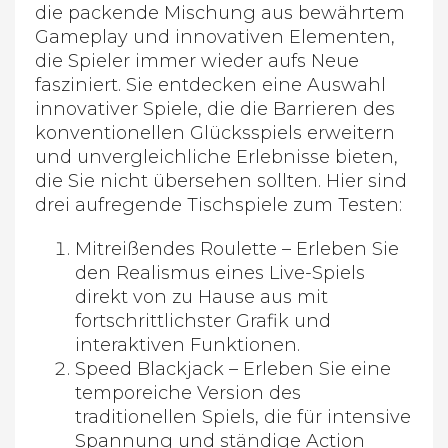
die packende Mischung aus bewährtem
Gameplay und innovativen Elementen,
die Spieler immer wieder aufs Neue
fasziniert. Sie entdecken eine Auswahl
innovativer Spiele, die die Barrieren des
konventionellen Glücksspiels erweitern
und unvergleichliche Erlebnisse bieten,
die Sie nicht übersehen sollten. Hier sind
drei aufregende Tischspiele zum Testen:
Mitreißendes Roulette – Erleben Sie
den Realismus eines Live-Spiels
direkt von zu Hause aus mit
fortschrittlichster Grafik und
interaktiven Funktionen.
Speed Blackjack – Erleben Sie eine
temporeiche Version des
traditionellen Spiels, die für intensive
Spannung und ständige Action