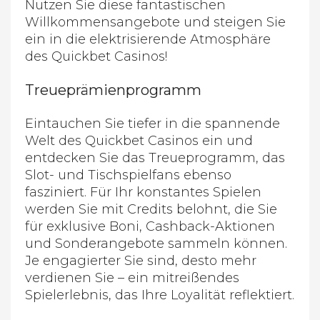
Nutzen Sie diese fantastischen
Willkommensangebote und steigen Sie
ein in die elektrisierende Atmosphäre
des Quickbet Casinos!
Treueprämienprogramm
Eintauchen Sie tiefer in die spannende
Welt des Quickbet Casinos ein und
entdecken Sie das Treueprogramm, das
Slot- und Tischspielfans ebenso
fasziniert. Für Ihr konstantes Spielen
werden Sie mit Credits belohnt, die Sie
für exklusive Boni, Cashback-Aktionen
und Sonderangebote sammeln können.
Je engagierter Sie sind, desto mehr
verdienen Sie – ein mitreißendes
Spielerlebnis, das Ihre Loyalität reflektiert.