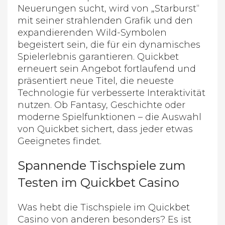
Neuerungen sucht, wird von „Starburst“
mit seiner strahlenden Grafik und den
expandierenden Wild-Symbolen
begeistert sein, die für ein dynamisches
Spielerlebnis garantieren. Quickbet
erneuert sein Angebot fortlaufend und
präsentiert neue Titel, die neueste
Technologie für verbesserte Interaktivität
nutzen. Ob Fantasy, Geschichte oder
moderne Spielfunktionen – die Auswahl
von Quickbet sichert, dass jeder etwas
Geeignetes findet.
Spannende Tischspiele zum
Testen im Quickbet Casino
Was hebt die Tischspiele im Quickbet
Casino von anderen besonders? Es ist