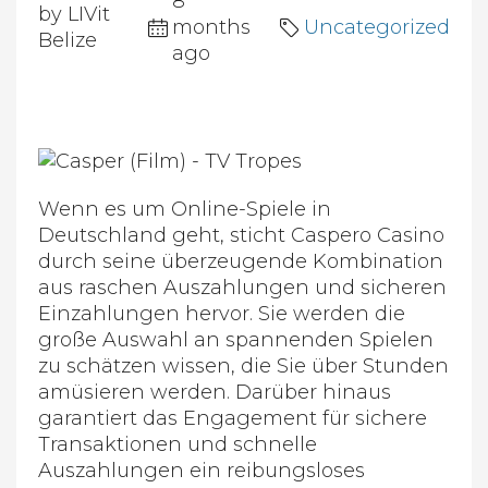
8
by LIVit
months
Uncategorized
Belize
ago
Wenn es um Online-Spiele in
Deutschland geht, sticht Caspero Casino
durch seine überzeugende Kombination
aus raschen Auszahlungen und sicheren
Einzahlungen hervor. Sie werden die
große Auswahl an spannenden Spielen
zu schätzen wissen, die Sie über Stunden
amüsieren werden. Darüber hinaus
garantiert das Engagement für sichere
Transaktionen und schnelle
Auszahlungen ein reibungsloses