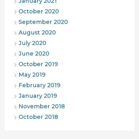
January 2021
October 2020
September 2020
August 2020
July 2020
June 2020
October 2019
May 2019
February 2019
January 2019
November 2018
October 2018