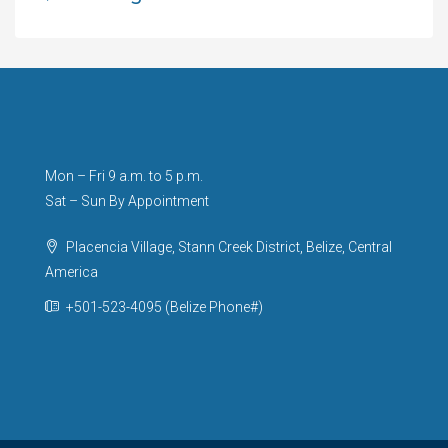
Mon – Fri 9 a.m. to 5 p.m.
Sat – Sun By Appointment
Placencia Village, Stann Creek District, Belize, Central
America
+501-523-4095 (Belize Phone#)