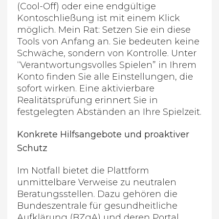
(Cool-Off) oder eine endgültige
Kontoschließung ist mit einem Klick
möglich. Mein Rat: Setzen Sie ein diese
Tools von Anfang an. Sie bedeuten keine
Schwäche, sondern von Kontrolle. Unter
“Verantwortungsvolles Spielen” in Ihrem
Konto finden Sie alle Einstellungen, die
sofort wirken. Eine aktivierbare
Realitätsprüfung erinnert Sie in
festgelegten Abständen an Ihre Spielzeit.
Konkrete Hilfsangebote und proaktiver
Schutz
Im Notfall bietet die Plattform
unmittelbare Verweise zu neutralen
Beratungsstellen. Dazu gehören die
Bundeszentrale für gesundheitliche
Aufklärung (BZgA) und deren Portal