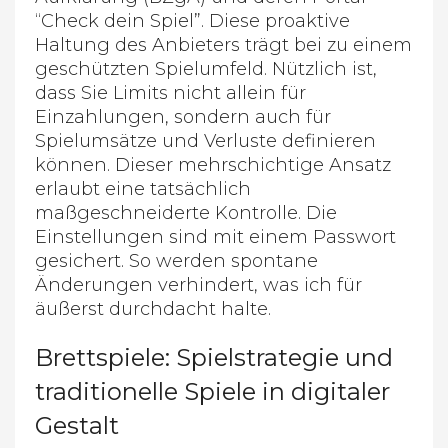
“Check dein Spiel”. Diese proaktive
Haltung des Anbieters trägt bei zu einem
geschützten Spielumfeld. Nützlich ist,
dass Sie Limits nicht allein für
Einzahlungen, sondern auch für
Spielumsätze und Verluste definieren
können. Dieser mehrschichtige Ansatz
erlaubt eine tatsächlich
maßgeschneiderte Kontrolle. Die
Einstellungen sind mit einem Passwort
gesichert. So werden spontane
Änderungen verhindert, was ich für
äußerst durchdacht halte.
Brettspiele: Spielstrategie und
traditionelle Spiele in digitaler
Gestalt