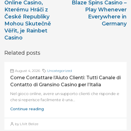
Online Casino,
Blaze Spins Casino –
Kterému Hráči z
Play Whenever
České Republiky
Everywhere in
Mohou Skutečně
Germany
Věřit, je Rainbet
Casino
Related posts
August 4, 2026
Uncategorized
Come Contattare l’Aiuto Clienti: Tutti Canale di
Contatto di Gransino Casino per l’Italia
Nel gioco online, avere un supporto clienti che risponde e
che si reperisce facilmente è una...
Continue reading
by LIVit Belize