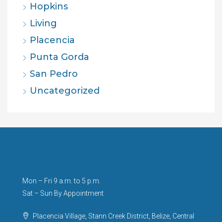
Hopkins
Living
Placencia
Punta Gorda
San Pedro
Uncategorized
Mon – Fri 9 a.m. to 5 p.m.
Sat – Sun By Appointment
Placencia Village, Stann Creek District, Belize, Central