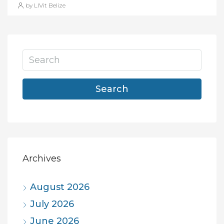
by LIVit Belize
Search
Archives
August 2026
July 2026
June 2026