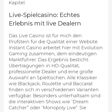
Kapitel.
Live-Spielcasino: Echtes
Erlebnis mit live Dealern
Das Live Casino ist für mich den
Prüfstein für die Qualität einer Website.
Instant Casino arbeitet hier mit Evolution
Gaming zusammen, dem eindeutigen
Marktführer. Das Ergebnis besticht:
Übertragungen in HD-Qualität,
professionelle Dealer und eine große
Auswahl an Spieltischen. Alle Klassiker
wie Blackjack, Roulette und Baccarat
finden sich in verschiedenen Varianten
verfügbar. Besonders unterhaltsam sind
die interaktiven Shows wie “Dream
Catcher” oder “Monopoly Live”. Sie