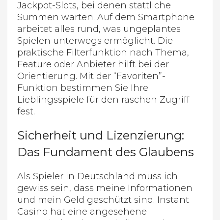
Jackpot-Slots, bei denen stattliche
Summen warten. Auf dem Smartphone
arbeitet alles rund, was ungeplantes
Spielen unterwegs ermöglicht. Die
praktische Filterfunktion nach Thema,
Feature oder Anbieter hilft bei der
Orientierung. Mit der “Favoriten”-
Funktion bestimmen Sie Ihre
Lieblingsspiele für den raschen Zugriff
fest.
Sicherheit und Lizenzierung:
Das Fundament des Glaubens
Als Spieler in Deutschland muss ich
gewiss sein, dass meine Informationen
und mein Geld geschützt sind. Instant
Casino hat eine angesehene