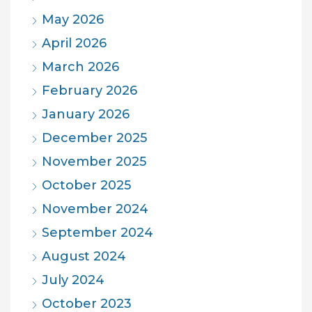
May 2026
April 2026
March 2026
February 2026
January 2026
December 2025
November 2025
October 2025
November 2024
September 2024
August 2024
July 2024
October 2023