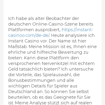
Ich habe als alter Beobachter der
deutschen Online-Casino-Szene bereits
Plattformen ausprobiert,
https://instant-
casinoo.com/de-de/
. Heute analysiere ich
Instant Casino vor. Der Name ist hier
Maßstab. Meine Mission ist es, Ihnen eine
ehrliche und hilfreiche Bewertung zu
bieten. Kann diese Plattform den
versprochenen Nervenkitzel mit echtem
Geld tatsächlich bieten? Ich untersuche
die Vorteile, das Spielauswahl, die
Bonusbestimmungen und alle
wichtigen Details für Spieler aus
Deutschland an. So können Sie selbst
beurteilen, ob es das Geeignete für Sie
ist. Meine Analyse stützt sich auf realen