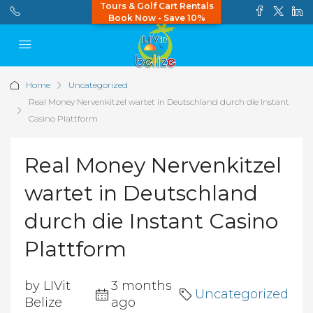
Tours & Golf Cart Rentals
Book Now - Save 10%
Home
Uncategorized
Real Money Nervenkitzel wartet in Deutschland durch die Instant
Casino Plattform
Real Money Nervenkitzel
wartet in Deutschland
durch die Instant Casino
Plattform
by LIVit
3 months
Uncategorized
Belize
ago