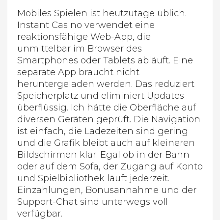
Mobiles Spielen ist heutzutage üblich.
Instant Casino verwendet eine
reaktionsfähige Web-App, die
unmittelbar im Browser des
Smartphones oder Tablets abläuft. Eine
separate App braucht nicht
heruntergeladen werden. Das reduziert
Speicherplatz und eliminiert Updates
überflüssig. Ich hätte die Oberfläche auf
diversen Geräten geprüft. Die Navigation
ist einfach, die Ladezeiten sind gering
und die Grafik bleibt auch auf kleineren
Bildschirmen klar. Egal ob in der Bahn
oder auf dem Sofa, der Zugang auf Konto
und Spielbibliothek läuft jederzeit.
Einzahlungen, Bonusannahme und der
Support-Chat sind unterwegs voll
verfügbar.