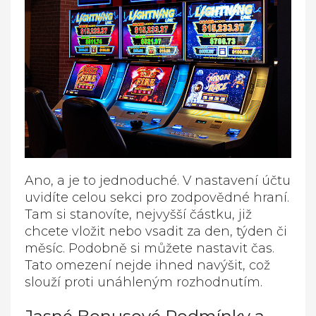
Ano, a je to jednoduché. V nastavení účtu
uvidíte celou sekci pro zodpovědné hraní.
Tam si stanovíte, nejvyšší částku, již
chcete vložit nebo vsadit za den, týden či
měsíc. Podobně si můžete nastavit čas.
Tato omezení nejde ihned navýšit, což
slouží proti unáhleným rozhodnutím.