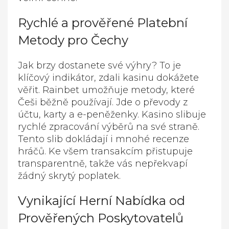
Rychlé a prověřené Platební
Metody pro Čechy
Jak brzy dostanete své výhry? To je
klíčový indikátor, zdali kasinu dokážete
věřit. Rainbet umožňuje metody, které
Češi běžně používají. Jde o převody z
účtu, karty a e-peněženky. Kasino slibuje
rychlé zpracování výběrů na své straně.
Tento slib dokládají i mnohé recenze
hráčů. Ke všem transakcím přistupuje
transparentně, takže vás nepřekvapí
žádný skrytý poplatek.
Vynikající Herní Nabídka od
Prověřených Poskytovatelů