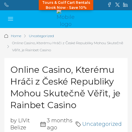
Tours & Golf Cart Rentals
Book Now - Save 10%
Home
Uncategorized
Online Casino, Kterému Hráči z České Republiky Mohou Skutečně
Věřit, je Rainbet Casino
Online Casino, Kterému
Hráči z České Republiky
Mohou Skutečně Věřit, je
Rainbet Casino
by LIVit
3 months
Uncategorized
Belize
ago