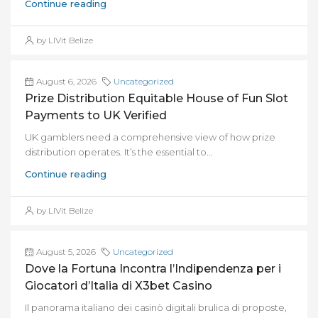
Continue reading
by LIVit Belize
August 6, 2026
Uncategorized
Prize Distribution Equitable House of Fun Slot
Payments to UK Verified
UK gamblers need a comprehensive view of how prize
distribution operates. It’s the essential to...
Continue reading
by LIVit Belize
August 5, 2026
Uncategorized
Dove la Fortuna Incontra l’Indipendenza per i
Giocatori d’Italia di X3bet Casino
Il panorama italiano dei casinò digitali brulica di proposte,