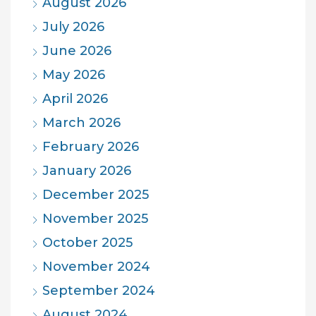
August 2026
July 2026
June 2026
May 2026
April 2026
March 2026
February 2026
January 2026
December 2025
November 2025
October 2025
November 2024
September 2024
August 2024