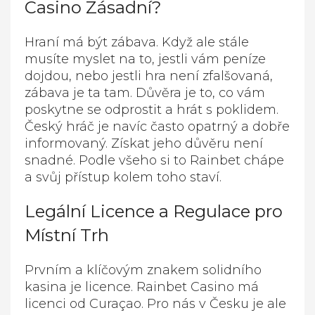
Casino Zásadní?
Hraní má být zábava. Když ale stále
musíte myslet na to, jestli vám peníze
dojdou, nebo jestli hra není zfalšovaná,
zábava je ta tam. Důvěra je to, co vám
poskytne se odprostit a hrát s poklidem.
Český hráč je navíc často opatrný a dobře
informovaný. Získat jeho důvěru není
snadné. Podle všeho si to Rainbet chápe
a svůj přístup kolem toho staví.
Legální Licence a Regulace pro
Místní Trh
Prvním a klíčovým znakem solidního
kasina je licence. Rainbet Casino má
licenci od Curaçao. Pro nás v Česku je ale