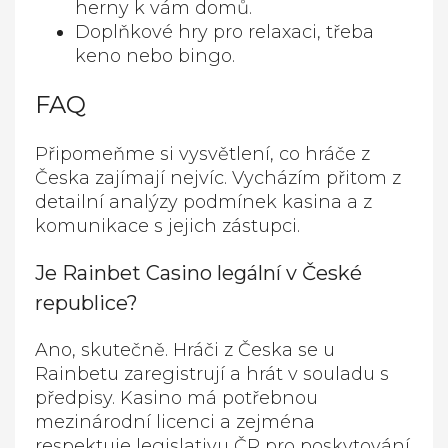
herny k vám domů.
Doplňkové hry pro relaxaci, třeba
keno nebo bingo.
FAQ
Připomeňme si vysvětlení, co hráče z
Česka zajímají nejvíc. Vycházím přitom z
detailní analýzy podmínek kasina a z
komunikace s jejich zástupci.
Je Rainbet Casino legální v České
republice?
Ano, skutečně. Hráči z Česka se u
Rainbetu zaregistrují a hrát v souladu s
předpisy. Kasino má potřebnou
mezinárodní licenci a zejména
respektuje legislativu ČR pro poskytování