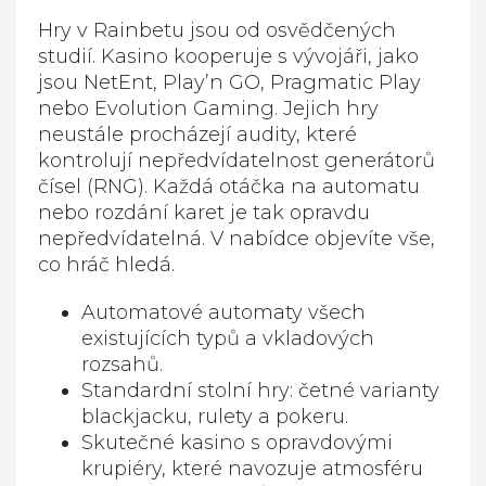
Hry v Rainbetu jsou od osvědčených
studií. Kasino kooperuje s vývojáři, jako
jsou NetEnt, Play’n GO, Pragmatic Play
nebo Evolution Gaming. Jejich hry
neustále procházejí audity, které
kontrolují nepředvídatelnost generátorů
čísel (RNG). Každá otáčka na automatu
nebo rozdání karet je tak opravdu
nepředvídatelná. V nabídce objevíte vše,
co hráč hledá.
Automatové automaty všech
existujících typů a vkladových
rozsahů.
Standardní stolní hry: četné varianty
blackjacku, rulety a pokeru.
Skutečné kasino s opravdovými
krupiéry, které navozuje atmosféru