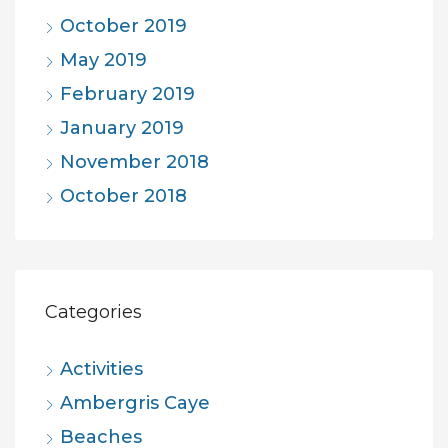
October 2019
May 2019
February 2019
January 2019
November 2018
October 2018
Categories
Activities
Ambergris Caye
Beaches