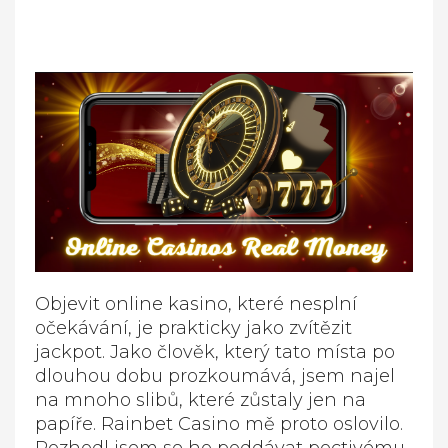
Objevit online kasino, které nesplní
očekávání, je prakticky jako zvítězit
jackpot. Jako člověk, který tato místa po
dlouhou dobu prozkoumává, jsem najel
na mnoho slibů, které zůstaly jen na
papíře. Rainbet Casino mě proto oslovilo.
Rozhodl jsem se ho poddávat poctivému