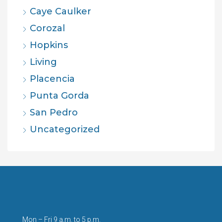
Caye Caulker
Corozal
Hopkins
Living
Placencia
Punta Gorda
San Pedro
Uncategorized
Mon – Fri 9 a.m. to 5 p.m.