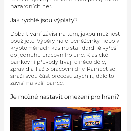
hazardních her.
Jak rychlé jsou výplaty?
Doba trvání závisí na tom, jakou možnost
použijete. Výběry na e-peněženky nebo v
kryptoměnách kasino standardně vyřeší
do jednoho pracovního dne. Klasické
bankovní převody trvají o něco déle,
zpravidla 1 až 3 pracovní dny. Rainbet se
snaží svou část procesu zrychlit, dále to
závisí na vaší bance.
Je možné nastavit omezení pro hraní?