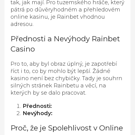
tak, jak mají. Pro tuzemského hráče, který
pátrá po důvěryhodném a přehledovém
online kasinu, je Rainbet vhodnou
adresou.
Přednosti a Nevýhody Rainbet
Casino
Pro to, aby byl obraz úplný, je zapotřebí
říct i to, co by mohlo být lepší. Žádné
kasino není bez chybičky. Tady je souhrn
silných stránek Rainbetu a věcí, na
kterých by se dalo pracovat.
Přednosti:
Nevýhody:
Proč, že je Spolehlivost v Online