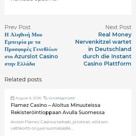
Prev Post
Next Post
Η Αληθινή Μου
Real Money
Εμπειρία με τα
Nervenkitzel wartet
Προσφορές Γενεθλίων
in Deutschland
στο Azurslot Casino
durch die Instant
στην Ελλάδα
Casino Plattform
Related posts
August 6, 2026
Uncategorized
Flamez Casino – Aloitus Minuuteissa
Rekisteröintioppaan Avulla Suomessa
Arvioin Flamez Casinoa tarkasti, ja totean, että sen
valttikortti on juuri suomalaisille...