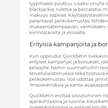
tyypillisesti puuttuu. Lisäksi sinull
blackjackia, rulettia ja baccaratia, 
makuusi sopivaa. Käyttäjäystävällin
parantavat pelikokemustasi tehden 
mukaansatempaavan, varmistaen, et
kiinnostavalta ja eloisalta.
Erityisiä kampanjoita ja bon
Kun uppoudut Quickbetin livekasin
erityiset kampanjat ja bonukset, jotk
pelaajille. Näihin suunnattuihin tar
tervetuliaisbonuksia sekä toistuvia
pelikokemustasi. Voit odottaa jännit
ilmaiskierroksia ja kanta-asiakaspist
Quickbetin erottaa sitoutuminen 
ajankohtaisina ja luovina. Kausikampa
mielenkiintoisina ja antavat sinull