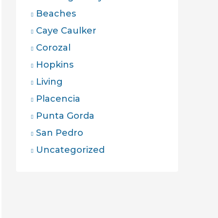
Beaches
Caye Caulker
Corozal
Hopkins
Living
Placencia
Punta Gorda
San Pedro
Uncategorized