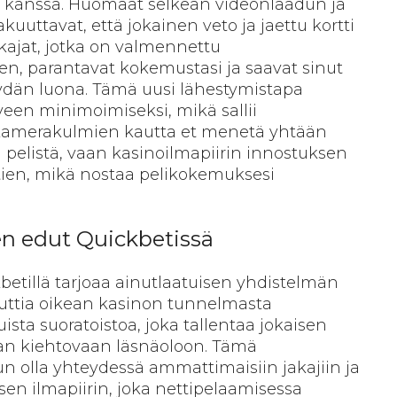
 kanssa. Huomaat selkeän videonlaadun ja
uuttavat, että jokainen veto ja jaettu kortti
akajat, jotka on valmennettu
en, parantavat kokemustasi ja saavat sinut
öydän luona. Tämä uusi lähestymistapa
iveen minimoimiseksi, mikä sallii
 kamerakulmien kautta et menetä yhtään
n pelistä, vaan kasinoilmapiirin innostuksen
ien, mikä nostaa pelikokemuksesi
en edut Quickbetissä
etillä tarjoaa ainutlaatuisen yhdistelmän
 nauttia oikean kasinon tunnelmasta
sta suoratoistoa, joka tallentaa jokaisen
ajan kiehtovaan läsnäoloon. Tämä
un olla yhteydessä ammattimaisiin jakajiin ja
isen ilmapiirin, joka nettipelaamisessa