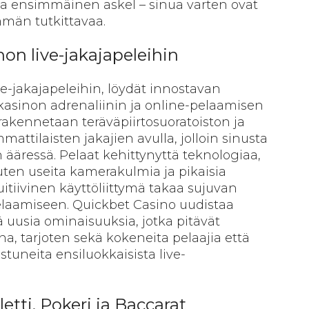
sta ensimmäinen askel – sinua varten ovat
mmän tutkittavaa.
on live-jakajapeleihin
-jakajapeleihin, löydät innostavan
asinon adrenaliinin ja online-pelaamisen
akennetaan teräväpiirtosuoratoiston ja
mattilaisten jakajien avulla, jolloin sinusta
 ääressä. Pelaat kehittynyttä teknologiaa,
kuten useita kamerakulmia ja pikaisia
uitiivinen käyttöliittymä takaa sujuvan
 pelaamiseen. Quickbet Casino uudistaa
ä uusia ominaisuuksia, jotka pitävät
, tarjoten sekä kokeneita pelaajia että
ostuneita ensiluokkaisista live-
letti, Pokeri ja Baccarat