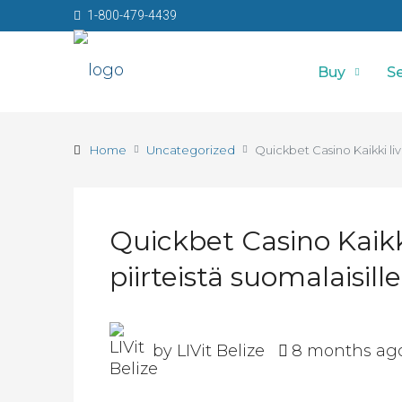
1-800-479-4439
Buy
Se
Home
Uncategorized
Quickbet Casino Kaikki live
Quickbet Casino Kaikki
piirteistä suomalaisille
by LIVit Belize
8 months ag