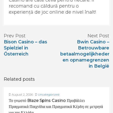
Casino are câte ceva pentru fiecare. Îl
recomand cu căldură pentru o
experiență de joc online de nivel înalt!
Prev Post
Next Post
Bison Casino – das
Bwin Casino –
Spielziel in
Betrouwbare
Österreich
betaalmogelijkheden
en opnamegrenzen
in België
Related posts
August 2, 2026
Uncategorized
Το γνωστό Blaze Spins Casino Προβάλλει
Πραγματικά Παιχνίδια και Πραγματικά Κέρδη σε μετρητά
για την Ελλάδα