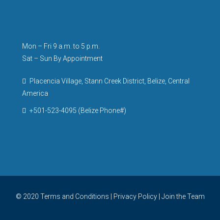
Mon – Fri 9 a.m. to 5 p.m.
Sat – Sun By Appointment
Placencia Village, Stann Creek District, Belize, Central
America
+501-523-4095 (Belize Phone#)
© 2020
Terms and Conditions
|
Privacy Policy
|
Join the Team