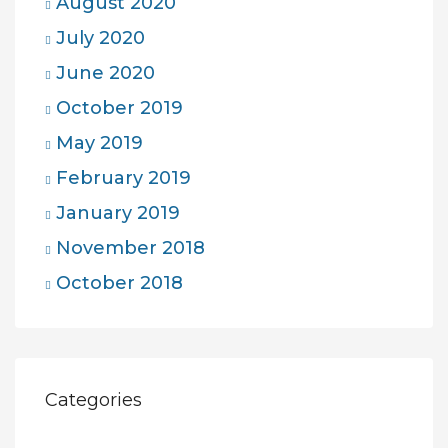
August 2020
July 2020
June 2020
October 2019
May 2019
February 2019
January 2019
November 2018
October 2018
Categories