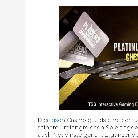
Das
bison
Casino gilt als eine der f
seinem umfangreichen Spielangebot 
auch Neueinsteiger an. Ergänzend z