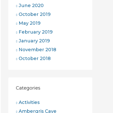
June 2020
October 2019
May 2019
February 2019
January 2019
November 2018
October 2018
Categories
Activities
Ambergris Caye