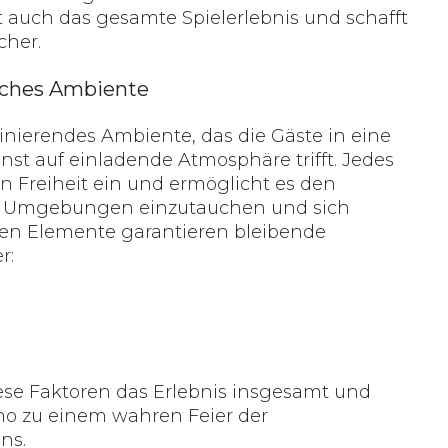
t auch das gesamte Spielerlebnis und schafft
cher.
sches Ambiente
inierendes Ambiente, das die Gäste in eine
unst auf einladende Atmosphäre trifft. Jedes
on Freiheit ein und ermöglicht es den
ete Umgebungen einzutauchen und sich
en Elemente garantieren bleibende
r:
 Faktoren das Erlebnis insgesamt und
no zu einem wahren Feier der
ns.