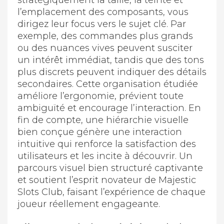
stratégiquement la taille, la teinte et
l’emplacement des composants, vous
dirigez leur focus vers le sujet clé. Par
exemple, des commandes plus grands
ou des nuances vives peuvent susciter
un intérêt immédiat, tandis que des tons
plus discrets peuvent indiquer des détails
secondaires. Cette organisation étudiée
améliore l’ergonomie, prévient toute
ambiguïté et encourage l’interaction. En
fin de compte, une hiérarchie visuelle
bien conçue génère une interaction
intuitive qui renforce la satisfaction des
utilisateurs et les incite à découvrir. Un
parcours visuel bien structuré captivante
et soutient l’esprit novateur de Majestic
Slots Club, faisant l’expérience de chaque
joueur réellement engageante.