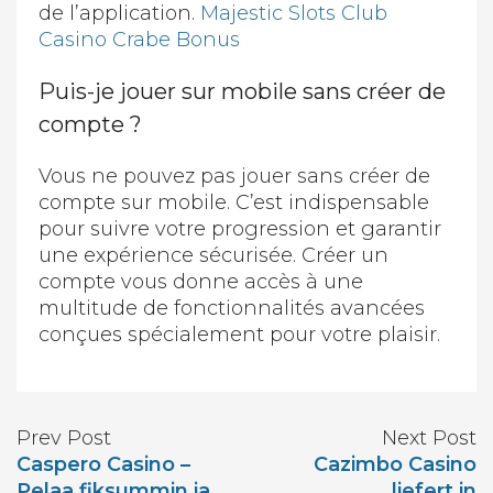
de l’application.
Majestic Slots Club
Casino Crabe Bonus
Puis-je jouer sur mobile sans créer de
compte ?
Vous ne pouvez pas jouer sans créer de
compte sur mobile. C’est indispensable
pour suivre votre progression et garantir
une expérience sécurisée. Créer un
compte vous donne accès à une
multitude de fonctionnalités avancées
conçues spécialement pour votre plaisir.
Prev Post
Next Post
Caspero Casino –
Cazimbo Casino
Pelaa fiksummin ja
liefert in