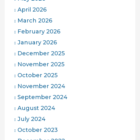
April 2026
March 2026
February 2026
January 2026
December 2025
November 2025
October 2025
November 2024
September 2024
August 2024
July 2024
October 2023