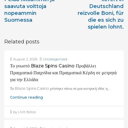
saavuta voittoja
Deutschland
nopeammin
reizvolle Boni, für
Suomessa
die es sich zu
spielen lohnt.
Related posts
August 2, 2026
Uncategorized
Το γνωστό Blaze Spins Casino Προβάλλει
Πραγματικά Παιχνίδια και Πραγματικά Κέρδη σε μετρητά
για την Ελλάδα
Το Blaze Spins Casino χτίστηκε πάνω σε μια κεντρική ιδέα: η...
Continue reading
by LIVit Belize