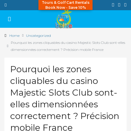
Tours & Golf Cart Rentals
Book Now - Save 10%
Home
Uncategorized
Pourquoi les zones cliquables du casino Majestic Slots Club sont-elles
dimensionnées correctement ? Précision mobile France
Pourquoi les zones
cliquables du casino
Majestic Slots Club sont-
elles dimensionnées
correctement ? Précision
mobile France