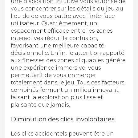
une disposition intuitive vous autorise de
vous concentrer sur les détails du jeu au
lieu de de vous battre avec l’interface
utilisateur. Quatrièmement, un
espacement efficace entre les zones
interactives réduit la confusion,
favorisant une meilleure capacité
décisionnelle. Enfin, le attention apporté
aux finesses des zones cliquables génère
une expérience immersive, vous
permettant de vous immerger
totalement dans le jeu. Tous ces facteurs
combinés forment un milieu innovant,
faisant la exploration plus lisse et
plaisante que jamais.
Diminution des clics involontaires
Les clics accidentels peuvent être un