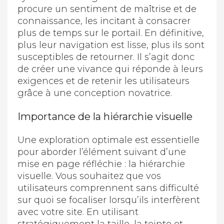
procure un sentiment de maîtrise et de
connaissance, les incitant à consacrer
plus de temps sur le portail. En définitive,
plus leur navigation est lisse, plus ils sont
susceptibles de retourner. Il s’agit donc
de créer une vivance qui réponde à leurs
exigences et de retenir les utilisateurs
grâce à une conception novatrice.
Importance de la hiérarchie visuelle
Une exploration optimale est essentielle
pour aborder l’élément suivant d’une
mise en page réfléchie : la hiérarchie
visuelle. Vous souhaitez que vos
utilisateurs comprennent sans difficulté
sur quoi se focaliser lorsqu’ils interfèrent
avec votre site. En utilisant