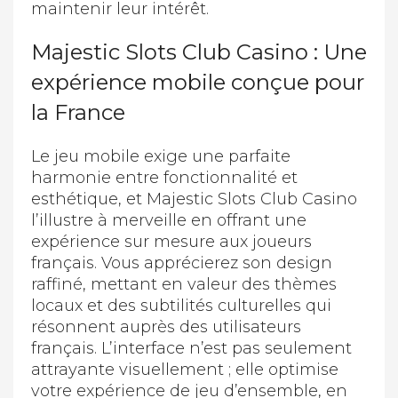
maintenir leur intérêt.
Majestic Slots Club Casino : Une
expérience mobile conçue pour
la France
Le jeu mobile exige une parfaite
harmonie entre fonctionnalité et
esthétique, et Majestic Slots Club Casino
l’illustre à merveille en offrant une
expérience sur mesure aux joueurs
français. Vous apprécierez son design
raffiné, mettant en valeur des thèmes
locaux et des subtilités culturelles qui
résonnent auprès des utilisateurs
français. L’interface n’est pas seulement
attrayante visuellement ; elle optimise
votre expérience de jeu d’ensemble, en