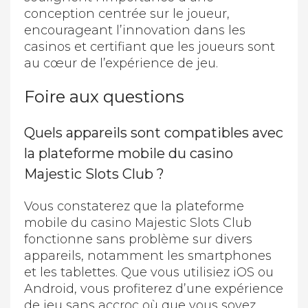
conception centrée sur le joueur,
encourageant l’innovation dans les
casinos et certifiant que les joueurs sont
au cœur de l’expérience de jeu.
Foire aux questions
Quels appareils sont compatibles avec
la plateforme mobile du casino
Majestic Slots Club ?
Vous constaterez que la plateforme
mobile du casino Majestic Slots Club
fonctionne sans problème sur divers
appareils, notamment les smartphones
et les tablettes. Que vous utilisiez iOS ou
Android, vous profiterez d’une expérience
de jeu sans accroc où que vous soyez.