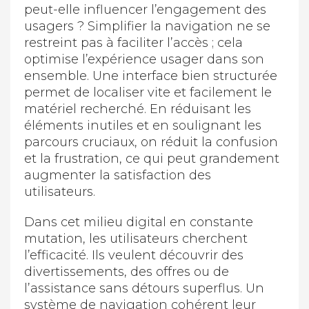
peut-elle influencer l’engagement des
usagers ? Simplifier la navigation ne se
restreint pas à faciliter l’accès ; cela
optimise l’expérience usager dans son
ensemble. Une interface bien structurée
permet de localiser vite et facilement le
matériel recherché. En réduisant les
éléments inutiles et en soulignant les
parcours cruciaux, on réduit la confusion
et la frustration, ce qui peut grandement
augmenter la satisfaction des
utilisateurs.
Dans cet milieu digital en constante
mutation, les utilisateurs cherchent
l’efficacité. Ils veulent découvrir des
divertissements, des offres ou de
l’assistance sans détours superflus. Un
système de navigation cohérent leur