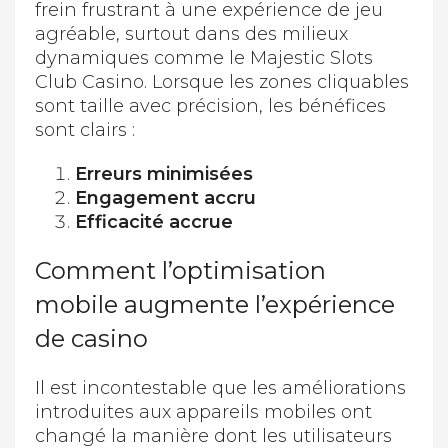
frein frustrant à une expérience de jeu
agréable, surtout dans des milieux
dynamiques comme le Majestic Slots
Club Casino. Lorsque les zones cliquables
sont taille avec précision, les bénéfices
sont clairs :
Erreurs minimisées
Engagement accru
Efficacité accrue
Comment l’optimisation
mobile augmente l’expérience
de casino
Il est incontestable que les améliorations
introduites aux appareils mobiles ont
changé la manière dont les utilisateurs