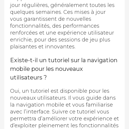
jour régulières, généralement toutes les
quelques semaines. Ces mises à jour
vous garantissent de nouvelles
fonctionnalités, des performances
renforcées et une expérience utilisateur
enrichie, pour des sessions de jeu plus
plaisantes et innovantes.
Existe-t-il un tutoriel sur la navigation
mobile pour les nouveaux
utilisateurs ?
Oui, un tutoriel est disponible pour les
nouveaux utilisateurs. Il vous guide dans
la navigation mobile et vous familiarise
avec l’interface. Suivre ce tutoriel vous
permettra d’améliorer votre expérience et
d’exploiter pleinement les fonctionnalités