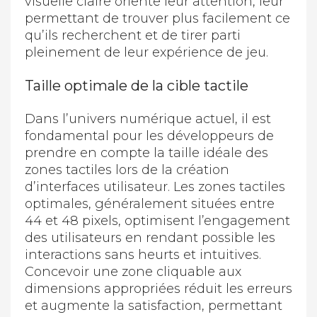
visuelle claire oriente leur attention, leur
permettant de trouver plus facilement ce
qu’ils recherchent et de tirer parti
pleinement de leur expérience de jeu.
Taille optimale de la cible tactile
Dans l’univers numérique actuel, il est
fondamental pour les développeurs de
prendre en compte la taille idéale des
zones tactiles lors de la création
d’interfaces utilisateur. Les zones tactiles
optimales, généralement situées entre
44 et 48 pixels, optimisent l’engagement
des utilisateurs en rendant possible les
interactions sans heurts et intuitives.
Concevoir une zone cliquable aux
dimensions appropriées réduit les erreurs
et augmente la satisfaction, permettant