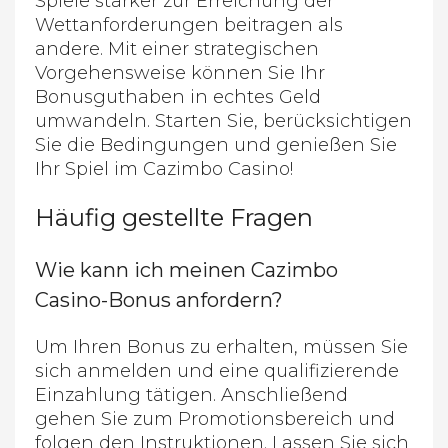
Spiele stärker zur Erreichung der
Wettanforderungen beitragen als
andere. Mit einer strategischen
Vorgehensweise können Sie Ihr
Bonusguthaben in echtes Geld
umwandeln. Starten Sie, berücksichtigen
Sie die Bedingungen und genießen Sie
Ihr Spiel im Cazimbo Casino!
Häufig gestellte Fragen
Wie kann ich meinen Cazimbo
Casino-Bonus anfordern?
Um Ihren Bonus zu erhalten, müssen Sie
sich anmelden und eine qualifizierende
Einzahlung tätigen. Anschließend
gehen Sie zum Promotionsbereich und
folgen den Instruktionen. Lassen Sie sich