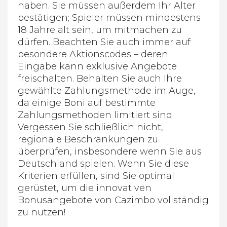
haben. Sie müssen außerdem Ihr Alter
bestätigen; Spieler müssen mindestens
18 Jahre alt sein, um mitmachen zu
dürfen. Beachten Sie auch immer auf
besondere Aktionscodes – deren
Eingabe kann exklusive Angebote
freischalten. Behalten Sie auch Ihre
gewählte Zahlungsmethode im Auge,
da einige Boni auf bestimmte
Zahlungsmethoden limitiert sind.
Vergessen Sie schließlich nicht,
regionale Beschränkungen zu
überprüfen, insbesondere wenn Sie aus
Deutschland spielen. Wenn Sie diese
Kriterien erfüllen, sind Sie optimal
gerüstet, um die innovativen
Bonusangebote von Cazimbo vollständig
zu nutzen!