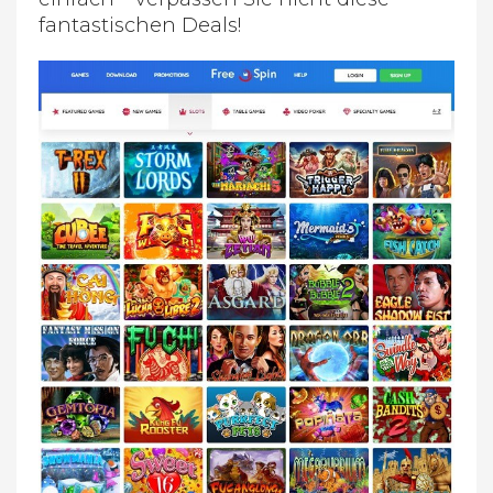
fantastischen Deals!