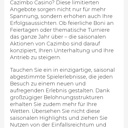
Cazimbo Casino? Diese limitierten
Angebote sorgen nicht nur für mehr
Spannung, sondern erhöhen auch Ihre
Erfolgsaussichten. Ob feierliche Boni an
Feiertagen oder thematische Turniere
das ganze Jahr über – die saisonalen
Aktionen von Cazimbo sind darauf
konzipiert, Ihren Unterhaltung und Ihre
Antrieb zu steigern.
Tauchen Sie ein in einzigartige, saisonal
abgestimmte Spielerlebnisse, die jeden
Besuch zu einem neuen und
aufregenden Erlebnis gestalten. Dank
großzügiger Belohnungsstrukturen
erhalten Sie zudem mehr für Ihre
Wetten. Übersehen Sie nicht diese
saisonalen Highlights und ziehen Sie
Nutzen von der Einfallsreichtum und