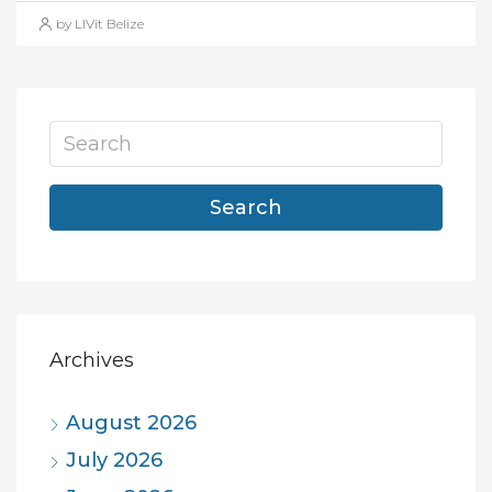
by LIVit Belize
Search
Archives
August 2026
July 2026