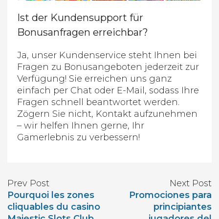
Ist der Kundensupport für
Bonusanfragen erreichbar?
Ja, unser Kundenservice steht Ihnen bei
Fragen zu Bonusangeboten jederzeit zur
Verfügung! Sie erreichen uns ganz
einfach per Chat oder E-Mail, sodass Ihre
Fragen schnell beantwortet werden.
Zögern Sie nicht, Kontakt aufzunehmen
– wir helfen Ihnen gerne, Ihr
Gamerlebnis zu verbessern!
Prev Post
Next Post
Pourquoi les zones
Promociones para
cliquables du casino
principiantes
Majestic Slots Club
jugadores del