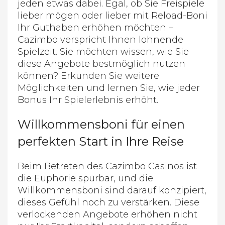
jeden etwas dabei. Egal, ob Sie Freispiele
lieber mögen oder lieber mit Reload-Boni
Ihr Guthaben erhöhen möchten –
Cazimbo verspricht Ihnen lohnende
Spielzeit. Sie möchten wissen, wie Sie
diese Angebote bestmöglich nutzen
können? Erkunden Sie weitere
Möglichkeiten und lernen Sie, wie jeder
Bonus Ihr Spielerlebnis erhöht.
Willkommensboni für einen
perfekten Start in Ihre Reise
Beim Betreten des Cazimbo Casinos ist
die Euphorie spürbar, und die
Willkommensboni sind darauf konzipiert,
dieses Gefühl noch zu verstärken. Diese
verlockenden Angebote erhöhen nicht