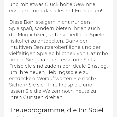
und mit etwas Glück hohe Gewinne
erzielen – und das alles mit Freispielen!
Diese Boni steigern nicht nur den
Spielspaß, sondern bieten Ihnen auch
die Möglichkeit, unterschiedliche Spiele
risikofrei zu entdecken. Dank der
intuitiven Benutzeroberfläche und der
vielfältigen Spielebibliothek von Cazimbo
finden Sie garantiert fesselnde Slots.
Freispiele sind zudem der ideale Einstieg,
um Ihre neuen Lieblingsspiele zu
entdecken. Worauf warten Sie noch?
Sichern Sie sich Ihre Freispiele und
lassen Sie die Walzen noch heute zu
Ihren Gunsten drehen!
Treueprogramme, die Ihr Spiel