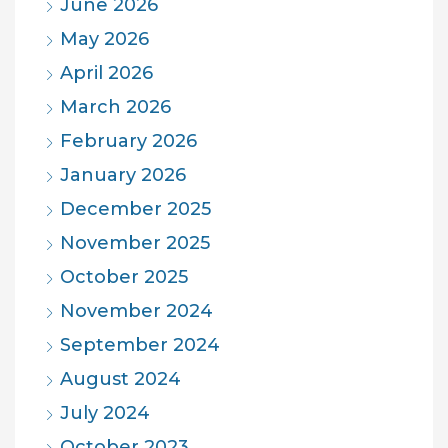
June 2026
May 2026
April 2026
March 2026
February 2026
January 2026
December 2025
November 2025
October 2025
November 2024
September 2024
August 2024
July 2024
October 2023