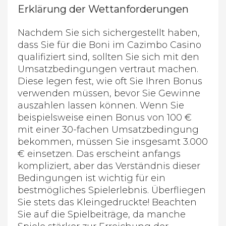
Erklärung der Wettanforderungen
Nachdem Sie sich sichergestellt haben,
dass Sie für die Boni im Cazimbo Casino
qualifiziert sind, sollten Sie sich mit den
Umsatzbedingungen vertraut machen.
Diese legen fest, wie oft Sie Ihren Bonus
verwenden müssen, bevor Sie Gewinne
auszahlen lassen können. Wenn Sie
beispielsweise einen Bonus von 100 €
mit einer 30-fachen Umsatzbedingung
bekommen, müssen Sie insgesamt 3.000
€ einsetzen. Das erscheint anfangs
kompliziert, aber das Verständnis dieser
Bedingungen ist wichtig für ein
bestmögliches Spielerlebnis. Überfliegen
Sie stets das Kleingedruckte! Beachten
Sie auf die Spielbeiträge, da manche