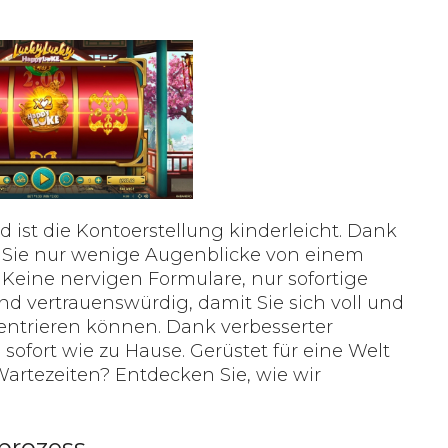
d ist die Kontoerstellung kinderleicht. Dank
d Sie nur wenige Augenblicke von einem
 Keine nervigen Formulare, nur sofortige
nd vertrauenswürdig, damit Sie sich voll und
ntrieren können. Dank verbesserter
sofort wie zu Hause. Gerüstet für eine Welt
Wartezeiten? Entdecken Sie, wie wir
prozess