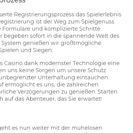
serte Registrierungsprozess das Spielerlebnis
 Registrierung ist der Weg zum Spielgenuss
ge Formulare und komplizierte Schritte
r begeben sofort in die spannende Welt des
 System genießen wir größtmögliche
Spielen und Siegen.
lls Casino dank modernster Technologie eine
en uns keine Sorgen um unsere Schutz
 unbegrenzter Unterhaltung eintauchen.
f ermöglicht es uns, die zahlreichen
rliche Verzögerungen zu genießen. Starten
h auf das Abenteuer, das Sie erwartet!
geht es nun weiter mit der mühelosen