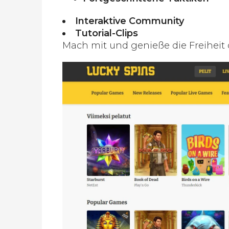
Interaktive Community
Tutorial-Clips
Mach mit und genieße die Freiheit 