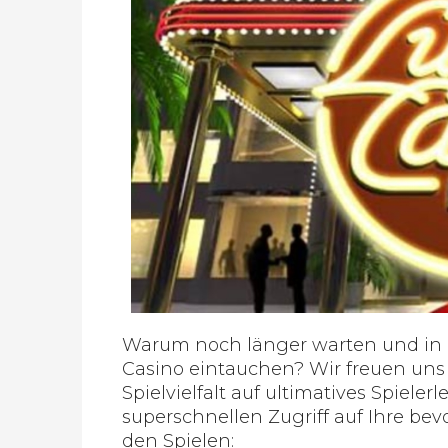
Warum noch länger warten und in d
Casino eintauchen? Wir freuen uns d
Spielvielfalt auf ultimatives Spielerl
superschnellen Zugriff auf Ihre bev
den Spielen: