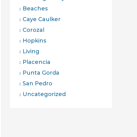
Beaches
Caye Caulker
Corozal
Hopkins
Living
Placencia
Punta Gorda
San Pedro
Uncategorized