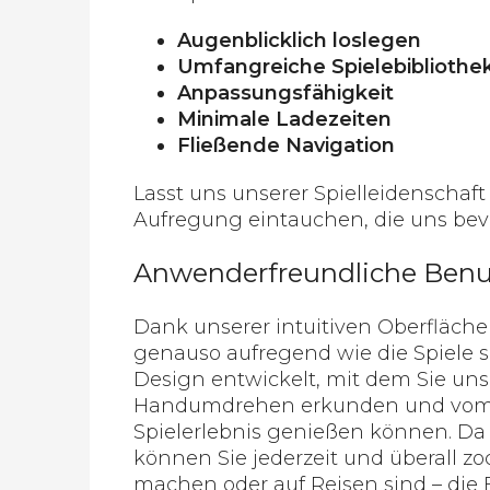
Augenblicklich loslegen
Umfangreiche Spielebibliothe
Anpassungsfähigkeit
Minimale Ladezeiten
Fließende Navigation
Lasst uns unserer Spielleidenschaft
Aufregung eintauchen, die uns bevo
Anwenderfreundliche Benu
Dank unserer intuitiven Oberfläche 
genauso aufregend wie die Spiele 
Design entwickelt, mit dem Sie un
Handumdrehen erkunden und vom er
Spielerlebnis genießen können. Da 
können Sie jederzeit und überall z
machen oder auf Reisen sind – die 