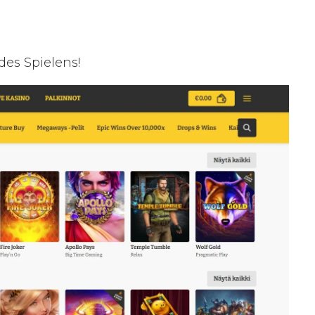
des Spielens!