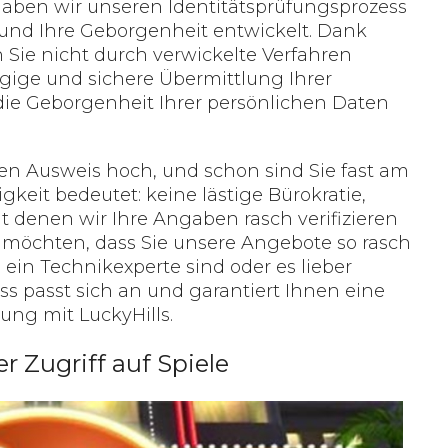
 haben wir unseren Identitätsprüfungsprozess
 und Ihre Geborgenheit entwickelt. Dank
 Sie nicht durch verwickelte Verfahren
ügige und sichere Übermittlung Ihrer
ie Geborgenheit Ihrer persönlichen Daten
en Ausweis hoch, und schon sind Sie fast am
gkeit bedeutet: keine lästige Bürokratie,
t denen wir Ihre Angaben rasch verifizieren
 möchten, dass Sie unsere Angebote so rasch
ein Technikexperte sind oder es lieber
s passt sich an und garantiert Ihnen eine
ung mit LuckyHills.
 Zugriff auf Spiele