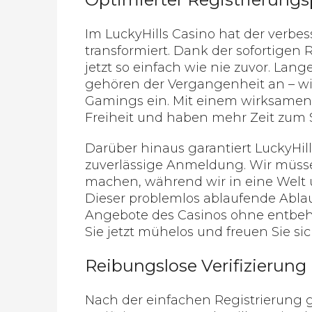
Im LuckyHills Casino hat der verbes
transformiert. Dank der sofortigen
jetzt so einfach wie nie zuvor. Lan
gehören der Vergangenheit an – wi
Gamings ein. Mit einem wirksamen
Freiheit und haben mehr Zeit zum 
Darüber hinaus garantiert LuckyHi
zuverlässige Anmeldung. Wir müss
machen, während wir in eine Welt
Dieser problemlos ablaufende Ablau
Angebote des Casinos ohne entbeh
Sie jetzt mühelos und freuen Sie sic
Reibungslose Verifizierung
Nach der einfachen Registrierung 