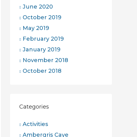
June 2020
October 2019
May 2019
February 2019
January 2019
November 2018
October 2018
Categories
Activities
Ambergris Caye