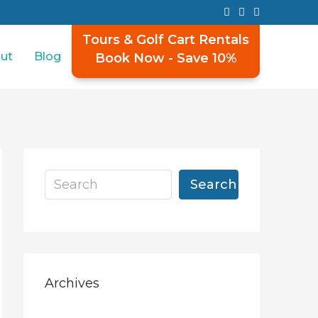
Tours & Golf Cart Rentals
ut
Blog
Book Now - Save 10%
Search
Archives