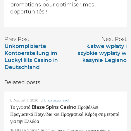
promotions pour optimiser mes
opportunités !
Prev Post
Next Post
Unkomplizierte
Łatwe wpłaty i
Kontoerstellung im
szybkie wypłaty w
LuckyHills Casino in
kasynie Legiano
Deutschland
Related posts
August 2, 2026
Uncategorized
Το γνωστό Blaze Spins Casino Προβάλλει
Πραγματικά Παιχνίδια και Πραγματικά Κέρδη σε μετρητά
για την Ελλάδα
Το Blaze Spins Casino χτίστηκε πάνω σε μια κεντρική ιδέα: η...