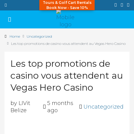
Tours & Golf Cart Rentals
Book Now - Save 10%
Home
Uncategorized
Les top promotions de casino vous attendent au Vegas Hero Casino
Les top promotions de
casino vous attendent au
Vegas Hero Casino
by LIVit
5 months
Uncategorized
Belize
ago