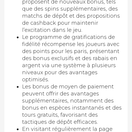
proposent de nouveaux bonus, tels
que des spins supplémentaires, des
matchs de dépôt et des propositions
de cashback pour maintenir
l’excitation dans le jeu.
Le programme de gratifications de
fidélité récompense les joueurs avec
des points pour les paris, présentant
des bonus exclusifs et des rabais en
argent via une système à plusieurs
niveaux pour des avantages
optimisés.
Les bonus de moyen de paiement
peuvent offrir des avantages
supplémentaires, notamment des
bonus en espèces instantanés et des
tours gratuits, favorisant des
tactiques de dépôt efficaces.
En visitant régulièrement la page