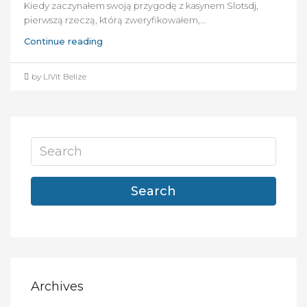
Kiedy zaczynałem swoją przygodę z kasynem Slotsdj,
pierwszą rzeczą, którą zweryfikowałem,...
Continue reading
by LIVit Belize
Search
Archives