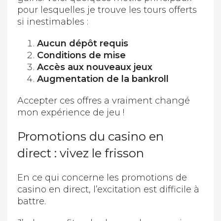
pour lesquelles je trouve les tours offerts
si inestimables :
Aucun dépôt requis
Conditions de mise
Accès aux nouveaux jeux
Augmentation de la bankroll
Accepter ces offres a vraiment changé
mon expérience de jeu !
Promotions du casino en
direct : vivez le frisson
En ce qui concerne les promotions de
casino en direct, l’excitation est difficile à
battre.