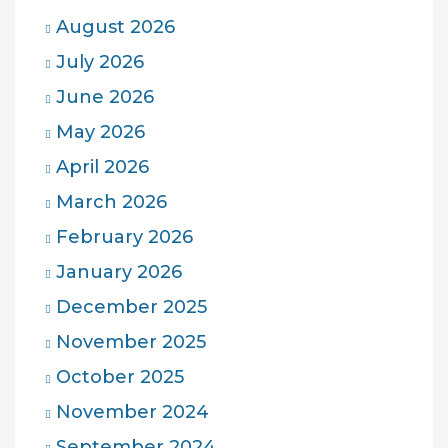
August 2026
July 2026
June 2026
May 2026
April 2026
March 2026
February 2026
January 2026
December 2025
November 2025
October 2025
November 2024
September 2024