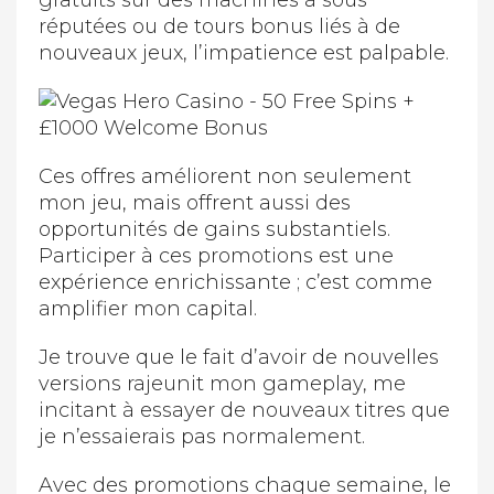
réputées ou de tours bonus liés à de
nouveaux jeux, l’impatience est palpable.
Ces offres améliorent non seulement
mon jeu, mais offrent aussi des
opportunités de gains substantiels.
Participer à ces promotions est une
expérience enrichissante ; c’est comme
amplifier mon capital.
Je trouve que le fait d’avoir de nouvelles
versions rajeunit mon gameplay, me
incitant à essayer de nouveaux titres que
je n’essaierais pas normalement.
Avec des promotions chaque semaine, le