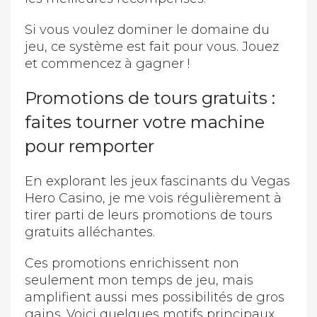
Si vous voulez dominer le domaine du
jeu, ce système est fait pour vous. Jouez
et commencez à gagner !
Promotions de tours gratuits :
faites tourner votre machine
pour remporter
En explorant les jeux fascinants du Vegas
Hero Casino, je me vois régulièrement à
tirer parti de leurs promotions de tours
gratuits alléchantes.
Ces promotions enrichissent non
seulement mon temps de jeu, mais
amplifient aussi mes possibilités de gros
gains. Voici quelques motifs principaux