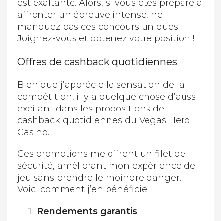
est exaltante. Alors, si vous êtes préparé à
affronter un épreuve intense, ne
manquez pas ces concours uniques.
Joignez-vous et obtenez votre position !
Offres de cashback quotidiennes
Bien que j’apprécie le sensation de la
compétition, il y a quelque chose d’aussi
excitant dans les propositions de
cashback quotidiennes du Vegas Hero
Casino.
Ces promotions me offrent un filet de
sécurité, améliorant mon expérience de
jeu sans prendre le moindre danger.
Voici comment j’en bénéficie :
Rendements garantis