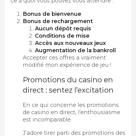
ce à quoi vous pouvez vous attendre :
Bonus de bienvenue
Bonus de rechargement
Aucun dépôt requis
Conditions de mise
Accès aux nouveaux jeux
Augmentation de la bankroll
Accepter ces offres a vraiment
modifié mon expérience de jeu !
Promotions du casino en
direct : sentez l’excitation
En ce qui concerne les promotions
de casino en direct, l’enthousiasme
est incomparable.
J’adore tirer parti des promotions des