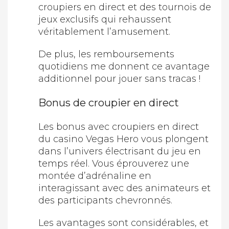
croupiers en direct et des tournois de
jeux exclusifs qui rehaussent
véritablement l’amusement.
De plus, les remboursements
quotidiens me donnent ce avantage
additionnel pour jouer sans tracas !
Bonus de croupier en direct
Les bonus avec croupiers en direct
du casino Vegas Hero vous plongent
dans l’univers électrisant du jeu en
temps réel. Vous éprouverez une
montée d’adrénaline en
interagissant avec des animateurs et
des participants chevronnés.
Les avantages sont considérables, et