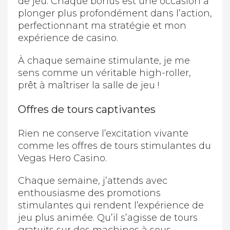
de jeu. Chaque bonus est une occasion à
plonger plus profondément dans l’action,
perfectionnant ma stratégie et mon
expérience de casino.
À chaque semaine stimulante, je me
sens comme un véritable high-roller,
prêt à maîtriser la salle de jeu !
Offres de tours captivantes
Rien ne conserve l’excitation vivante
comme les offres de tours stimulantes du
Vegas Hero Casino.
Chaque semaine, j’attends avec
enthousiasme des promotions
stimulantes qui rendent l’expérience de
jeu plus animée. Qu’il s’agisse de tours
gratuits sur des machines à sous