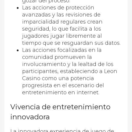
gozar del proceso.
Las acciones de protección
avanzadas y las revisiones de
imparcialidad regulares crean
seguridad, lo que facilita a los
jugadores jugar libremente al
tiempo que se resguardan sus datos.
Las acciones focalizadas en la
comunidad promueven la
involucramiento y la lealtad de los
participantes, estableciendo a Leon
Casino como una potencia
progresista en el escenario del
entretenimiento en internet.
Vivencia de entretenimiento
innovadora
La innovadora experiencia de juego de