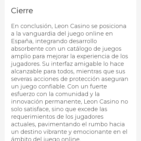
Cierre
En conclusión, Leon Casino se posiciona
a la vanguardia del juego online en
España, integrando desarrollo
absorbente con un catálogo de juegos
amplio para mejorar la experiencia de los
jugadores. Su interfaz amigable lo hace
alcanzable para todos, mientras que sus
severas acciones de protección aseguran
un juego confiable. Con un fuerte
esfuerzo con la comunidad y la
innovación permanente, Leon Casino no
solo satisface, sino que excede las
requerimientos de los jugadores
actuales, pavimentando el rumbo hacia
un destino vibrante y emocionante en el
ámbito del juego online.