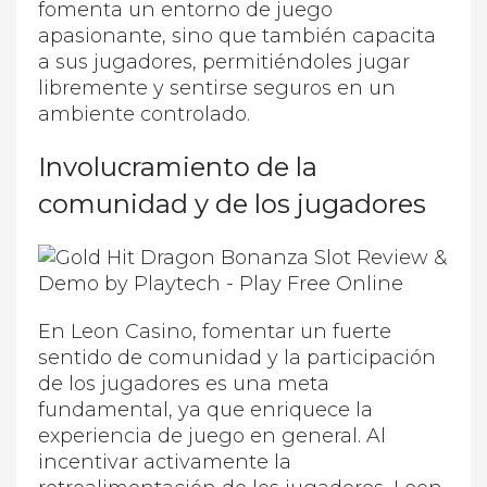
fomenta un entorno de juego
apasionante, sino que también capacita
a sus jugadores, permitiéndoles jugar
libremente y sentirse seguros en un
ambiente controlado.
Involucramiento de la
comunidad y de los jugadores
En Leon Casino, fomentar un fuerte
sentido de comunidad y la participación
de los jugadores es una meta
fundamental, ya que enriquece la
experiencia de juego en general. Al
incentivar activamente la