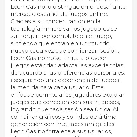
Leon Casino lo distingue en el desafiante
mercado español de juegos online.
Gracias a su concentración en la
tecnología inmersiva, los jugadores se
sumergen por completo en el juego,
sintiendo que entran en un mundo
nuevo cada vez que comienzan sesión.
Leon Casino no se limita a proveer
juegos estándar; adapta las experiencias
de acuerdo a las preferencias personales,
asegurando una experiencia de juego a
la medida para cada usuario. Este
enfoque permite a los jugadores explorar
juegos que conectan con sus intereses,
logrando que cada sesión sea única. Al
combinar gráficos y sonidos de última
generación con interfaces amigables,
Leon Casino fortalece a sus usuarios,