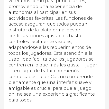
veteranos como para principiantes,
promoviendo una experiencia de
autonomía al participar en sus
actividades favoritas. Las funciones de
acceso aseguran que todos puedan
disfrutar de la plataforma, desde
configuraciones ajustables hasta
controles fácilmente visibles,
adaptándose a las requerimientos de
todos los jugadores. Esta atención a la
usabilidad facilita que los jugadores se
centren en lo que más les gusta —jugar
— en lugar de tratar con menús
complicados. Leon Casino comprende
plenamente que una interfaz suave y
amigable es crucial para que el juego
online sea una experiencia gratificante
para todos.