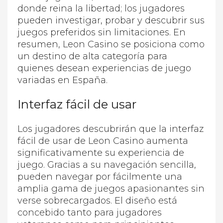
donde reina la libertad; los jugadores
pueden investigar, probar y descubrir sus
juegos preferidos sin limitaciones. En
resumen, Leon Casino se posiciona como
un destino de alta categoría para
quienes desean experiencias de juego
variadas en España.
Interfaz fácil de usar
Los jugadores descubrirán que la interfaz
fácil de usar de Leon Casino aumenta
significativamente su experiencia de
juego. Gracias a su navegación sencilla,
pueden navegar por fácilmente una
amplia gama de juegos apasionantes sin
verse sobrecargados. El diseño está
concebido tanto para jugadores