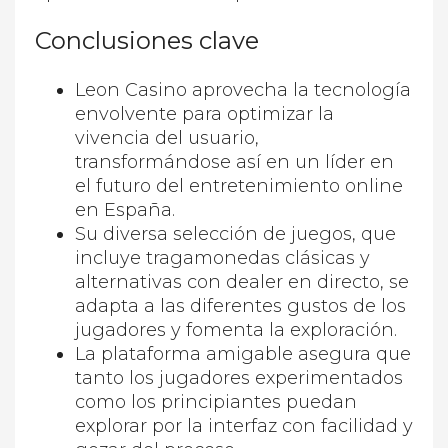
Conclusiones clave
Leon Casino aprovecha la tecnología
envolvente para optimizar la
vivencia del usuario,
transformándose así en un líder en
el futuro del entretenimiento online
en España.
Su diversa selección de juegos, que
incluye tragamonedas clásicas y
alternativas con dealer en directo, se
adapta a las diferentes gustos de los
jugadores y fomenta la exploración.
La plataforma amigable asegura que
tanto los jugadores experimentados
como los principiantes puedan
explorar por la interfaz con facilidad y