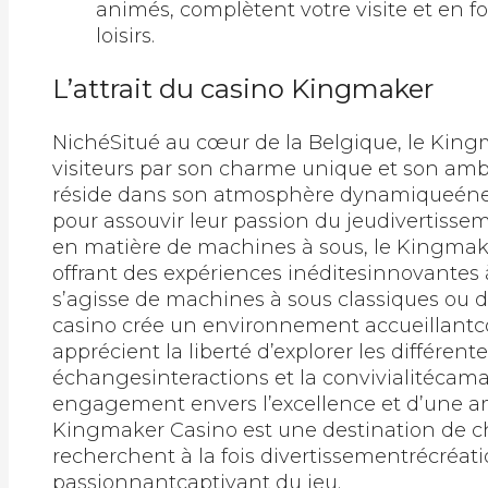
animés, complètent votre visite et en fon
loisirs.
L’attrait du casino Kingmaker
NichéSitué au cœur de la Belgique, le Kin
visiteurs par son charme unique et son ambi
réside dans son atmosphère dynamiqueénerg
pour assouvir leur passion du jeudivertisse
en matière de machines à sous, le Kingma
offrant des expériences inéditesinnovantes
s’agisse de machines à sous classiques ou 
casino crée un environnement accueillantcon
apprécient la liberté d’explorer les différent
échangesinteractions et la convivialitécama
engagement envers l’excellence et d’une a
Kingmaker Casino est une destination de c
recherchent à la fois divertissementrécréat
passionnantcaptivant du jeu.