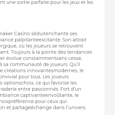
t une sortie parfaite pour les jeux et les
gmaker Casino séduitenchante ses
ance palpitanteexcitante. Son attrait
ique, où les joueurs se retrouvent
ment. Toujours à la pointe des tendances
ker évolue constammentsans cesse,
 à sa communauté de joueurs. Qu’il
de créations innovantesmodernes, le
vivial pour tous. Les joueurs
es optionschoix, ce qui favorise les
raderie entre passionnés. Fort d’un
mbiance captivanteenvoûtante, le
hoixpréférence pour ceux qui
ion et partageéchange dans l’univers