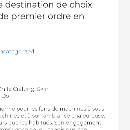
 destination de choix
de premier ordre en
ncategorized
norme pour les fans de machines à sous
achines et à son ambiance chaleureuse,
ueurs que les habitués. Son engagement
’expérience de jeu, tandis que son