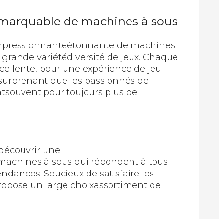
emarquable de machines à sous
impressionnanteétonnante de machines
a grande variétédiversité de jeux. Chaque
cellente, pour une expérience de jeu
tsurprenant que les passionnés de
tsouvent pour toujours plus de
 découvrir une
machines à sous qui répondent à tous
endances. Soucieux de satisfaire les
 propose un large choixassortiment de