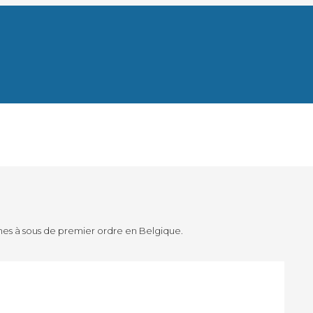
nes à sous de premier ordre en Belgique.