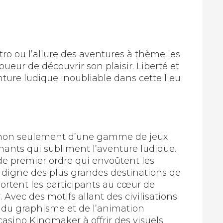
tro ou l’allure des aventures à thème les
eur de découvrir son plaisir. Liberté et
ture ludique inoubliable dans cette lieu
t non seulement d’une gamme de jeux
nnants qui subliment l’aventure ludique.
e premier ordre qui envoûtent les
 digne des plus grandes destinations de
ortent les participants au cœur de
. Avec des motifs allant des civilisations
e du graphisme et de l’animation
sino Kingmaker à offrir des visuels