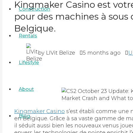
Kingmaker Casino est votre
Construction
pour des machines à sous 
Belgique.
Rentals
by LIVit Belize
5 months ago
U
Lifestyle
About
Kingmaker Casino
s’est établi comme une 
Blog
en Belgique. Grâce à sa vaste gamme de m
il séduit aussi bien les nouveaux venus jo
envers les technologies de pointe enrichit l