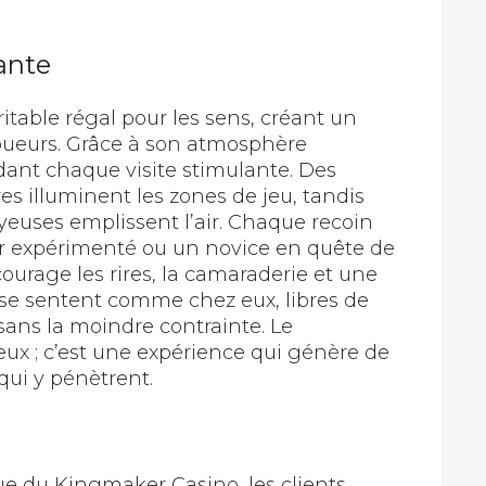
ante
table régal pour les sens, créant un
joueurs. Grâce à son atmosphère
ndant chaque visite stimulante. Des
es illuminent les zones de jeu, tandis
oyeuses emplissent l’air. Chaque recoin
ueur expérimenté ou un novice en quête de
ourage les rires, la camaraderie et une
rs se sentent comme chez eux, libres de
sans la moindre contrainte. Le
eux ; c’est une expérience qui génère de
qui y pénètrent.
e du Kingmaker Casino, les clients