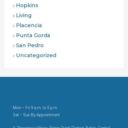
Hopkins
Living
Placencia
Punta Gorda
San Pedro
Uncategorized
Mon – Fri 9 a.m. to 5 p.m.
Sat – Sun By Appointment