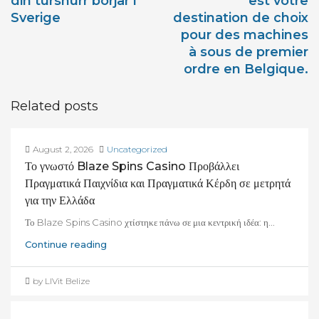
din tursnurr börjar i
est votre
Sverige
destination de choix
pour des machines
à sous de premier
ordre en Belgique.
Related posts
August 2, 2026
Uncategorized
Το γνωστό Blaze Spins Casino Προβάλλει
Πραγματικά Παιχνίδια και Πραγματικά Κέρδη σε μετρητά
για την Ελλάδα
Το Blaze Spins Casino χτίστηκε πάνω σε μια κεντρική ιδέα: η...
Continue reading
by LIVit Belize