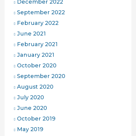
December 2022
September 2022
February 2022
June 2021
February 2021
January 2021
October 2020
September 2020
August 2020
July 2020
June 2020
October 2019
May 2019