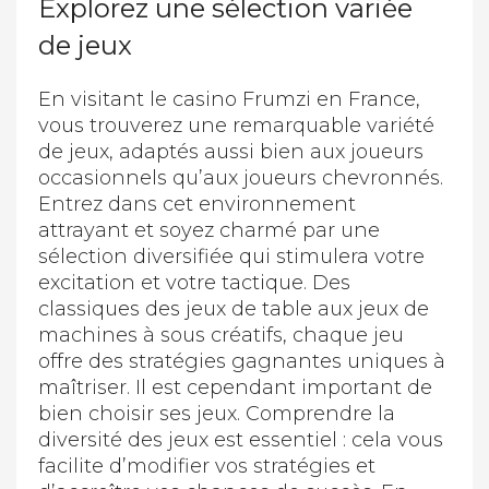
Explorez une sélection variée
de jeux
En visitant le casino Frumzi en France,
vous trouverez une remarquable variété
de jeux, adaptés aussi bien aux joueurs
occasionnels qu’aux joueurs chevronnés.
Entrez dans cet environnement
attrayant et soyez charmé par une
sélection diversifiée qui stimulera votre
excitation et votre tactique. Des
classiques des jeux de table aux jeux de
machines à sous créatifs, chaque jeu
offre des stratégies gagnantes uniques à
maîtriser. Il est cependant important de
bien choisir ses jeux. Comprendre la
diversité des jeux est essentiel : cela vous
facilite d’modifier vos stratégies et