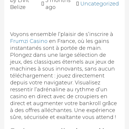
by LIVit
5 months
Uncategorized
Belize
ago
Voyons ensemble l’plaisir de s’inscrire à
Frumzi Casino
en France, où les gains
instantanés sont à portée de main.
Plongez dans une large sélection de
jeux, des classiques éternels aux jeux de
machines à sous innovants, sans aucun
téléchargement : jouez directement
depuis votre navigateur. Visualisez
ressentir l’adrénaline au rythme d’un
casino en direct avec de croupiers en
direct et augmenter votre bankroll grâce
à des offres alléchantes. Une expérience
sûre, sécurisée et exaltante vous attend !