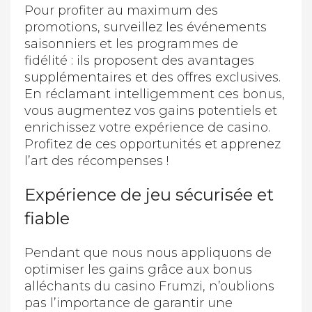
Pour profiter au maximum des
promotions, surveillez les événements
saisonniers et les programmes de
fidélité : ils proposent des avantages
supplémentaires et des offres exclusives.
En réclamant intelligemment ces bonus,
vous augmentez vos gains potentiels et
enrichissez votre expérience de casino.
Profitez de ces opportunités et apprenez
l’art des récompenses !
Expérience de jeu sécurisée et
fiable
Pendant que nous nous appliquons de
optimiser les gains grâce aux bonus
alléchants du casino Frumzi, n’oublions
pas l’importance de garantir une