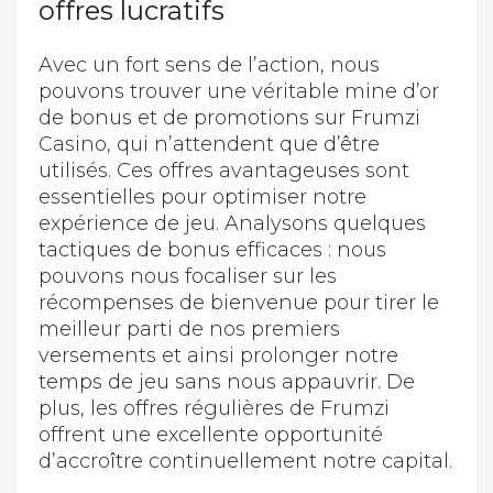
offres lucratifs
Avec un fort sens de l’action, nous
pouvons trouver une véritable mine d’or
de bonus et de promotions sur Frumzi
Casino, qui n’attendent que d’être
utilisés. Ces offres avantageuses sont
essentielles pour optimiser notre
expérience de jeu. Analysons quelques
tactiques de bonus efficaces : nous
pouvons nous focaliser sur les
récompenses de bienvenue pour tirer le
meilleur parti de nos premiers
versements et ainsi prolonger notre
temps de jeu sans nous appauvrir. De
plus, les offres régulières de Frumzi
offrent une excellente opportunité
d’accroître continuellement notre capital.