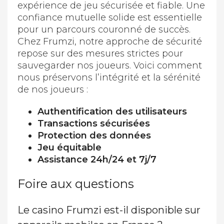
expérience de jeu sécurisée et fiable. Une
confiance mutuelle solide est essentielle
pour un parcours couronné de succès.
Chez Frumzi, notre approche de sécurité
repose sur des mesures strictes pour
sauvegarder nos joueurs. Voici comment
nous préservons l’intégrité et la sérénité
de nos joueurs :
Authentification des utilisateurs
Transactions sécurisées
Protection des données
Jeu équitable
Assistance 24h/24 et 7j/7
Foire aux questions
Le casino Frumzi est-il disponible sur