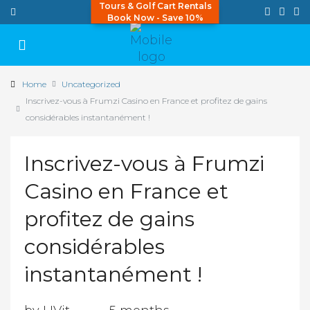
Tours & Golf Cart Rentals
Book Now - Save 10%
Home
Uncategorized
Inscrivez-vous à Frumzi Casino en France et profitez de gains
considérables instantanément !
Inscrivez-vous à Frumzi
Casino en France et
profitez de gains
considérables
instantanément !