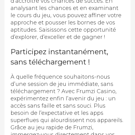
d’accroître vos chances de succès. En
analysant les chances et en examinant
le cours du jeu, vous pouvez affiner votre
approche et pousser les bornes de vos
aptitudes. Saisissons cette opportunité
d’explorer, d’exceller et de gagner !
Participez instantanément,
sans téléchargement !
À quelle fréquence souhaitons-nous
d’une session de jeu immédiate, sans
téléchargement ? Avec Frumzi Casino,
expérimentez enfin l’avenir du jeu : un
accès sans faille et sans souci. Plus
besoin de l’expectative et les apps
superflues qui alourdissent nos appareils.
Grâce au jeu rapide de Frumzi,
immergez-vous directement dans vos