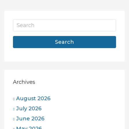
Search
Archives
August 2026
July 2026
June 2026
May 2026