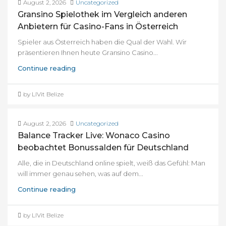
August 2, 2026
Uncategorized
Gransino Spielothek im Vergleich anderen
Anbietern für Casino-Fans in Österreich
Spieler aus Österreich haben die Qual der Wahl. Wir
präsentieren Ihnen heute Gransino Casino...
Continue reading
by LIVit Belize
August 2, 2026
Uncategorized
Balance Tracker Live: Wonaco Casino
beobachtet Bonussalden für Deutschland
Alle, die in Deutschland online spielt, weiß das Gefühl: Man
will immer genau sehen, was auf dem...
Continue reading
by LIVit Belize