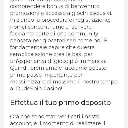
comprendere bonus di benvenuto,
promozioni e accesso a giochi esclusivi.
Iniziando la procedura di registrazione,
non ci concentriamo a iscriverci;
facciamo parte di una community
pensata per giocatori seri come noi. È
fondamentale capire che questa
semplice azione crea le basi per
un’esperienza di gioco più immersiva.
Quindi, premiamo e facciamo questo
primo passo importante per
massimizzare al massimo il nostro tempo
al DudeSpin Casino!
Effettua il tuo primo deposito
Ora che sono stati verificati i nostri
account, è il momento di realizzare il