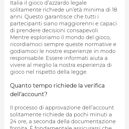
Italia il gioco d’azzardo legale
solitamente richiede un’età minima di 18
anni. Questo garantisce che tutti i
partecipanti siano maggiorenni e capaci
di prendere decisioni consapevoli.
Mentre esploriamo il mondo del gioco,
ricordiamoci sempre queste normative e
godiamoci le nostre esperienze in modo
responsabile. Essere informati aiuta a
vivere al meglio la nostra esperienza di
gioco nel rispetto della legge.
Quanto tempo richiede la verifica
dell’account?
Il processo di approvazione dell’account
solitamente richiede da pochi minuti a
24 ore, a seconda della documentazione
fornita. È fondamentale assicurarsi che