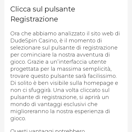
Clicca sul pulsante
Registrazione
Ora che abbiamo analizzato il sito web di
DudeSpin Casino, è il momento di
selezionare sul pulsante di registrazione
per cominciare la nostra avventura di
gioco. Grazie a un’interfaccia utente
progettata per la massima semplicità,
trovare questo pulsante sarà facilissimo.
Di solito è ben visibile sulla homepage e
non ci sfuggirà. Una volta cliccato sul
pulsante di registrazione, si aprirà un
mondo di vantaggi esclusivi che
miglioreranno la nostra esperienza di
gioco.
Questi vantaggi potrebbero