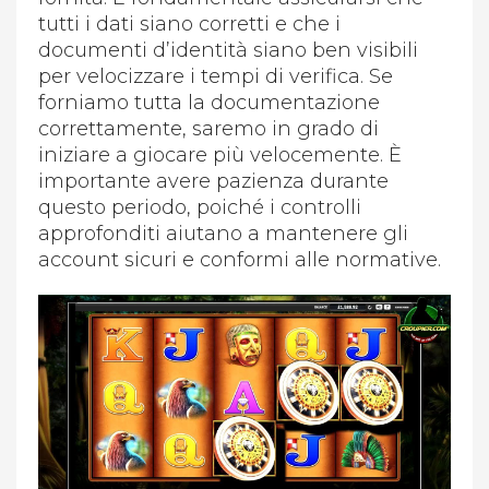
tutti i dati siano corretti e che i
documenti d’identità siano ben visibili
per velocizzare i tempi di verifica. Se
forniamo tutta la documentazione
correttamente, saremo in grado di
iniziare a giocare più velocemente. È
importante avere pazienza durante
questo periodo, poiché i controlli
approfonditi aiutano a mantenere gli
account sicuri e conformi alle normative.