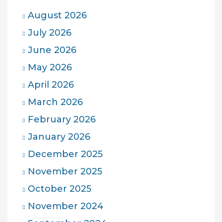
August 2026
July 2026
June 2026
May 2026
April 2026
March 2026
February 2026
January 2026
December 2025
November 2025
October 2025
November 2024