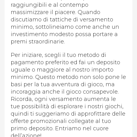
raggiungibili e al contempo
massimizzare il piacere. Quando
discutiamo di tattiche di versamento
minimo, sottolineiamo come anche un
investimento modesto possa portare a
premi straordinarie.
Per iniziare, scegli il tuo metodo di
pagamento preferito ed fai un deposito
uguale o maggiore al nostro importo
minimo. Questo metodo non solo pone le
basi per la tua avventura di gioco, ma
incoraggia anche il gioco consapevole.
Ricorda, ogni versamento aumenta le
tue possibilità di esplorare i nostri giochi,
quindi ti suggeriamo di approfittare delle
offerte promozionali collegate al tuo
primo deposito. Entriamo nel cuore
dell’azione!