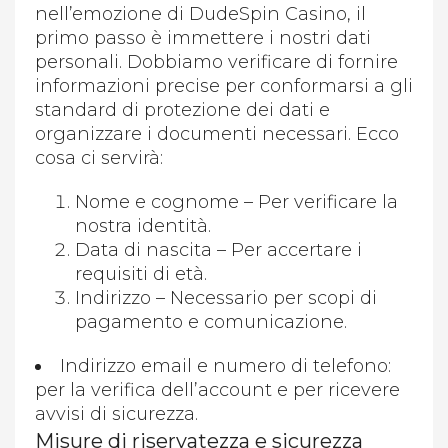
nell’emozione di DudeSpin Casino, il
primo passo è immettere i nostri dati
personali. Dobbiamo verificare di fornire
informazioni precise per conformarsi a gli
standard di protezione dei dati e
organizzare i documenti necessari. Ecco
cosa ci servirà:
Nome e cognome – Per verificare la
nostra identità.
Data di nascita – Per accertare i
requisiti di età.
Indirizzo – Necessario per scopi di
pagamento e comunicazione.
Indirizzo email e numero di telefono:
per la verifica dell’account e per ricevere
avvisi di sicurezza.
Misure di riservatezza e sicurezza