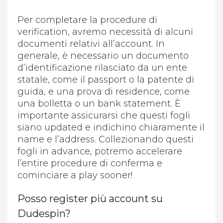
Per completare la procedure di
verification, avremo necessità di alcuni
documenti relativi all’account. In
generale, è necessario un documento
d’identificazione rilasciato da un ente
statale, come il passport o la patente di
guida, e una prova di residence, come
una bolletta o un bank statement. È
importante assicurarsi che questi fogli
siano updated e indichino chiaramente il
name e l’address. Collezionando questi
fogli in advance, potremo accelerare
l’entire procedure di conferma e
cominciare a play sooner!
Posso register più account su
Dudespin?