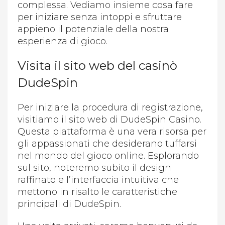
complessa. Vediamo insieme cosa fare
per iniziare senza intoppi e sfruttare
appieno il potenziale della nostra
esperienza di gioco.
Visita il sito web del casinò
DudeSpin
Per iniziare la procedura di registrazione,
visitiamo il sito web di DudeSpin Casino.
Questa piattaforma è una vera risorsa per
gli appassionati che desiderano tuffarsi
nel mondo del gioco online. Esplorando
sul sito, noteremo subito il design
raffinato e l’interfaccia intuitiva che
mettono in risalto le caratteristiche
principali di DudeSpin.