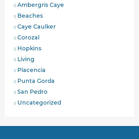
Ambergris Caye
Beaches
Caye Caulker
Corozal
Hopkins
Living
Placencia
Punta Gorda
San Pedro
Uncategorized