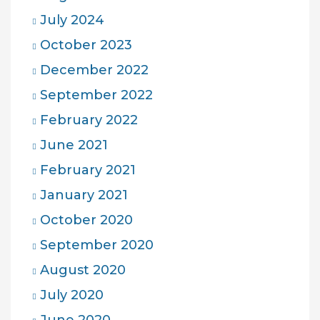
July 2024
October 2023
December 2022
September 2022
February 2022
June 2021
February 2021
January 2021
October 2020
September 2020
August 2020
July 2020