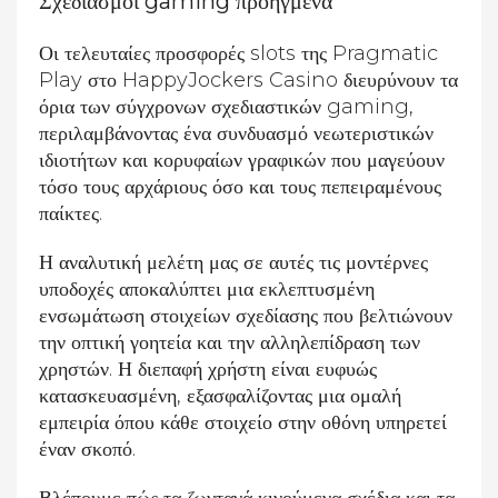
Σχεδιασμοί gaming προηγμένα
Οι τελευταίες προσφορές slots της Pragmatic
Play στο HappyJockers Casino διευρύνουν τα
όρια των σύγχρονων σχεδιαστικών gaming,
περιλαμβάνοντας ένα συνδυασμό νεωτεριστικών
ιδιοτήτων και κορυφαίων γραφικών που μαγεύουν
τόσο τους αρχάριους όσο και τους πεπειραμένους
παίκτες.
Η αναλυτική μελέτη μας σε αυτές τις μοντέρνες
υποδοχές αποκαλύπτει μια εκλεπτυσμένη
ενσωμάτωση στοιχείων σχεδίασης που βελτιώνουν
την οπτική γοητεία και την αλληλεπίδραση των
χρηστών. Η διεπαφή χρήστη είναι ευφυώς
κατασκευασμένη, εξασφαλίζοντας μια ομαλή
εμπειρία όπου κάθε στοιχείο στην οθόνη υπηρετεί
έναν σκοπό.