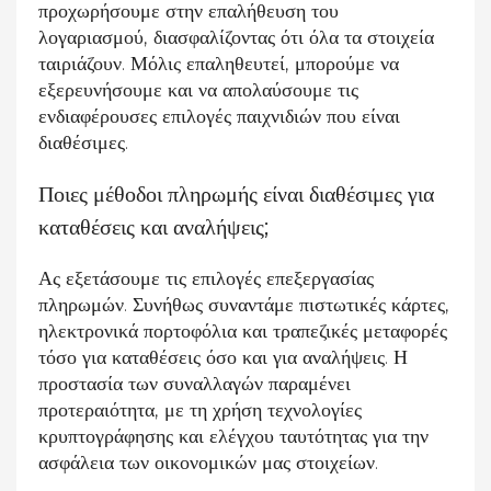
προχωρήσουμε στην επαλήθευση του
λογαριασμού, διασφαλίζοντας ότι όλα τα στοιχεία
ταιριάζουν. Μόλις επαληθευτεί, μπορούμε να
εξερευνήσουμε και να απολαύσουμε τις
ενδιαφέρουσες επιλογές παιχνιδιών που είναι
διαθέσιμες.
Ποιες μέθοδοι πληρωμής είναι διαθέσιμες για
καταθέσεις και αναλήψεις;
Ας εξετάσουμε τις επιλογές επεξεργασίας
πληρωμών. Συνήθως συναντάμε πιστωτικές κάρτες,
ηλεκτρονικά πορτοφόλια και τραπεζικές μεταφορές
τόσο για καταθέσεις όσο και για αναλήψεις. Η
προστασία των συναλλαγών παραμένει
προτεραιότητα, με τη χρήση τεχνολογίες
κρυπτογράφησης και ελέγχου ταυτότητας για την
ασφάλεια των οικονομικών μας στοιχείων.