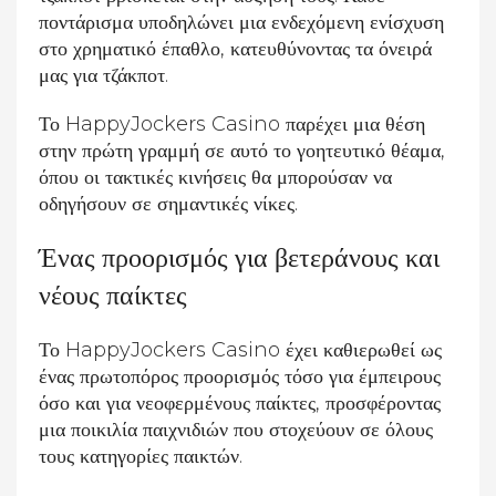
ποντάρισμα υποδηλώνει μια ενδεχόμενη ενίσχυση
στο χρηματικό έπαθλο, κατευθύνοντας τα όνειρά
μας για τζάκποτ.
Το HappyJockers Casino παρέχει μια θέση
στην πρώτη γραμμή σε αυτό το γοητευτικό θέαμα,
όπου οι τακτικές κινήσεις θα μπορούσαν να
οδηγήσουν σε σημαντικές νίκες.
Ένας προορισμός για βετεράνους και
νέους παίκτες
Το HappyJockers Casino έχει καθιερωθεί ως
ένας πρωτοπόρος προορισμός τόσο για έμπειρους
όσο και για νεοφερμένους παίκτες, προσφέροντας
μια ποικιλία παιχνιδιών που στοχεύουν σε όλους
τους κατηγορίες παικτών.