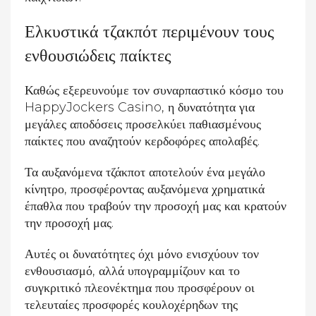
Ελκυστικά τζακπότ περιμένουν τους
ενθουσιώδεις παίκτες
Καθώς εξερευνούμε τον συναρπαστικό κόσμο του
HappyJockers Casino, η δυνατότητα για
μεγάλες αποδόσεις προσελκύει παθιασμένους
παίκτες που αναζητούν κερδοφόρες απολαβές.
Τα αυξανόμενα τζάκποτ αποτελούν ένα μεγάλο
κίνητρο, προσφέροντας αυξανόμενα χρηματικά
έπαθλα που τραβούν την προσοχή μας και κρατούν
την προσοχή μας.
Αυτές οι δυνατότητες όχι μόνο ενισχύουν τον
ενθουσιασμό, αλλά υπογραμμίζουν και το
συγκριτικό πλεονέκτημα που προσφέρουν οι
τελευταίες προσφορές κουλοχέρηδων της