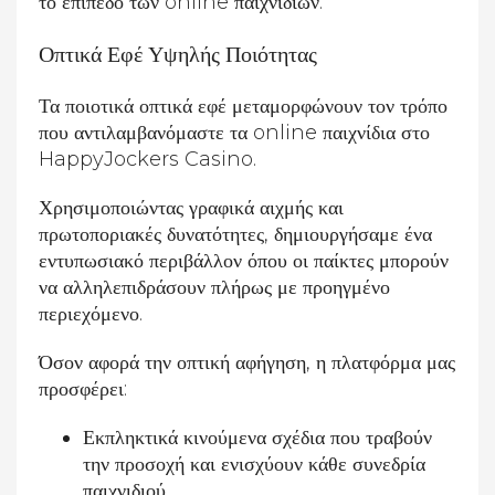
το επίπεδο των online παιχνιδιών.
Οπτικά Εφέ Υψηλής Ποιότητας
Τα ποιοτικά οπτικά εφέ μεταμορφώνουν τον τρόπο
που αντιλαμβανόμαστε τα online παιχνίδια στο
HappyJockers Casino.
Χρησιμοποιώντας γραφικά αιχμής και
πρωτοποριακές δυνατότητες, δημιουργήσαμε ένα
εντυπωσιακό περιβάλλον όπου οι παίκτες μπορούν
να αλληλεπιδράσουν πλήρως με προηγμένο
περιεχόμενο.
Όσον αφορά την οπτική αφήγηση, η πλατφόρμα μας
προσφέρει:
Εκπληκτικά κινούμενα σχέδια που τραβούν
την προσοχή και ενισχύουν κάθε συνεδρία
παιχνιδιού.