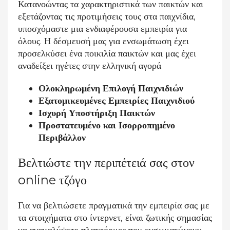
Κατανοώντας τα χαρακτηριστικά των παικτών και
εξετάζοντας τις προτιμήσεις τους στα παιχνίδια,
υποσχόμαστε μια ενδιαφέρουσα εμπειρία για
όλους. Η δέσμευσή μας για ενσωμάτωση έχει
προσελκύσει ένα ποικιλία παικτών και μας έχει
αναδείξει ηγέτες στην ελληνική αγορά.
Ολοκληρωμένη Επιλογή Παιχνιδιών
Εξατομικευμένες Εμπειρίες Παιχνιδιού
Ισχυρή Υποστήριξη Παικτών
Προστατευμένο και Ισορροπημένο
Περιβάλλον
Βελτιώστε την περιπέτειά σας στον
online τζόγο
Για να βελτιώσετε πραγματικά την εμπειρία σας με
τα στοιχήματα στο ίντερνετ, είναι ζωτικής σημασίας