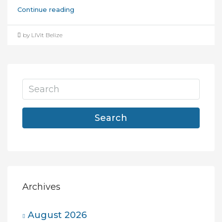
Continue reading
by LIVit Belize
Search
Archives
August 2026