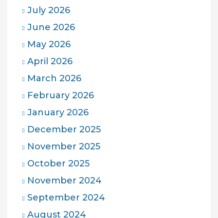
July 2026
June 2026
May 2026
April 2026
March 2026
February 2026
January 2026
December 2025
November 2025
October 2025
November 2024
September 2024
August 2024