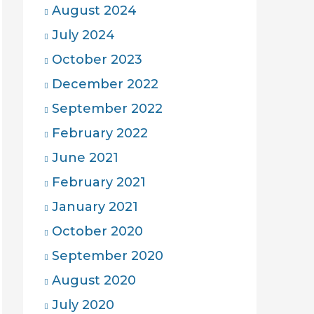
August 2024
July 2024
October 2023
December 2022
September 2022
February 2022
June 2021
February 2021
January 2021
October 2020
September 2020
August 2020
July 2020