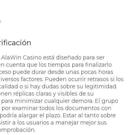
s
ificación
en AlaWin Casino está diseñado para ser
en cuenta que los tiempos para finalizarlo
roceso puede durar desde unas pocas horas
versos factores. Pueden ocurrir retrasos si los
alidad o si hay dudas sobre su legitimidad.
nen réplicas claras y visibles de su
o para minimizar cualquier demora. El grupo
ra por examinar todos los documentos con
odría alargar el plazo. Estar al tanto sobre
stir a los usuarios a manejar mejor sus
comprobación.