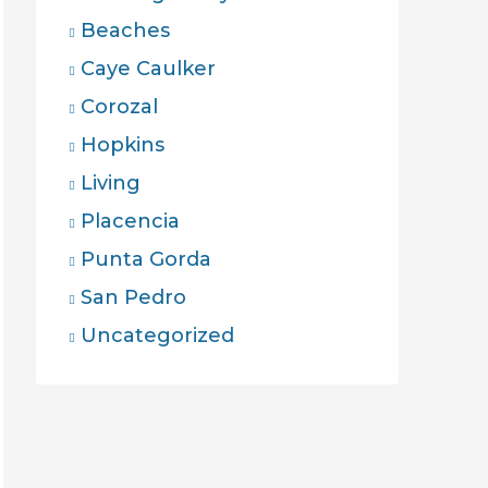
Beaches
Caye Caulker
Corozal
Hopkins
Living
Placencia
Punta Gorda
San Pedro
Uncategorized