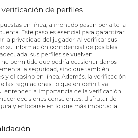
verificación de perfiles
puestas en línea, a menudo pasan por alto la
 cuenta. Este paso es esencial para garantizar
r la privacidad del jugador. Al verificar sus
ger su información confidencial de posibles
 adecuada, sus perfiles se vuelven
o no permitido que podría ocasionar daños
rementa la seguridad, sino que también
 y el casino en línea. Además, la verificación
 las regulaciones, lo que en definitiva
l entender la importancia de la verificación
hacer decisiones conscientes, disfrutar de
ura y enfocarse en lo que más importa: la
alidación