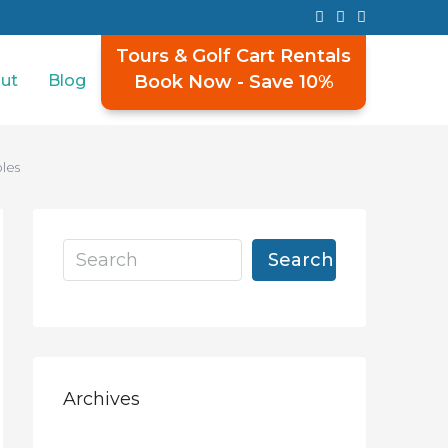
Tours & Golf Cart Rentals
ut
Blog
Book Now - Save 10%
oles
Search
Archives