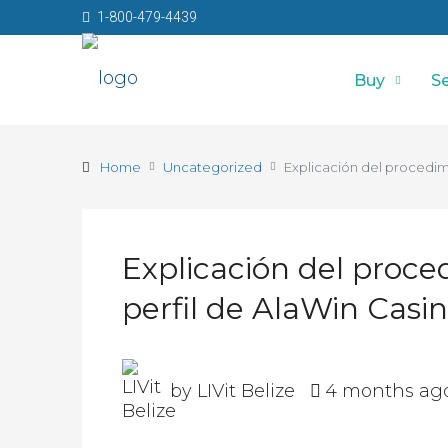
1-800-479-4439
Buy
Se
Home
Uncategorized
Explicación del procedim
Explicación del proce
perfil de AlaWin Casi
by LIVit Belize
4 months ag