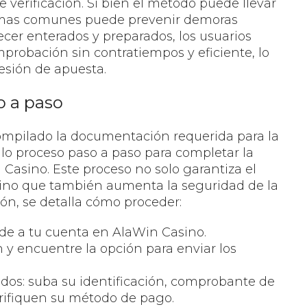
 verificación. Si bien el método puede llevar
blemas comunes puede prevenir demoras
ecer enterados y preparados, los usuarios
obación sin contratiempos y eficiente, lo
sesión de apuesta.
o a paso
ompilado la documentación requerida para la
llo proceso paso a paso para completar la
 Casino. Este proceso no solo garantiza el
 sino que también aumenta la seguridad de la
ión, se detalla cómo proceder:
ede a tu cuenta en AlaWin Casino.
n y encuentre la opción para enviar los
dos: suba su identificación, comprobante de
rifiquen su método de pago.