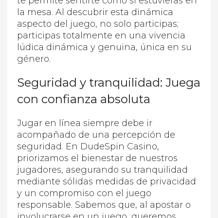
te permite sentirte como si estuvieras en
la mesa. Al descubrir esta dinámica
aspecto del juego, no solo participas;
participas totalmente en una vivencia
lúdica dinámica y genuina, única en su
género.
Seguridad y tranquilidad: Juega
con confianza absoluta
Jugar en línea siempre debe ir
acompañado de una percepción de
seguridad. En DudeSpin Casino,
priorizamos el bienestar de nuestros
jugadores, asegurando su tranquilidad
mediante sólidas medidas de privacidad
y un compromiso con el juego
responsable. Sabemos que, al apostar o
involucrarse en un juego, queremos