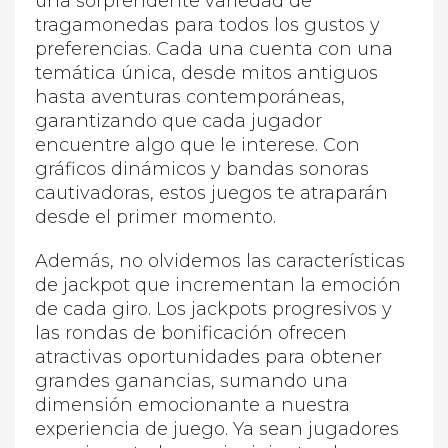
una sorprendente variedad de
tragamonedas para todos los gustos y
preferencias. Cada una cuenta con una
temática única, desde mitos antiguos
hasta aventuras contemporáneas,
garantizando que cada jugador
encuentre algo que le interese. Con
gráficos dinámicos y bandas sonoras
cautivadoras, estos juegos te atraparán
desde el primer momento.
Además, no olvidemos las características
de jackpot que incrementan la emoción
de cada giro. Los jackpots progresivos y
las rondas de bonificación ofrecen
atractivas oportunidades para obtener
grandes ganancias, sumando una
dimensión emocionante a nuestra
experiencia de juego. Ya sean jugadores