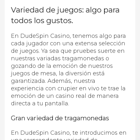
Variedad de juegos: algo para
todos los gustos.
En DudeSpin Casino, tenemos algo para
cada jugador con una extensa selección
de juegos. Ya sea que pruebes suerte en
nuestras variadas tragamonedas o
gozando de la emoción de nuestros
juegos de mesa, la diversión está
garantizada. Además, nuestra
experiencia con crupier en vivo te trae la
emoción de un casino real de manera
directa a tu pantalla.
Gran variedad de tragamonedas
En DudeSpin Casino, te introducimos en