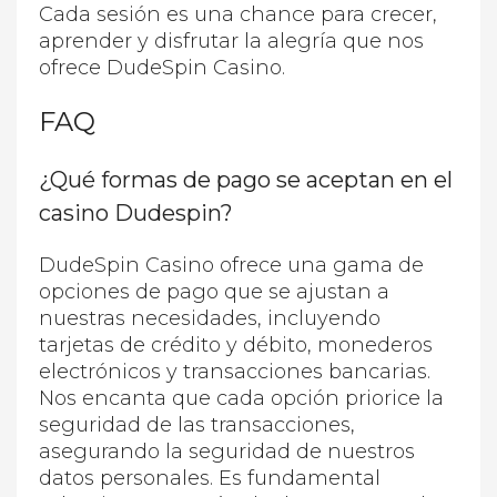
Cada sesión es una chance para crecer,
aprender y disfrutar la alegría que nos
ofrece DudeSpin Casino.
FAQ
¿Qué formas de pago se aceptan en el
casino Dudespin?
DudeSpin Casino ofrece una gama de
opciones de pago que se ajustan a
nuestras necesidades, incluyendo
tarjetas de crédito y débito, monederos
electrónicos y transacciones bancarias.
Nos encanta que cada opción priorice la
seguridad de las transacciones,
asegurando la seguridad de nuestros
datos personales. Es fundamental