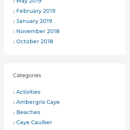
May 2019
February 2019
January 2019
November 2018
October 2018
Categories
Activities
Ambergris Caye
Beaches
Caye Caulker