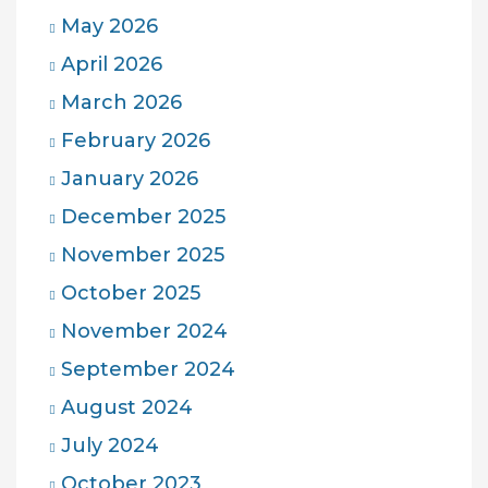
May 2026
April 2026
March 2026
February 2026
January 2026
December 2025
November 2025
October 2025
November 2024
September 2024
August 2024
July 2024
October 2023