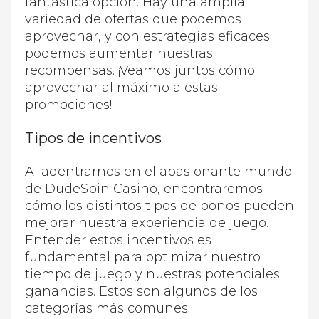
fantástica opción. Hay una amplia
variedad de ofertas que podemos
aprovechar, y con estrategias eficaces
podemos aumentar nuestras
recompensas. ¡Veamos juntos cómo
aprovechar al máximo a estas
promociones!
Tipos de incentivos
Al adentrarnos en el apasionante mundo
de DudeSpin Casino, encontraremos
cómo los distintos tipos de bonos pueden
mejorar nuestra experiencia de juego.
Entender estos incentivos es
fundamental para optimizar nuestro
tiempo de juego y nuestras potenciales
ganancias. Estos son algunos de los
categorías más comunes: