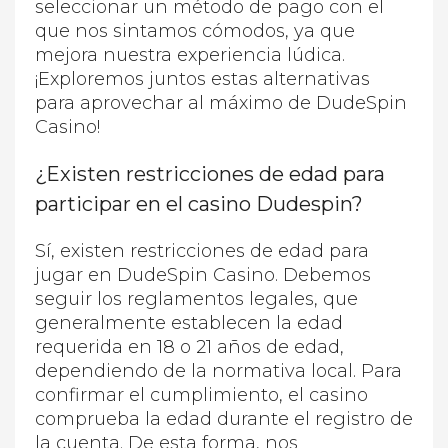
seleccionar un método de pago con el
que nos sintamos cómodos, ya que
mejora nuestra experiencia lúdica.
¡Exploremos juntos estas alternativas
para aprovechar al máximo de DudeSpin
Casino!
¿Existen restricciones de edad para
participar en el casino Dudespin?
Sí, existen restricciones de edad para
jugar en DudeSpin Casino. Debemos
seguir los reglamentos legales, que
generalmente establecen la edad
requerida en 18 o 21 años de edad,
dependiendo de la normativa local. Para
confirmar el cumplimiento, el casino
comprueba la edad durante el registro de
la cuenta. De esta forma, nos