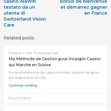
casino AlaWin
bonus de bienvenue
testato da un
et démarrez gagner
utente di
en France
Switzerland Vision
Care
Related posts
August 5, 2026
Uncategorized
Ma Méthode de Gestion pour Incaspin Casino
qui Marche en Suisse
Sur les plateformes de casino virtuelles, la façon de gérer
son argent joue un rôle...
Continue reading
by LIVit Belize