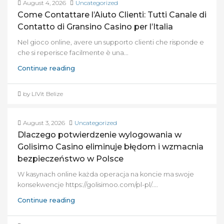
August 4, 2026
Uncategorized
Come Contattare l’Aiuto Clienti: Tutti Canale di
Contatto di Gransino Casino per l’Italia
Nel gioco online, avere un supporto clienti che risponde e
che si reperisce facilmente è una...
Continue reading
by LIVit Belize
August 3, 2026
Uncategorized
Dlaczego potwierdzenie wylogowania w
Golisimo Casino eliminuje błędom i wzmacnia
bezpieczeństwo w Polsce
W kasynach online każda operacja na koncie ma swoje
konsekwencje https://golisimoo.com/pl-pl/....
Continue reading