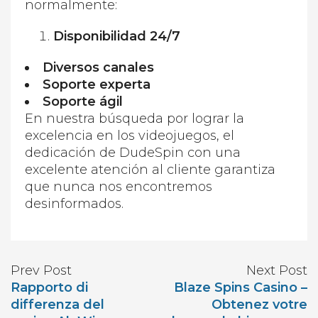
normalmente:
Disponibilidad 24/7
Diversos canales
Soporte experta
Soporte ágil
En nuestra búsqueda por lograr la
excelencia en los videojuegos, el
dedicación de DudeSpin con una
excelente atención al cliente garantiza
que nunca nos encontremos
desinformados.
Prev Post
Next Post
Rapporto di
Blaze Spins Casino –
differenza del
Obtenez votre