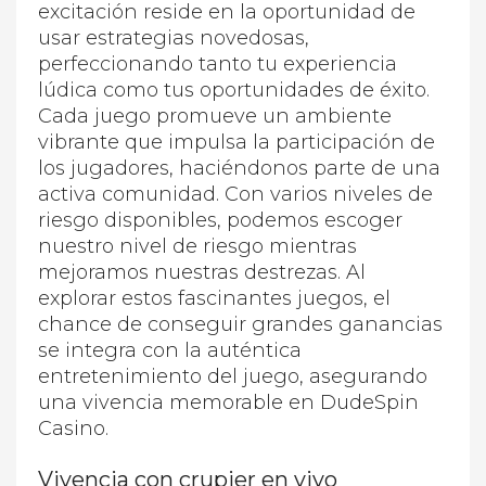
excitación reside en la oportunidad de
usar estrategias novedosas,
perfeccionando tanto tu experiencia
lúdica como tus oportunidades de éxito.
Cada juego promueve un ambiente
vibrante que impulsa la participación de
los jugadores, haciéndonos parte de una
activa comunidad. Con varios niveles de
riesgo disponibles, podemos escoger
nuestro nivel de riesgo mientras
mejoramos nuestras destrezas. Al
explorar estos fascinantes juegos, el
chance de conseguir grandes ganancias
se integra con la auténtica
entretenimiento del juego, asegurando
una vivencia memorable en DudeSpin
Casino.
Vivencia con crupier en vivo