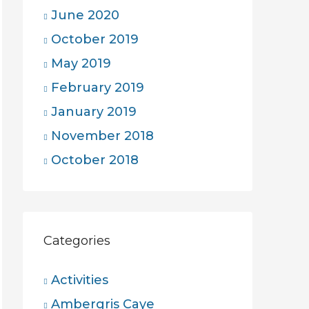
June 2020
October 2019
May 2019
February 2019
January 2019
November 2018
October 2018
Categories
Activities
Ambergris Caye