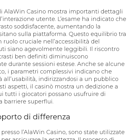
 di AlaWin Casino mostra importanti dettagli
ll’interazione utente. L’esame ha indicato che
trasto soddisfacente, aumentando la
isitano sulla piattaforma. Questo equilibrio tra
n ruolo cruciale nell’accessibilità del
i siano agevolmente leggibili. Il riscontro
trasti ben definiti diminuiscono
ente durante sessioni estese. Anche se alcune
o, i parametri complessivi indicano che
all’usabilità, indirizzandosi a un pubblico
i aspetti, il casinò mostra un dedizione a
i tutti i giocatori possano usufruire di
 barriere superflui.
pporto di differenza
a presso l’AlaWin Casino, sono state utilizzate
er assicurare la esattezza. Il processo di