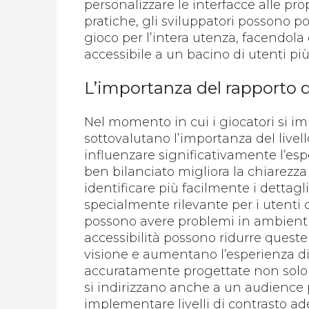
personalizzare le interfacce alle p
pratiche, gli sviluppatori possono p
gioco per l’intera utenza, facendol
accessibile a un bacino di utenti più
L’importanza del rapporto 
Nel momento in cui i giocatori si 
sottovalutano l’importanza del livel
influenzare significativamente l’esp
ben bilanciato migliora la chiarezza
identificare più facilmente i dettagl
specialmente rilevante per i utenti 
possono avere problemi in ambienti a
accessibilità possono ridurre queste
visione e aumentano l’esperienza di
accuratamente progettate non solo 
si indirizzano anche a un audience p
implementare livelli di contrasto ad