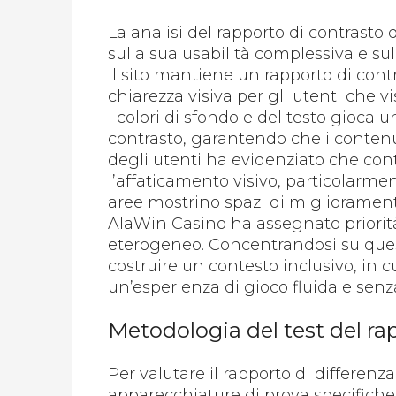
La analisi del rapporto di contrasto
sulla sua usabilità complessiva e su
il sito mantiene un rapporto di con
chiarezza visiva per gli utenti che v
i colori di sfondo e del testo gioca u
contrasto, garantendo che i contenut
degli utenti ha evidenziato che con
l’affaticamento visivo, particolarm
aree mostrino spazi di migliorament
AlaWin Casino ha assegnato priorità 
eterogeneo. Concentrandosi su quest
costruire un contesto inclusivo, in cu
un’esperienza di gioco fluida e senza
Metodologia del test del ra
Per valutare il rapporto di differenz
apparecchiature di prova specifiche p