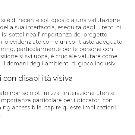
si è di recente sottoposto a una valutazione
della sua interfaccia, eseguita dagli utenti di
isi sottolinea l’importanza del progetto
 hanno evidenziato come un contrasto adeguato
ming, particolarmente per le persone con
ussione si sviluppa, è cruciale valutare come
e il domani degli ambienti di gioco inclusivi.
con disabilità visiva
to non solo ottimizza l’interazione utente
portanza particolare per i giocatori con
ming accessibile, capire queste implicazioni
.