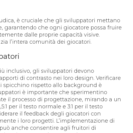
udica, è cruciale che gli sviluppatori mettano
he, garantendo che ogni giocatore possa fruire
temente dalle proprie capacità visive.
zia l’intera comunità dei giocatori.
patori
ù inclusivo, gli sviluppatori devono
pporti di contrasto nei loro design. Verificare
ti spicchino rispetto allo background è
viluppatori è importante che sperimentino
nte il processo di progettazione, mirando a un
:1 per il testo normale e 3:1 per il testo
iderare il feedback degli giocatori con
ormente i loro progetti. L’implementazione di
può anche consentire agli fruitori di