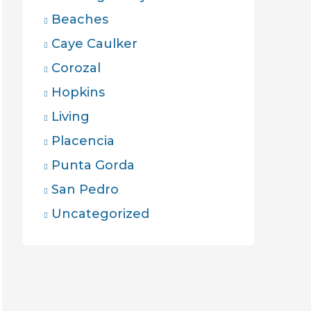
Beaches
Caye Caulker
Corozal
Hopkins
Living
Placencia
Punta Gorda
San Pedro
Uncategorized