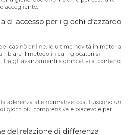
e accogliente.
a di accesso per i giochi d’azzardo
dei casinò online, le ultime novità in materia
ambiare il metodo in cui i giocatori si
. Tra gli avanzamenti significativi si contano:
 la aderenza alle normative; costituiscono un
 di gioco più comprensiva e piacevole per
e del relazione di differenza