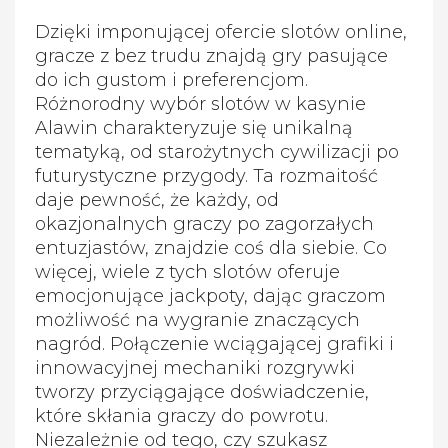
Dzięki imponującej ofercie slotów online,
gracze z bez trudu znajdą gry pasujące
do ich gustom i preferencjom.
Różnorodny wybór slotów w kasynie
Alawin charakteryzuje się unikalną
tematyką, od starożytnych cywilizacji po
futurystyczne przygody. Ta rozmaitość
daje pewność, że każdy, od
okazjonalnych graczy po zagorzałych
entuzjastów, znajdzie coś dla siebie. Co
więcej, wiele z tych slotów oferuje
emocjonujące jackpoty, dając graczom
możliwość na wygranie znaczących
nagród. Połączenie wciągającej grafiki i
innowacyjnej mechaniki rozgrywki
tworzy przyciągające doświadczenie,
które skłania graczy do powrotu.
Niezależnie od tego, czy szukasz