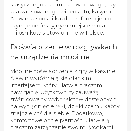
klasycznego automatu owocowego, czy
zaawansowanego wideoslotu, kasyno
Alawin zaspokoi każde preferencje, co
czyni je perfekcyjnym miejscem dla
miłośników slotów online w Polsce.
Doświadczenie w rozgrywkach
na urządzenia mobilne
Mobilne doświadczenia z gry w kasynie
Alawin wyróżniają się gładkim
interfejsem, który ułatwia graczom
nawigację. Użytkownicy zauważą
zróżnicowany wybór slotów dostępnych
na wyciągnięcie ręki, dzięki czemu każdy
znajdzie coś dla siebie. Dodatkowo,
komfortowe opcje płatności ułatwiają
graczom zarządzanie swoimi środkami