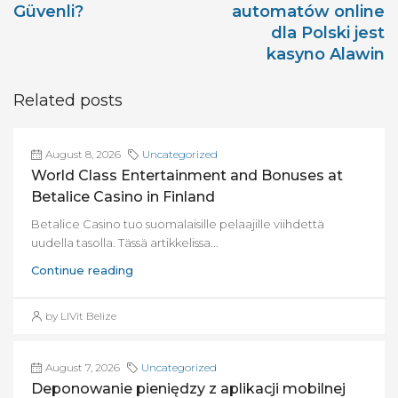
Güvenli?
automatów online
dla Polski jest
kasyno Alawin
Related posts
August 8, 2026
Uncategorized
World Class Entertainment and Bonuses at
Betalice Casino in Finland
Betalice Casino tuo suomalaisille pelaajille viihdettä
uudella tasolla. Tässä artikkelissa...
Continue reading
by LIVit Belize
August 7, 2026
Uncategorized
Deponowanie pieniędzy z aplikacji mobilnej