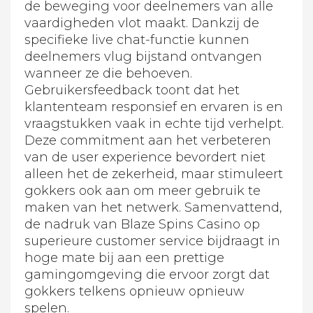
de beweging voor deelnemers van alle
vaardigheden vlot maakt. Dankzij de
specifieke live chat-functie kunnen
deelnemers vlug bijstand ontvangen
wanneer ze die behoeven.
Gebruikersfeedback toont dat het
klantenteam responsief en ervaren is en
vraagstukken vaak in echte tijd verhelpt.
Deze commitment aan het verbeteren
van de user experience bevordert niet
alleen het de zekerheid, maar stimuleert
gokkers ook aan om meer gebruik te
maken van het netwerk. Samenvattend,
de nadruk van Blaze Spins Casino op
superieure customer service bijdraagt in
hoge mate bij aan een prettige
gamingomgeving die ervoor zorgt dat
gokkers telkens opnieuw opnieuw
spelen.