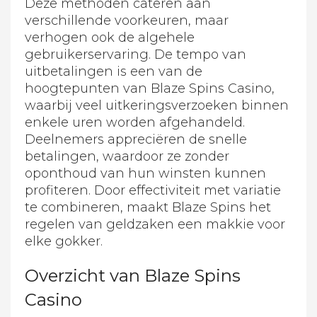
Deze methoden cateren aan
verschillende voorkeuren, maar
verhogen ook de algehele
gebruikerservaring. De tempo van
uitbetalingen is een van de
hoogtepunten van Blaze Spins Casino,
waarbij veel uitkeringsverzoeken binnen
enkele uren worden afgehandeld.
Deelnemers appreciëren de snelle
betalingen, waardoor ze zonder
oponthoud van hun winsten kunnen
profiteren. Door effectiviteit met variatie
te combineren, maakt Blaze Spins het
regelen van geldzaken een makkie voor
elke gokker.
Overzicht van Blaze Spins
Casino