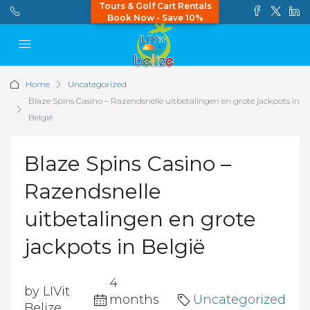
Tours & Golf Cart Rentals
Book Now - Save 10%
Home
Uncategorized
Blaze Spins Casino – Razendsnelle uitbetalingen en grote jackpots in
België
Blaze Spins Casino –
Razendsnelle
uitbetalingen en grote
jackpots in België
4
by LIVit
months
Uncategorized
Belize