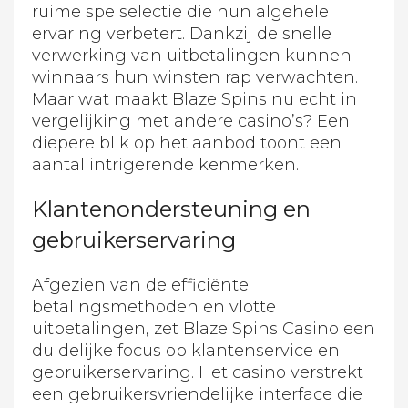
ruime spelselectie die hun algehele
ervaring verbetert. Dankzij de snelle
verwerking van uitbetalingen kunnen
winnaars hun winsten rap verwachten.
Maar wat maakt Blaze Spins nu echt in
vergelijking met andere casino’s? Een
diepere blik op het aanbod toont een
aantal intrigerende kenmerken.
Klantenondersteuning en
gebruikerservaring
Afgezien van de efficiënte
betalingsmethoden en vlotte
uitbetalingen, zet Blaze Spins Casino een
duidelijke focus op klantenservice en
gebruikerservaring. Het casino verstrekt
een gebruikersvriendelijke interface die