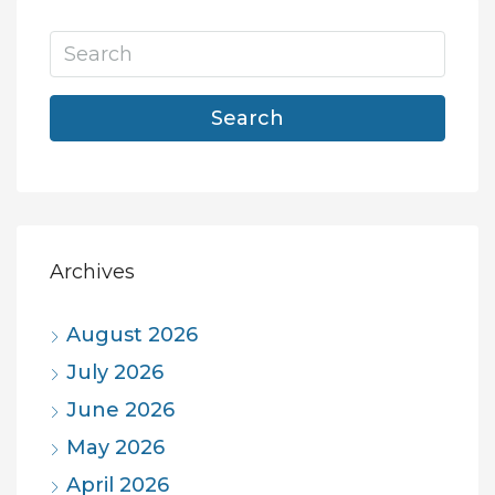
Search
Archives
August 2026
July 2026
June 2026
May 2026
April 2026