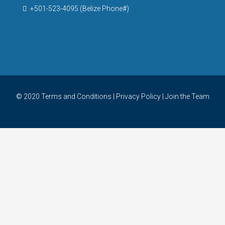
+501-523-4095 (Belize Phone#)
© 2020
Terms and Conditions
|
Privacy Policy
|
Join the Team