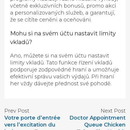
včetně exkluzivních bonusů, promo akcí
a personalizovaných služeb, a garantují,
že se cítíte ceněni a oceňováni.
Mohu si na svém účtu nastavit limity
vkladů?
Ano, můžete si na svém účtu nastavit
limity vkladů. Tato funkce řízení vkladů
podporuje zodpovědné hraní a umožňuje
efektivní správu vašich výdajů. Při hraní
her vždy dávejte přednost své pohodě.
Prev Post
Next Post
Votre porte d’entrée
Doctor Appointment
vers l’excitation du
Queue Chicken