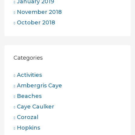
January 2019
November 2018
October 2018
Categories
Activities
Ambergris Caye
Beaches
Caye Caulker
Corozal
Hopkins