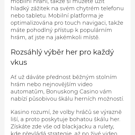
mobilní hraní, takže si můžete užít
hladký zážitek na svém chytrém telefonu
nebo tabletu. Mobilní platforma je
optimalizována pro touch navigaci, takže
máte pohodlný přístup k populárním
hrám, ať jste na jakémkoli místě.
Rozsáhlý výběr her pro každý
vkus
Ať už dáváte přednost běžným stolním
hrám nebo nejnovějším video
automatům, Bonuskong Casino vám
nabízí působivou škálu herních možností.
Kasino rozumí, že volby hráčů se výrazně
liší, a proto poskytuje bohatou škálu her.
Získáte zde vše od blackjacku a rulety,
kde převládá strategie, až po živé video