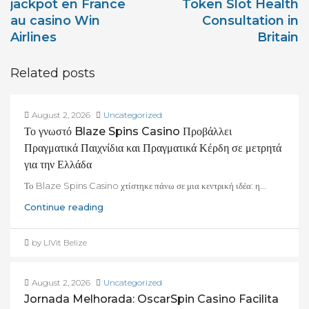
jackpot en France
Token Slot Health
au casino Win
Consultation in
Airlines
Britain
Related posts
August 2, 2026
Uncategorized
Το γνωστό Blaze Spins Casino Προβάλλει
Πραγματικά Παιχνίδια και Πραγματικά Κέρδη σε μετρητά
για την Ελλάδα
Το Blaze Spins Casino χτίστηκε πάνω σε μια κεντρική ιδέα: η...
Continue reading
by LIVit Belize
August 2, 2026
Uncategorized
Jornada Melhorada: OscarSpin Casino Facilita