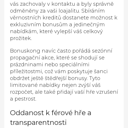
vás zachovaly v kontaktu a byly správně
odměněny za vaši loajalitu. Sbíráním
věrnostních kreditů dostanete možnost k
exkluzivním bonusům a jedinečným
nabídkám, které vylepší váš celkový
prožitek.
Bonuskong navíc často pořádá sezónní
propagační akce, které se shodují se
prázdninami nebo speciálními
příležitostmi, což vám poskytuje šanci
obdržet ještě štědřejší bonusy. Tyto
limitované nabídky nejen zvýší váš
rozpočet, ale také přidají vaší hře vzrušení
a pestrost.
Oddanost k férové hře a
transparentnosti