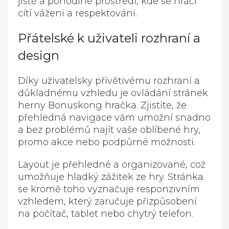
jisté a pohodlné prostředí, kde se hráči
cítí váženi a respektováni.
Přátelské k uživateli rozhraní a
design
Díky uživatelsky přívětivému rozhraní a
důkladnému vzhledu je ovládání stránek
herny Bonuskong hračka. Zjistíte, že
přehledná navigace vám umožní snadno
a bez problémů najít vaše oblíbené hry,
promo akce nebo podpůrné možnosti.
Layout je přehledné a organizované, což
umožňuje hladký zážitek ze hry. Stránka
se kromě toho vyznačuje responzivním
vzhledem, který zaručuje přizpůsobení
na počítač, tablet nebo chytrý telefon.