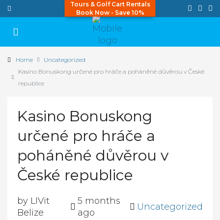
Tours & Golf Cart Rentals
Book Now - Save 10%
Home
Uncategorized
Kasino Bonuskong určené pro hráče a poháněné důvěrou v České
republice
Kasino Bonuskong
určené pro hráče a
poháněné důvěrou v
České republice
by LIVit
5 months
Uncategorized
Belize
ago