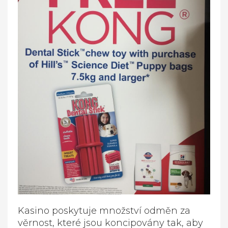
Kasino poskytuje množství odměn za
věrnost, které jsou koncipovány tak, aby