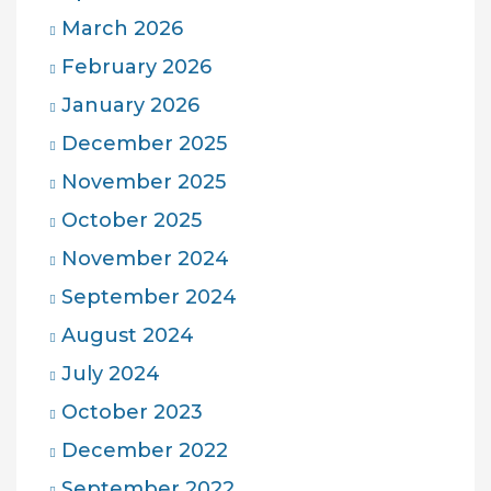
March 2026
February 2026
January 2026
December 2025
November 2025
October 2025
November 2024
September 2024
August 2024
July 2024
October 2023
December 2022
September 2022