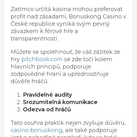
Zatímco určitá kasina mohou preferovat
profit nad zásadami, Bonuskong Casino v
České republice vyniká svým pevný
závazkem k férové hře a
transparentnosti.
Můžete se spolehnout, že váš zážitek ze
hry
pitchbook.com
se zde točí kolem
hlavních principů, podporuje
zodpovědné hraní a upřednostňuje
důvěře hráčů.
Pravidelné audity
Srozumitelná komunikace
Odezva od hráčů
Tato souhra praktik nejen zvyšuje důvěru,
casino bonuskong
, ale také podporuje