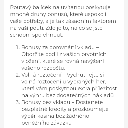
Poutavý balíček na uvítanou poskytuje
mnohé druhy bonusů, které uspokojí
vaše potřeby, a je tak zásadním faktorem
na vaší pouti. Zde je to, na co se jste
schopni spolehnout:
Bonusy za dorovnání vkladu –
Obdržíte podíl z vašich prvotních
vložení, které se rovná navýšení
vašeho rozpočtu.
Volná roztočení – Vychutnejte si
volná roztočení u vybraných her,
která vám poskytnou extra příležitost
na výhru bez dodatečných nákladů.
Bonusy bez vkladu – Dostanete
bezplatné kredity a prozkoumejte
výběr kasina bez žádného
peněžního závazku.