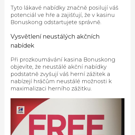
Tyto lákavé nabídky značně posilují váš
potenciál ve hře a zajišťují, že v kasinu
Bonuskong odstartujete správně.
Vysvětlení neustálých akčních
nabídek
Při prozkoumávání kasina Bonuskong
objevíte, že neustálé akční nabídky
podstatně zvyšují váš herní zážitek a
nabízejí hráčům neustálé možnosti k
maximalizaci herního zážitku.