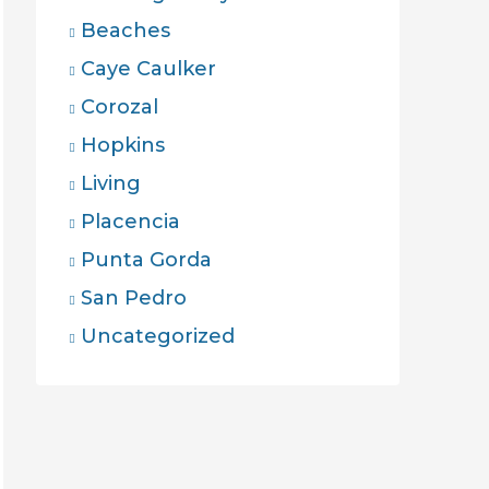
Beaches
Caye Caulker
Corozal
Hopkins
Living
Placencia
Punta Gorda
San Pedro
Uncategorized