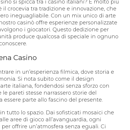
ino si spicca tra i casinò italiani? È molto più
 il crocevia tra tradizione e innovazione, che
vero ineguagliabile. Con un mix unico di arte
 nostro casinò offre esperienze personalizzate
nvolgono i giocatori. Questo dedizione per
unità produce qualcosa di speciale in ognuno
 conoscere.
rena Casino
rare in un’esperienza filmica, dove storia e
monia. Si nota subito come il design
’arte italiana, fondendosi senza sforzo con
le pareti stesse narrassero storie del
essere parte allo fascino del presente.
in tutto lo spazio. Dai sofisticati mosaici che
alle aree di gioco all’avanguardia, ogni
 per offrire un’atmosfera senza eguali. Ci