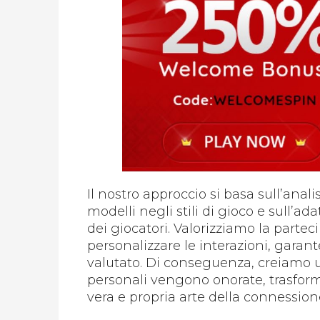
Il nostro approccio si basa sull’anali
modelli negli stili di gioco e sull’
dei giocatori. Valorizziamo la parte
personalizzare le interazioni, garan
valutato. Di conseguenza, creiamo u
personali vengono onorate, trasform
vera e propria arte della connession