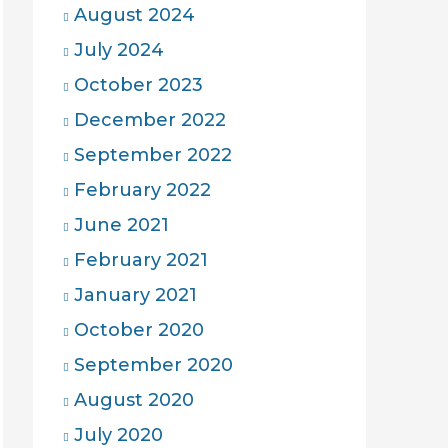
August 2024
July 2024
October 2023
December 2022
September 2022
February 2022
June 2021
February 2021
January 2021
October 2020
September 2020
August 2020
July 2020