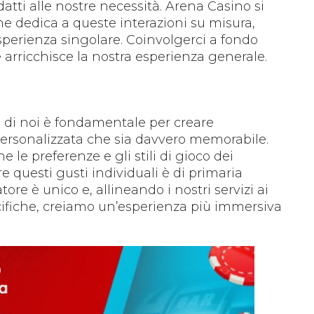
tti alle nostre necessità. Arena Casino si
he dedica a queste interazioni su misura,
sperienza singolare. Coinvolgerci a fondo
arricchisce la nostra esperienza generale.
di noi è fondamentale per creare
 personalizzata che sia davvero memorabile.
le preferenze e gli stili di gioco dei
e questi gusti individuali è di primaria
ore è unico e, allineando i nostri servizi ai
ecifiche, creiamo un’esperienza più immersiva