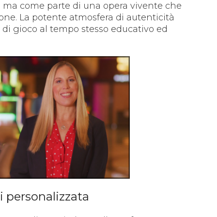
, ma come parte di una opera vivente che
one. La potente atmosfera di autenticità
di gioco al tempo stesso educativo ed
ti personalizzata