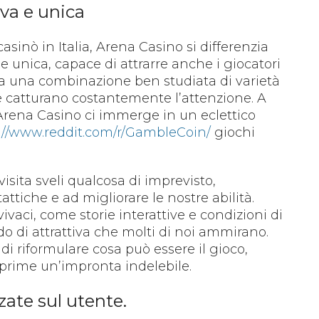
iva e unica
sinò in Italia, Arena Casino si differenzia
e unica, capace di attrarre anche i giocatori
 da una combinazione ben studiata di varietà
e catturano costantemente l’attenzione. A
, Arena Casino ci immerge in un eclettico
://www.reddit.com/r/GambleCoin/
giochi
isita sveli qualcosa di imprevisto,
attiche e ad migliorare le nostre abilità.
ivaci, come storie interattive e condizioni di
ado di attrattiva che molti di noi ammirano.
a di riformulare cosa può essere il gioco,
prime un’impronta indelebile.
zate sul utente.