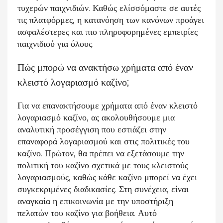
τυχερών παιχνιδιών. Καθώς ελίσσόμαστε σε αυτές
τις πλατφόρμες, η κατανόηση των κανόνων προάγει
ασφαλέστερες και πιο πληροφορημένες εμπειρίες
παιχνιδιού για όλους.
Πώς μπορώ να ανακτήσω χρήματα από έναν
κλειστό λογαριασμό καζίνο;
Για να επανακτήσουμε χρήματα από έναν κλειστό
λογαριασμό καζίνο, ας ακολουθήσουμε μια
αναλυτική προσέγγιση που εστιάζει στην
επαναφορά λογαριασμού και στις πολιτικές του
καζίνο. Πρώτον, θα πρέπει να εξετάσουμε την
πολιτική του καζίνο σχετικά με τους κλειστούς
λογαριασμούς, καθώς κάθε καζίνο μπορεί να έχει
συγκεκριμένες διαδικασίες. Στη συνέχεια, είναι
αναγκαία η επικοινωνία με την υποστήριξη
πελατών του καζίνο για βοήθεια. Αυτό