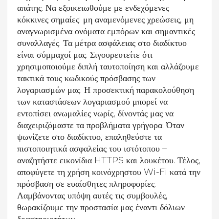
απάτης. Να εξοικειωθούμε με ενδεχόμενες
κόκκινες σημαίες: μη αναμενόμενες χρεώσεις, μη
αναγνωρισμένα ονόματα εμπόρων και σημαντικές
συναλλαγές. Τα μέτρα ασφάλειας στο διαδίκτυο
είναι σύμμαχοί μας. Σιγουρευτείτε ότι
χρησιμοποιούμε διπλή ταυτοποίηση και αλλάζουμε
τακτικά τους κωδικούς πρόσβασης των
λογαριασμών μας. Η προσεκτική παρακολούθηση
των καταστάσεων λογαριασμού μπορεί να
εντοπίσει ανωμαλίες νωρίς, δίνοντάς μας να
διαχειριζόμαστε τα προβλήματα γρήγορα. Όταν
ψωνίζετε στο διαδίκτυο, επαληθεύστε τα
πιστοποιητικά ασφαλείας του ιστότοπου –
αναζητήστε εικονίδια HTTPS και λουκέτου. Τέλος,
αποφύγετε τη χρήση κοινόχρηστου Wi-Fi κατά την
πρόσβαση σε ευαίσθητες πληροφορίες.
Λαμβάνοντας υπόψη αυτές τις συμβουλές,
θωρακίζουμε την προστασία μας έναντι δόλιων