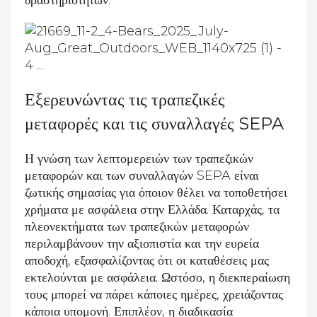
δραστηριοτήτων.
Εξερευνώντας τις τραπεζικές
μεταφορές και τις συναλλαγές SEPA
Η γνώση των λεπτομερειών των τραπεζικών
μεταφορών και των συναλλαγών SEPA είναι
ζωτικής σημασίας για όποιον θέλει να τοποθετήσει
χρήματα με ασφάλεια στην Ελλάδα. Καταρχάς, τα
πλεονεκτήματα των τραπεζικών μεταφορών
περιλαμβάνουν την αξιοπιστία και την ευρεία
αποδοχή, εξασφαλίζοντας ότι οι καταθέσεις μας
εκτελούνται με ασφάλεια. Ωστόσο, η διεκπεραίωση
τους μπορεί να πάρει κάποιες ημέρες, χρειάζοντας
κάποια υπομονή. Επιπλέον, η διαδικασία