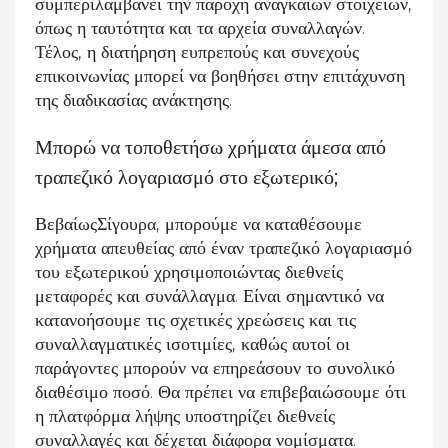
συμπεριλαμβάνει την παροχή αναγκαίων στοιχείων,
όπως η ταυτότητα και τα αρχεία συναλλαγών.
Τέλος, η διατήρηση ευπρεπούς και συνεχούς
επικοινωνίας μπορεί να βοηθήσει στην επιτάχυνση
της διαδικασίας ανάκτησης.
Μπορώ να τοποθετήσω χρήματα άμεσα από
τραπεζικό λογαριασμό στο εξωτερικό;
ΒεβαίωςΣίγουρα, μπορούμε να καταθέσουμε
χρήματα απευθείας από έναν τραπεζικό λογαριασμό
του εξωτερικού χρησιμοποιώντας διεθνείς
μεταφορές και συνάλλαγμα. Είναι σημαντικό να
κατανοήσουμε τις σχετικές χρεώσεις και τις
συναλλαγματικές ισοτιμίες, καθώς αυτοί οι
παράγοντες μπορούν να επηρεάσουν το συνολικό
διαθέσιμο ποσό. Θα πρέπει να επιβεβαιώσουμε ότι
η πλατφόρμα λήψης υποστηρίζει διεθνείς
συναλλαγές και δέχεται διάφορα νομίσματα.