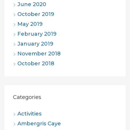
June 2020
October 2019
May 2019
February 2019
January 2019
November 2018
October 2018
Categories
Activities
Ambergris Caye