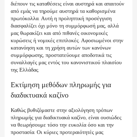
διέπουν τις καταθέσεις είναι αυστηρά και απαιτούν
από εμάς να τηρούμε αυστηρά τα καθορισμένα
πρωτόκολλα. Αυτή η προληπτική προσέγγιση
διασφαλίζει όχι μόνο τη συμμόρφωσή μας, αλλά
μας θωρακίζει και από πιθανές οικονομικές
κυρώσεις ή νομικές επιπλοκές. Αφοσιωμένοι στην
κατανόηση και τη χρήση αυτών των κανόνων
συμμόρφωσης, προστατεύουμε αποδοτικά τις
συναλλαγές μας εντός του κανονιστικού πλαισίου
της Ελλάδας.
Εκτίμηση μεθόδων πληρωμής για
διαδικτυακά καζίνο
Καθώς βυθιζόμαστε στην αξιολόγηση τρόπων
πληρωμής για διαδικτυακά καζίνο, είναι ουσιώδες
να θεωρήσουμε τόσο την ευκολία όσο και την
προστασία. Οι κύριες προτεραιότητές μας