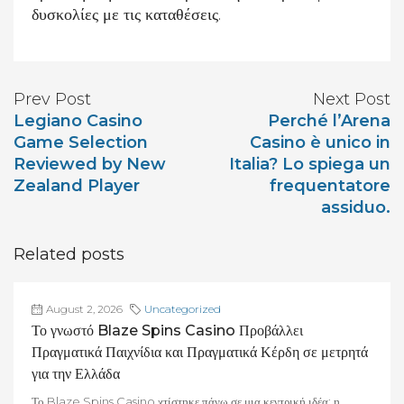
δυσκολίες με τις καταθέσεις.
Prev Post
Next Post
Legiano Casino
Perché l’Arena
Game Selection
Casino è unico in
Reviewed by New
Italia? Lo spiega un
Zealand Player
frequentatore
assiduo.
Related posts
August 2, 2026
Uncategorized
Το γνωστό Blaze Spins Casino Προβάλλει
Πραγματικά Παιχνίδια και Πραγματικά Κέρδη σε μετρητά
για την Ελλάδα
Το Blaze Spins Casino χτίστηκε πάνω σε μια κεντρική ιδέα: η...