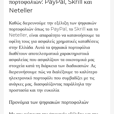
πορτοφολιών: PayPal, Skrill και
Neteller
Καθώς διερευνούμε την εξέλιξη των ψηφιακών
πορτοφολιών όπως το PayPal, το Skrill και το
Neteller, είναι απαραίτητο να κατανοήσουμε τα
οφέλη τους για ασφαλείς χρηματικές καταθέσεις
στην Ελλάδα. Αυτά τα ψηφιακά πορτοφόλια
διαθέτουν αποτελεσματικά χαρακτηριστικά
ασφαλείας που ασφαλίζουν τα οικονομικά μας
στοιχεία κατά τη διάρκεια των διαδικασιών. Ας
διερευνήσουμε πώς να διαλέξουμε το καλύτερο
ηλεκτρονικό πορτοφόλι που συμβαδίζει με τις
ανάγκες μας, διασφαλίζοντας παράλληλα την
προστασία και την ευκολία.
Προνόμια των ψηφιακών πορτοφολιών