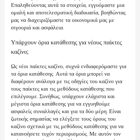
Επαληθεύοντας αυτά τα στοιχεία, εγγυόμαστε μια
ομαλή και αποτελεσματική διαδικασία, βοηθώντας
μας να διαχειριζόμαστε τα οικονομικά μας με
σιγουριά και ασφάλεια.
Υπάρχουν όρια κατάθεσης για νέους παίκτες
καζίνο;
Ως νέοι παίκτες καζίνο, συχνά ενδιαφερόμαστε για
τα όρια κατάθεσης. Αυτά τα όρια μπορεί να
διαφέρουν ανάλογα με τις οδηγίες του καζίνο για
τους παίκτες και τις μεθόδους κατάθεσης που
επιλέγουμε. Συνήθως, υπάρχουν ελάχιστα και
μέγιστα όρια κατάθεσης για να εγγυηθούμε
ασφαλείς συναλλαγές και για τα δύο μέρη. Είναι
ζωτικής σημασίας να ελέγξετε τους όρους του
καζίνο σχετικά με τις μεθόδους κατάθεσης για να
κατανοήσετε τυχόν περιορισμούς. Με αυτόν τον