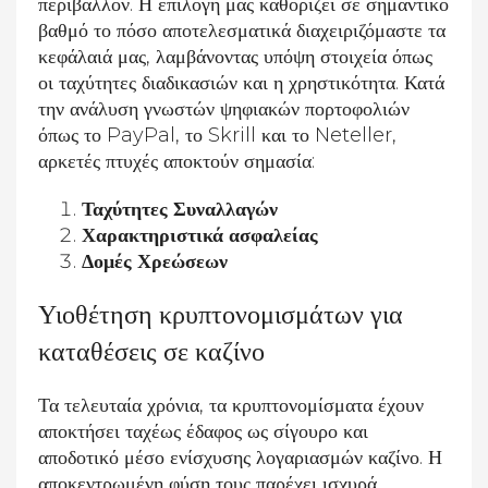
περιβάλλον. Η επιλογή μας καθορίζει σε σημαντικό
βαθμό το πόσο αποτελεσματικά διαχειριζόμαστε τα
κεφάλαιά μας, λαμβάνοντας υπόψη στοιχεία όπως
οι ταχύτητες διαδικασιών και η χρηστικότητα. Κατά
την ανάλυση γνωστών ψηφιακών πορτοφολιών
όπως το PayPal, το Skrill και το Neteller,
αρκετές πτυχές αποκτούν σημασία:
Ταχύτητες Συναλλαγών
Χαρακτηριστικά ασφαλείας
Δομές Χρεώσεων
Υιοθέτηση κρυπτονομισμάτων για
καταθέσεις σε καζίνο
Τα τελευταία χρόνια, τα κρυπτονομίσματα έχουν
αποκτήσει ταχέως έδαφος ως σίγουρο και
αποδοτικό μέσο ενίσχυσης λογαριασμών καζίνο. Η
αποκεντρωμένη φύση τους παρέχει ισχυρά