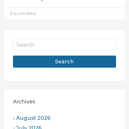
by LIVit Belize
Search
Archives
August 2026
July 2026