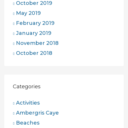
October 2019
May 2019
February 2019
January 2019
November 2018
October 2018
Categories
Activities
Ambergris Caye
Beaches