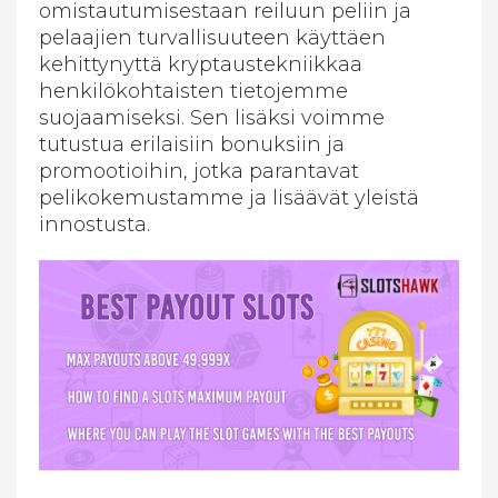
omistautumisestaan reiluun peliin ja
pelaajien turvallisuuteen käyttäen
kehittynyttä kryptaustekniikkaa
henkilökohtaisten tietojemme
suojaamiseksi. Sen lisäksi voimme
tutustua erilaisiin bonuksiin ja
promootioihin, jotka parantavat
pelikokemustamme ja lisäävät yleistä
innostusta.