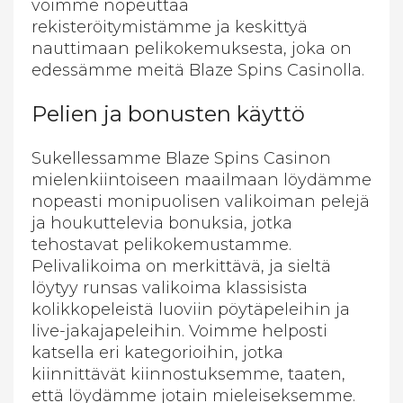
voimme nopeuttaa
rekisteröitymistämme ja keskittyä
nauttimaan pelikokemuksesta, joka on
edessämme meitä Blaze Spins Casinolla.
Pelien ja bonusten käyttö
Sukellessamme Blaze Spins Casinon
mielenkiintoiseen maailmaan löydämme
nopeasti monipuolisen valikoiman pelejä
ja houkuttelevia bonuksia, jotka
tehostavat pelikokemustamme.
Pelivalikoima on merkittävä, ja sieltä
löytyy runsas valikoima klassisista
kolikkopeleistä luoviin pöytäpeleihin ja
live-jakajapeleihin. Voimme helposti
katsella eri kategorioihin, jotka
kiinnittävät kiinnostuksemme, taaten,
että löydämme jotain mieleiseksemme.