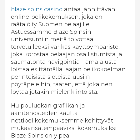
blaze spins casino
antaa jännittävän
online-pelikokemuksen, joka on
räätälöity Suomen pelaajille.
Astuessamme Blaze Spinsin
universumiin meitä toivottaa
tervetulleeksi värikäs käyttöympäristö,
joka korostaa pelaajan osallistumista ja
saumatonta navigointia. Tämä alusta
loistaa esittämällä laajan pelikokoelman
perinteisistä sloteista uusiin
pöytäpeleihin, taaten, että jokainen
löytää jotakin mielenkiintoista.
Huippuluokan grafiikan ja
äänitehosteiden kautta
nettipelikokemuksemme kehittyvät
mukaansatempaaviksi kokemuksiksi.
Blaze Spins on ylpeä