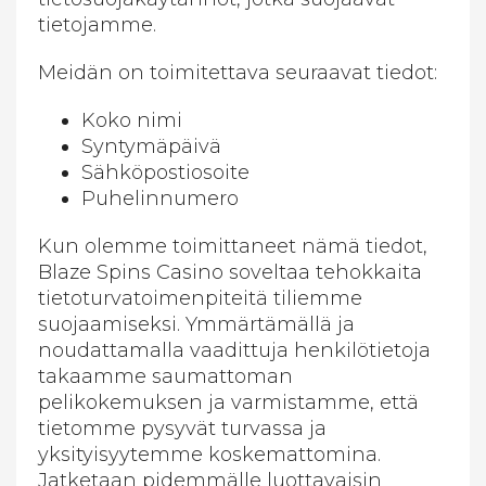
tietojamme.
Meidän on toimitettava seuraavat tiedot:
Koko nimi
Syntymäpäivä
Sähköpostiosoite
Puhelinnumero
Kun olemme toimittaneet nämä tiedot,
Blaze Spins Casino soveltaa tehokkaita
tietoturvatoimenpiteitä tiliemme
suojaamiseksi. Ymmärtämällä ja
noudattamalla vaadittuja henkilötietoja
takaamme saumattoman
pelikokemuksen ja varmistamme, että
tietomme pysyvät turvassa ja
yksityisyytemme koskemattomina.
Jatketaan pidemmälle luottavaisin