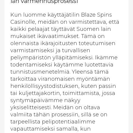
Iän varmennusprosessi
Kun luomme käyttäjätilin Blaze Spins
Casinolle, meidän on varmistettava, että
kaikki pelaajat täyttävät Suomen lain
mukaiset ikävaatimukset. Tämä on
olennaista ikärajoitusten toteutumisen
varmistamiseksi ja turvallisen
peliympäristön ylläpitämiseksi. Ikämme
todentamiseksi käytämme luotettavia
tunnistusmenetelmiä. Yleensä tämä
tarkoittaa viranomaisen myöntämän
henkilöllisyystodistuksen, kuten passin
tai kuljettajakortin, toimittamista, jossa
syntymäpäivämme näkyy
yksiselitteisesti. Meidän on oltava
valmiita tähän prosessiin, sillä se on
tarpeellista pelipotentiaalimme
vapauttamiseksi samalla, kun