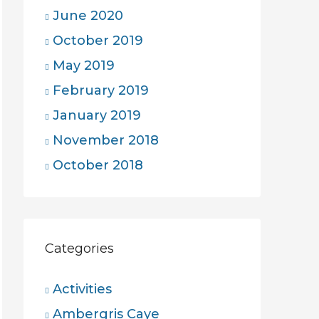
June 2020
October 2019
May 2019
February 2019
January 2019
November 2018
October 2018
Categories
Activities
Ambergris Caye