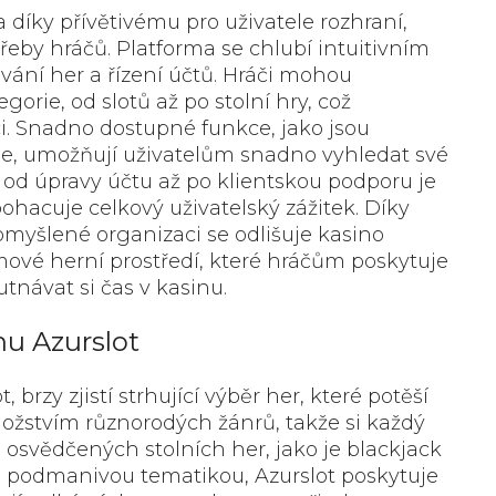
 díky přívětivému pro uživatele rozhraní,
řeby hráčů. Platforma se chlubí intuitivním
ání her a řízení účtů. Hráči mohou
rie, od slotů až po stolní hry, což
 Snadno dostupné funkce, jako jsou
roje, umožňují uživatelům snadno vyhledat své
e od úpravy účtu až po klientskou podporu je
ohacuje celkový uživatelský zážitek. Díky
myšlené organizaci se odlišuje kasino
mové herní prostředí, které hráčům poskytuje
utnávat si čas v kasinu.
nu Azurslot
 brzy zjistí strhující výběr her, které potěší
nožstvím různorodých žánrů, takže si každý
 osvědčených stolních her, jako je blackjack
 s podmanivou tematikou, Azurslot poskytuje