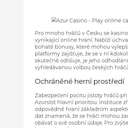
Pro mnoho hráčů v Česku se kasin
vynikající online hraní. Nabízí úchv
bohaté bonusy, které mohou vylepšit
platformy zajišťuje, že se v ní kdok
skutečně odlišuje, je jeho odhodlání
vyhledávanou volbou českých hráčů
Ochráněné herní prostředí
Zabezpečení pocitu jistoty hráčů při
Azurslot hlavní prioritou. Instituce 
odpovědné hraní základním aspekte
dat znamená, že se hráči mohou zamě
obávat o své osobní údaje. Pro zvýše