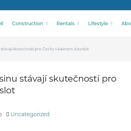
ll
Construction
Rentals
Lifestyle
Abo
 stávají skutečností pro Čechy s kasinem Azurslot
sinu stávají skutečností pro
slot
o
Uncategorized