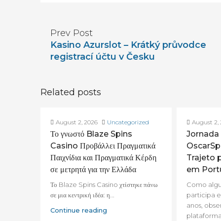
Prev Post
Kasino Azurslot – Krátký průvodce
registrací účtu v Česku
Related posts
August 2, 2026
Uncategorized
August 2,
Το γνωστό Blaze Spins
Jornada
Casino Προβάλλει Πραγματικά
OscarSpi
Παιχνίδια και Πραγματικά Κέρδη
Trajeto 
σε μετρητά για την Ελλάδα
em Port
Το Blaze Spins Casino χτίστηκε πάνω
Como algu
σε μια κεντρική ιδέα: η...
participa 
anos, obs
Continue reading
plataforma.