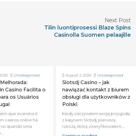
Next Post
Tilin luontiprosessi Blaze Spins
Casinolla Suomen pelaajille
 2026
Uncategorized
August 2, 2026
Uncategorized
 Melhorada:
Slotsdj Casino – jak
n Casino Facilita o
nawiązać kontakt z biurem
para os Usuários
obsługi dla użytkowników z
ugal
Polski
ém que examina e
Kiedy zaczynałem swoją przygodę
em casinos online há
z kasynem Slotsdj, pierwszą
ervo quando uma
rzeczą, którą zweryfikowałem,...
..
Continue reading