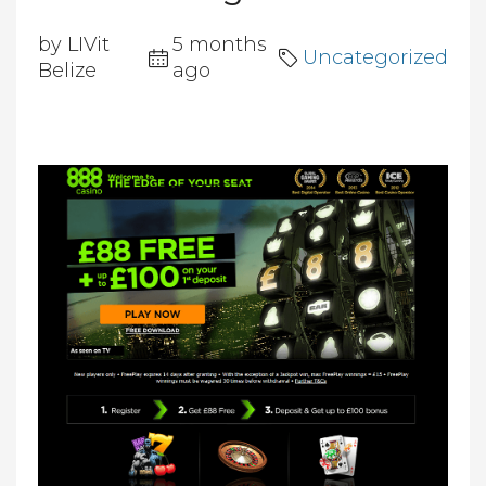
by LIVit
5 months
Uncategorized
Belize
ago