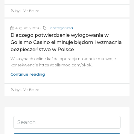
by LIVit Belize
August 3, 2026
Uncategorized
Dlaczego potwierdzenie wylogowania w
Golisimo Casino eliminuje błędom i wzmacnia
bezpieczeństwo w Polsce
W kasynach online każda operacja na koncie ma swoje
konsekwencje https://golisimoo.com/pl-pl/....
Continue reading
by LIVit Belize