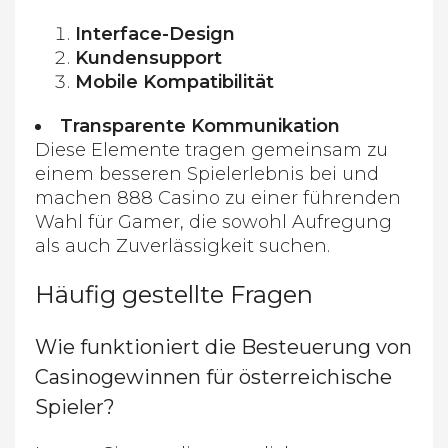
Interface-Design
Kundensupport
Mobile Kompatibilität
Transparente Kommunikation
Diese Elemente tragen gemeinsam zu
einem besseren Spielerlebnis bei und
machen 888 Casino zu einer führenden
Wahl für Gamer, die sowohl Aufregung
als auch Zuverlässigkeit suchen.
Häufig gestellte Fragen
Wie funktioniert die Besteuerung von
Casinogewinnen für österreichische
Spieler?