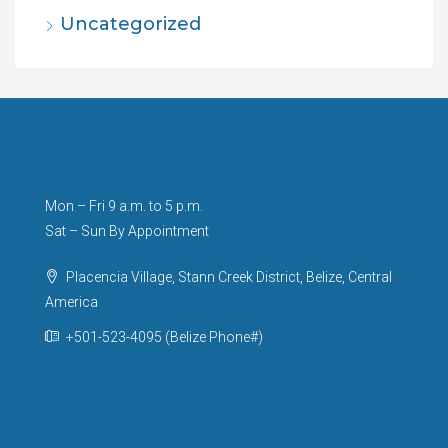
Uncategorized
Mon – Fri 9 a.m. to 5 p.m.
Sat – Sun By Appointment
Placencia Village, Stann Creek District, Belize, Central
America
+501-523-4095 (Belize Phone#)