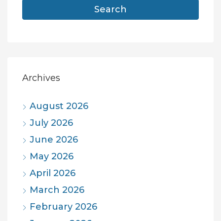
Search
Archives
August 2026
July 2026
June 2026
May 2026
April 2026
March 2026
February 2026