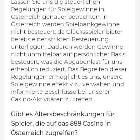
Lassen Sie uns die steuerlichen
Regelungen für Spielgewinne in
Österreich genauer betrachten. In
Österreich werden Spielbankgewinne
nicht besteuert, da Glücksspielanbieter
bereits einer strikten Besteuerung
unterliegen. Dadurch werden Gewinne
nicht unmittelbar auf persönlicher Basis
besteuert, was die Abgabenlast für uns
erheblich reduziert. Das Begreifen dieser
Regelungen ermöglicht es uns, unsere
Spielgewinne effektiv zu verwalten und
informierte Beschlüsse bei unseren
Casino-Aktivitäten zu treffen.
Gibt es Altersbeschränkungen für
Spieler, die auf das 888 Casino in
Österreich zugreifen?