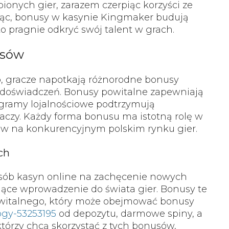
ionych gier, zarazem czerpiąc korzyści ze
ąc, bonusy w kasynie Kingmaker budują
o pragnie odkryć swój talent w grach.
usów
o, gracze napotkają różnorodne bonusy
h doświadczeń. Bonusy powitalne zapewniają
gramy lojalnościowe podtrzymują
czy. Każdy forma bonusu ma istotną rolę w
ów na konkurencyjnym polskim rynku gier.
ch
osób kasyn online na zachęcenie nowych
jące wprowadzenie do świata gier. Bonusy te
witalnego, który może obejmować bonusy
ogy-53253195
od depozytu, darmowe spiny, a
którzy chcą skorzystać z tych bonusów,