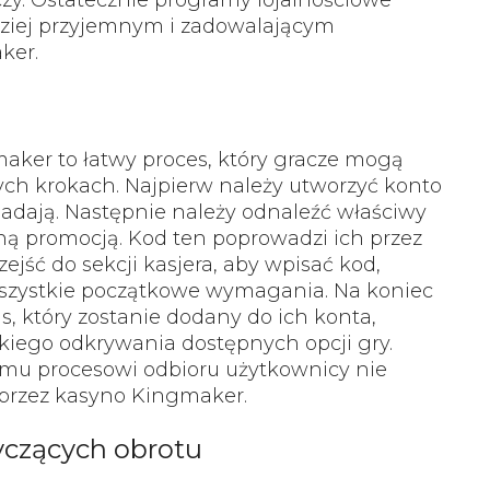
czy. Ostatecznie programy lojalnościowe
dziej przyjemnym i zadowalającym
ker.
ker to łatwy proces, który gracze mogą
h krokach. Najpierw należy utworzyć konto
posiadają. Następnie należy odnaleźć właściwy
ą promocją. Kod ten poprowadzi ich przez
ejść do sekcji kasjera, aby wpisać kod,
 wszystkie początkowe wymagania. Na koniec
, który zostanie dodany do ich konta,
kiego odkrywania dostępnych opcji gry.
emu procesowi odbioru użytkownicy nie
przez kasyno Kingmaker.
czących obrotu