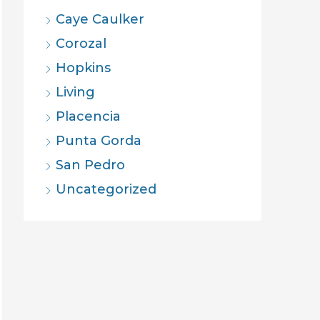
Caye Caulker
Corozal
Hopkins
Living
Placencia
Punta Gorda
San Pedro
Uncategorized