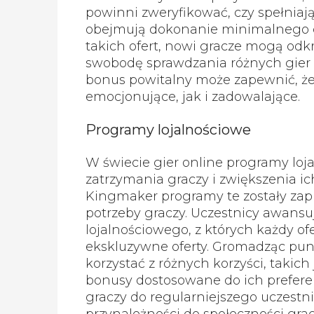
powinni zweryfikować, czy spełniają
obejmują dokonanie minimalnego de
takich ofert, nowi gracze mogą odk
swobodę sprawdzania różnych gier i
bonus powitalny może zapewnić, że
emocjonujące, jak i zadowalające.
Programy lojalnościowe
W świecie gier online programy lo
zatrzymania graczy i zwiększenia i
Kingmaker programy te zostały zap
potrzeby graczy. Uczestnicy awans
lojalnościowego, z których każdy ofe
ekskluzywne oferty. Gromadząc pun
korzystać z różnych korzyści, takic
bonusy dostosowane do ich preferen
graczy do regularniejszego uczestni