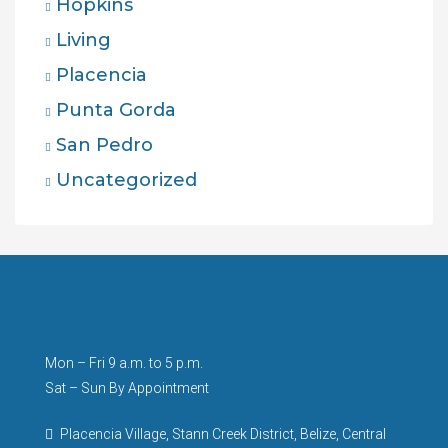
Hopkins
Living
Placencia
Punta Gorda
San Pedro
Uncategorized
Mon – Fri 9 a.m. to 5 p.m.
Sat – Sun By Appointment
Placencia Village, Stann Creek District, Belize, Central