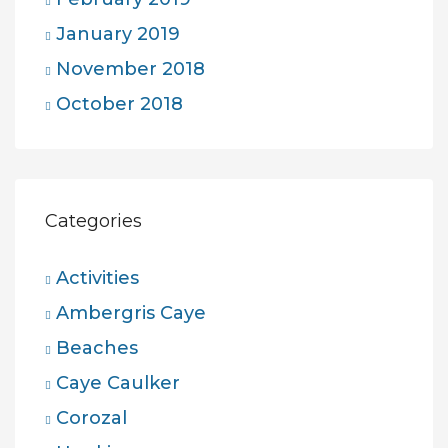
January 2019
November 2018
October 2018
Categories
Activities
Ambergris Caye
Beaches
Caye Caulker
Corozal