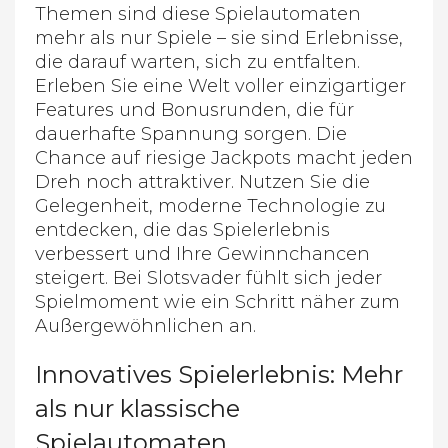
Themen sind diese Spielautomaten
mehr als nur Spiele – sie sind Erlebnisse,
die darauf warten, sich zu entfalten.
Erleben Sie eine Welt voller einzigartiger
Features und Bonusrunden, die für
dauerhafte Spannung sorgen. Die
Chance auf riesige Jackpots macht jeden
Dreh noch attraktiver. Nutzen Sie die
Gelegenheit, moderne Technologie zu
entdecken, die das Spielerlebnis
verbessert und Ihre Gewinnchancen
steigert. Bei Slotsvader fühlt sich jeder
Spielmoment wie ein Schritt näher zum
Außergewöhnlichen an.
Innovatives Spielerlebnis: Mehr
als nur klassische
Spielautomaten