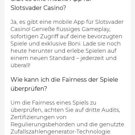
Slotsvader Casino?
Ja, es gibt eine mobile App für Slotsvader
Casino! Genieße flüssiges Gameplay,
sofortigen Zugriff auf deine bevorzugten
Spiele und exklusive Boni. Lade sie noch
heute herunter und erlebe Spielen auf
einem neuen Standard – jederzeit und
überall!
Wie kann ich die Fairness der Spiele
überprüfen?
Um die Fairness eines Spiels zu
überprüfen, achten Sie auf dritte Audits,
Zertifizierungen von
Regulierungsbehörden und die genutzte
Zufallszahlengenerator-Technologie.