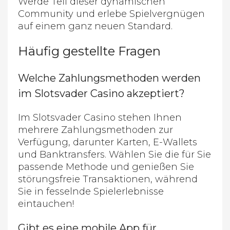
Werde Teil dieser dynamischen
Community und erlebe Spielvergnügen
auf einem ganz neuen Standard.
Häufig gestellte Fragen
Welche Zahlungsmethoden werden
im Slotsvader Casino akzeptiert?
Im Slotsvader Casino stehen Ihnen
mehrere Zahlungsmethoden zur
Verfügung, darunter Karten, E-Wallets
und Banktransfers. Wählen Sie die für Sie
passende Methode und genießen Sie
störungsfreie Transaktionen, während
Sie in fesselnde Spielerlebnisse
eintauchen!
Gibt es eine mobile App für