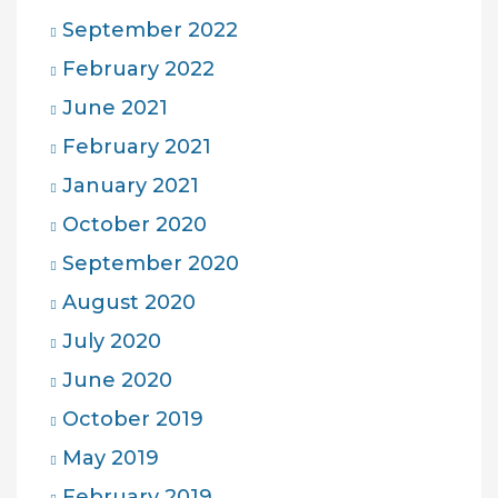
September 2022
February 2022
June 2021
February 2021
January 2021
October 2020
September 2020
August 2020
July 2020
June 2020
October 2019
May 2019
February 2019