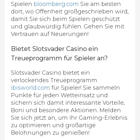
Spielen
bloomberg.com
Sie am besten
dort, wo Offenheit großgeschrieben wird,
damit Sie sich beim Spielen geschützt
und glaubwürdig fühlen. Gehen Sie mit
Vertrauen auf Neuerungen!
Bietet Slotsvader Casino ein
Treueprogramm für Spieler an?
Slotsvader Casino bietet ein
verlockendes Treueprogramm
ibisworld.com
für Spieler! Sie sammeln
Punkte für jeden Wetteinsatz und
sichern sich damit interessante Vorteile,
Boni und besondere Aktionen. Melden
Sie sich jetzt an, um Ihr Gaming-Erlebnis
zu optimieren und großartige
Belohnungen zu genießen!