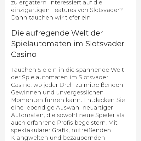
zu ergattern. Interessiert auf die
einzigartigen Features von Slotsvader?
Dann tauchen wir tiefer ein.
Die aufregende Welt der
Spielautomaten im Slotsvader
Casino
Tauchen Sie ein in die spannende Welt
der Spielautomaten im Slotsvader
Casino, wo jeder Dreh zu mitreißenden
Gewinnen und unvergesslichen
Momenten führen kann. Entdecken Sie
eine lebendige Auswahl neuartiger
Automaten, die sowohl neue Spieler als
auch erfahrene Profis begeistern. Mit
spektakulärer Grafik, mitreißenden
Klangwelten und bezaubernden