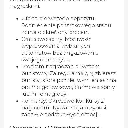
nagrodami.
Oferta pierwszego depozytu:
Podniesienie początkowego stanu
konta o określony procent.
Gratisowe spiny: Możliwość
wypróbowania wybranych
automatów bez angażowania
swojego depozytu.
Program nagradzania: System
punktowy. Za regularną grę zbierasz
punkty, które później wymieniasz na
premie gotówkowe, darmowe spiny
lub inne nagrody.
Konkursy: Okresowe konkursy z
nagrodami. Rywalizacja przynosi
zabawie dodatkowych emocji.