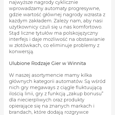
najwyższe nagrody cyklicznie
wprowadzamy automaty progresywne,
gdzie wartość głównej nagrody wzrasta z
każdym zakładem. Zależy nam, aby nasi
użytkownicy czuli się u nas komfortowo.
Stąd liczne tytułów ma polskojęzyczny
interfejs i daje możliwość na obstawianie
w złotówkach, co eliminuje problemy z
konwersją.
Ulubione Rodzaje Gier w Winnita
W naszej asortymencie mamy kilka
głównych kategorii automatów. Są wśród
nich gry megaways z ciągle fluktuującą
ilością linii, gry z funkcją „zakup bonusu”
dla niecierpliwych oraz produkty
opierające się na znanych markach i
brandach, które dodają rozgrywce