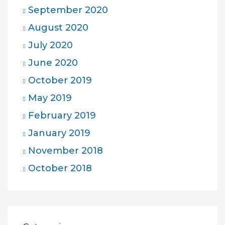
September 2020
August 2020
July 2020
June 2020
October 2019
May 2019
February 2019
January 2019
November 2018
October 2018