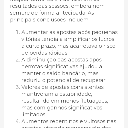
resultados das sessões, embora nem
sempre de forma antecipada. As
principais conclusões incluem:
Aumentar as apostas após pequenas
vitórias tendia a amplificar os lucros
a curto prazo, mas acarretava o risco
de perdas rápidas.
A diminuição das apostas após
derrotas significativas ajudou a
manter o saldo bancário, mas
reduziu o potencial de recuperar.
Valores de apostas consistentes
mantiveram a estabilidade,
resultando em menos flutuações,
mas com ganhos significativos
limitados.
Aumentos repentinos e vultosos nas