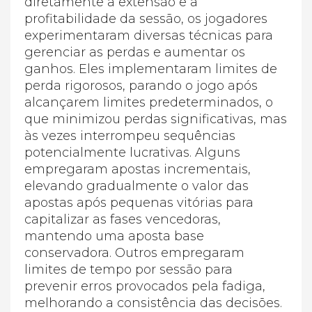
diretamente a extensão e a
profitabilidade da sessão, os jogadores
experimentaram diversas técnicas para
gerenciar as perdas e aumentar os
ganhos. Eles implementaram limites de
perda rigorosos, parando o jogo após
alcançarem limites predeterminados, o
que minimizou perdas significativas, mas
às vezes interrompeu sequências
potencialmente lucrativas. Alguns
empregaram apostas incrementais,
elevando gradualmente o valor das
apostas após pequenas vitórias para
capitalizar as fases vencedoras,
mantendo uma aposta base
conservadora. Outros empregaram
limites de tempo por sessão para
prevenir erros provocados pela fadiga,
melhorando a consistência das decisões.