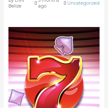
by LIVit
5 months
Uncategorized
Belize
ago