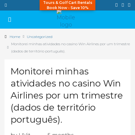
Tours & Golf Cart Rentals
Book Now - Save 10%
Home
Uncategorized
Monitorei minhas atividades no casino Win Airlines por um trimestre
(dados de território português).
Monitorei minhas
atividades no casino Win
Airlines por um trimestre
(dados de território
português).