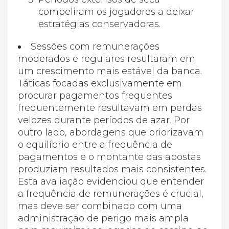
compeliram os jogadores a deixar
estratégias conservadoras.
Sessões com remunerações
moderados e regulares resultaram em
um crescimento mais estável da banca.
Táticas focadas exclusivamente em
procurar pagamentos frequentes
frequentemente resultavam em perdas
velozes durante períodos de azar. Por
outro lado, abordagens que priorizavam
o equilíbrio entre a frequência de
pagamentos e o montante das apostas
produziam resultados mais consistentes.
Esta avaliação evidenciou que entender
a frequência de remunerações é crucial,
mas deve ser combinado com uma
administração de perigo mais ampla