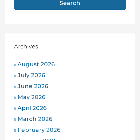
Search
Archives
August 2026
July 2026
June 2026
May 2026
April 2026
March 2026
February 2026