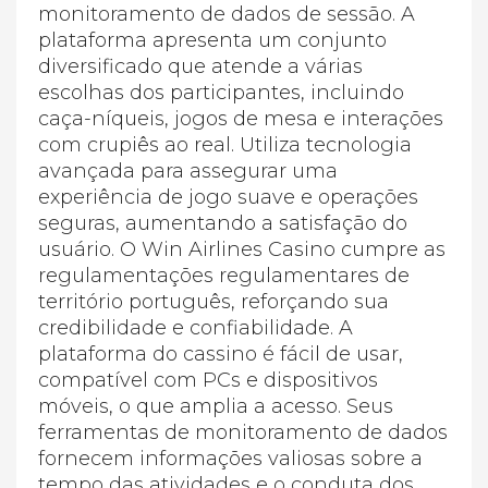
monitoramento de dados de sessão. A
plataforma apresenta um conjunto
diversificado que atende a várias
escolhas dos participantes, incluindo
caça-níqueis, jogos de mesa e interações
com crupiês ao real. Utiliza tecnologia
avançada para assegurar uma
experiência de jogo suave e operações
seguras, aumentando a satisfação do
usuário. O Win Airlines Casino cumpre as
regulamentações regulamentares de
território português, reforçando sua
credibilidade e confiabilidade. A
plataforma do cassino é fácil de usar,
compatível com PCs e dispositivos
móveis, o que amplia a acesso. Seus
ferramentas de monitoramento de dados
fornecem informações valiosas sobre a
tempo das atividades e o conduta dos