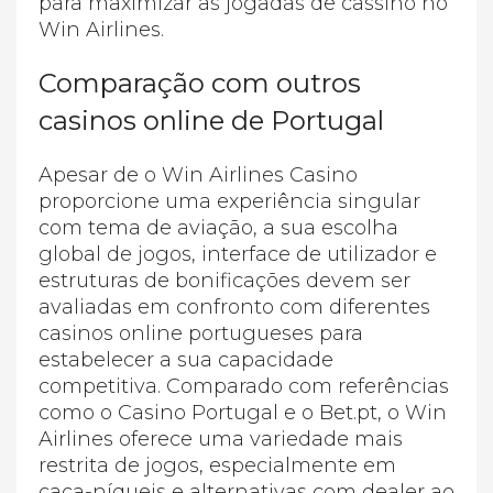
para maximizar as jogadas de cassino no
Win Airlines.
Comparação com outros
casinos online de Portugal
Apesar de o Win Airlines Casino
proporcione uma experiência singular
com tema de aviação, a sua escolha
global de jogos, interface de utilizador e
estruturas de bonificações devem ser
avaliadas em confronto com diferentes
casinos online portugueses para
estabelecer a sua capacidade
competitiva. Comparado com referências
como o Casino Portugal e o Bet.pt, o Win
Airlines oferece uma variedade mais
restrita de jogos, especialmente em
caça-níqueis e alternativas com dealer ao