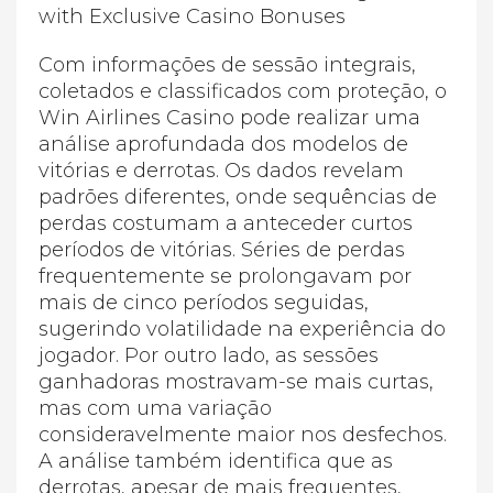
Com informações de sessão integrais,
coletados e classificados com proteção, o
Win Airlines Casino pode realizar uma
análise aprofundada dos modelos de
vitórias e derrotas. Os dados revelam
padrões diferentes, onde sequências de
perdas costumam a anteceder curtos
períodos de vitórias. Séries de perdas
frequentemente se prolongavam por
mais de cinco períodos seguidas,
sugerindo volatilidade na experiência do
jogador. Por outro lado, as sessões
ganhadoras mostravam-se mais curtas,
mas com uma variação
consideravelmente maior nos desfechos.
A análise também identifica que as
derrotas, apesar de mais frequentes,